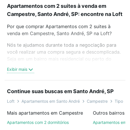
Apartamentos com 2 suites à venda em
Campestre, Santo André, SP: encontre na Loft
Por que comprar Apartamentos com 2 suites à
venda em Campestre, Santo André, SP na Loft?
Nós te ajudamos durante toda a negociação para
você realizar uma compra segura e descomplicada.
Seja em um bairro mais residencial ou perto do
trabalho e do metrô, aqui você vai encontrar a
Exibir mais
oferta ideal de Apartamentos com 2 suites à venda
em Campestre, Santo André, SP para conquistar seu
sonho. Agende uma visita presencial ou por
Continue suas buscas em Santo André, SP
videochamada, é grátis, sem compromisso e você
ainda conta com mais de 46 mil corretores e
Loft
Apartamentos em Santo André
Campestre
Tipo pad
imobiliárias te ajudando na compra, venda ou troca
Mais apartamentos em Campestre
de imóveis.
Apartamentos com 2 dormitórios
Apartamentos em C
Como escolher um imóvel?