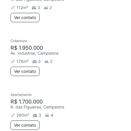
112
m²
3
2
Ver contato
Cobertura
Redecorar
R$ 1.950.000
Av. Industrial, Campestre
176
m²
3
2
Ver contato
Apartamento
R$ 1.700.000
R. das Figueiras, Campestre
260
m²
3
4
Ver contato