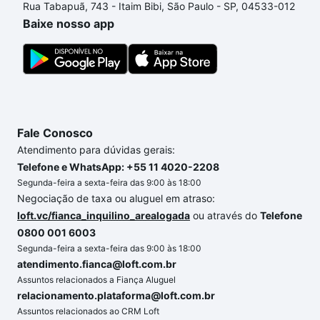
Rua Tabapuã, 743 - Itaim Bibi, São Paulo - SP, 04533-012
processo de compra, veja em nosso portal
quanto
Baixe nosso app
custa comprar um apartamento
e conte com a
gente para comprar o imóvel dos seus sonhos com
segurança e conforto. Loft, com você até as
chaves.
Fale Conosco
Atendimento para dúvidas gerais:
Telefone e WhatsApp: +55 11 4020-2208
Segunda-feira a sexta-feira das 9:00 às 18:00
Negociação de taxa ou aluguel em atraso:
loft.vc/fianca_inquilino_arealogada
ou através do
Telefone
0800 001 6003
Segunda-feira a sexta-feira das 9:00 às 18:00
atendimento.fianca@loft.com.br
Assuntos relacionados a Fiança Aluguel
relacionamento.plataforma@loft.com.br
Assuntos relacionados ao CRM Loft