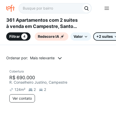
361 Apartamentos com 2 suites
à venda em Campestre, Santo
André, SP
Filtrar
Redecore IA
Valor
+2 suítes
4
Ordenar por:
Mais relevante
Cobertura
Redecorar
R$ 690.000
R. Conselheiro Justino, Campestre
124
m²
2
2
Ver contato