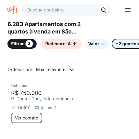
6.283 Apartamentos com 2
quartos à venda em São
Bernardo do Campo, SP
Filtrar
Redecore IA
Valor
+2 quartos
3
Ordenar por:
Mais relevante
Cobertura
Redecorar
R$ 750.000
R. Doutor Curt, Independência
198
m²
3
2
Ver contato