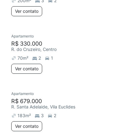
200
m²
3
2
Ver contato
Apartamento
Redecorar
Chegou este mês
R$ 330.000
R. do Cruzeiro, Centro
70
m²
2
1
Ver contato
Apartamento
R$ 679.000
R. Santa Adelaide, Vila Euclides
183
m²
3
2
Ver contato