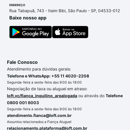
no processo de compra, veja em nosso portal
ENDEREÇO
Rua Tabapuã, 743 - Itaim Bibi, São Paulo - SP, 04533-012
quanto custa comprar um apartamento
e conte com
Baixe nosso app
a gente para comprar o imóvel dos seus sonhos
com segurança e conforto. Loft, com você até as
chaves.
Fale Conosco
Atendimento para dúvidas gerais:
Telefone e WhatsApp: +55 11 4020-2208
Segunda-feira a sexta-feira das 9:00 às 18:00
Negociação de taxa ou aluguel em atraso:
loft.vc/fianca_inquilino_arealogada
ou através do
Telefone
0800 001 6003
Segunda-feira a sexta-feira das 9:00 às 18:00
atendimento.fianca@loft.com.br
Assuntos relacionados a Fiança Aluguel
relacionamento.plataforma@loft.com.br