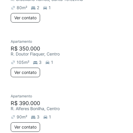
80
m²
2
1
Ver contato
Apartamento
Redecorar
R$ 350.000
R. Doutor Flaquer, Centro
105
m²
3
1
Ver contato
Apartamento
Redecorar
Chegou este mês
R$ 390.000
R. Alferes Bonilha, Centro
90
m²
3
1
Ver contato