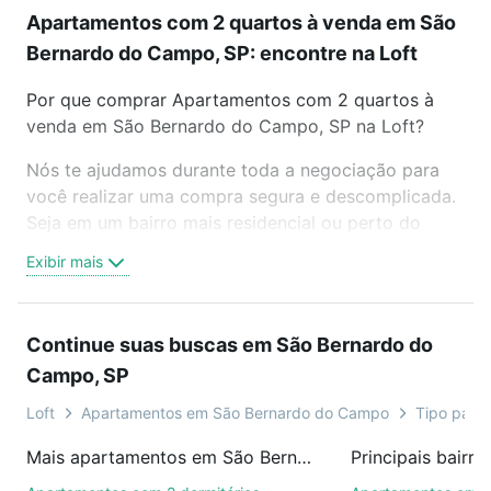
Apartamentos com 2 quartos à venda em São
Bernardo do Campo, SP: encontre na Loft
Por que comprar Apartamentos com 2 quartos à
venda em São Bernardo do Campo, SP na Loft?
Nós te ajudamos durante toda a negociação para
você realizar uma compra segura e descomplicada.
Seja em um bairro mais residencial ou perto do
trabalho e do metrô, aqui você vai encontrar a
Exibir mais
oferta ideal de Apartamentos com 2 quartos à
venda em São Bernardo do Campo, SP para
conquistar seu sonho. Agende uma visita presencial
Continue suas buscas em São Bernardo do
ou por videochamada, é grátis, sem compromisso e
Campo, SP
você ainda conta com mais de 46 mil corretores e
imobiliárias te ajudando na compra, venda ou troca
Loft
Apartamentos em São Bernardo do Campo
Tipo padrã
de imóveis.
Mais apartamentos em São Bernardo do Campo, SP
Como escolher um imóvel?