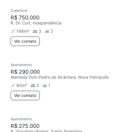
Cobertura
Redecorar
Chegou este mês
R$ 750.000
R. Dr. Curt, Independência
198
m²
3
2
Ver contato
Apartamento
Redecorar
Chegou este mês
R$ 290.000
Alameda Dom Pedro de Alcântara, Nova Petrópolis
80
m²
2
1
Ver contato
Apartamento
Redecorar
Chegou este mês
R$ 275.000
R. Graciliano Ramos, Santa Terezinha