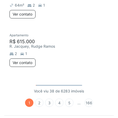
64
m²
2
1
Ver contato
Apartamento
R$ 615.000
R. Jacquey, Rudge Ramos
2
1
Ver contato
Você viu 38 de 6283 imóveis
1
2
3
4
5
...
166