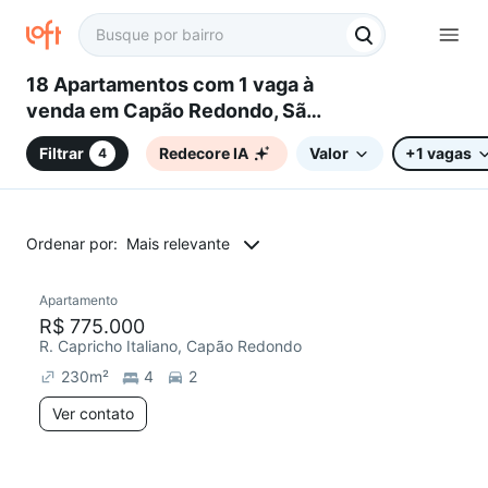
18 Apartamentos com 1 vaga à
venda em Capão Redondo, São
Paulo, SP
Filtrar
Redecore IA
Valor
+1 vagas
4
Ordenar por:
Mais relevante
Apartamento
R$ 775.000
R. Capricho Italiano, Capão Redondo
230
m²
4
2
Ver contato