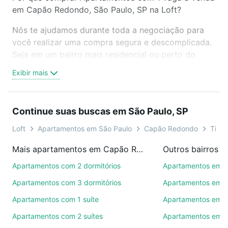
em Capão Redondo, São Paulo, SP na Loft?
Nós te ajudamos durante toda a negociação para
você realizar uma compra segura e descomplicada.
Seja em um bairro mais residencial ou perto do
trabalho e do metrô, aqui você vai encontrar a
Exibir mais
oferta ideal de Apartamentos com 1 vaga à venda
em Capão Redondo, São Paulo, SP para conquistar
seu sonho. Agende uma visita presencial ou por
Continue suas buscas em São Paulo, SP
videochamada, é grátis, sem compromisso e você
ainda conta com mais de 46 mil corretores e
Loft
Apartamentos em São Paulo
Capão Redondo
Tipo 
imobiliárias te ajudando na compra, venda ou troca
Mais apartamentos em Capão Redondo
Outros bairros e
de imóveis.
Apartamentos com 2 dormitórios
Apartamentos em P
Como escolher um imóvel?
Apartamentos com 3 dormitórios
Apartamentos em Vi
Use barra de busca no topo para pesquisar por
Apartamentos com 1 suíte
Apartamentos em P
ruas, bairros e até condomínios favoritos. Você
Apartamentos com 2 suítes
Apartamentos em Be
também pode usar os filtros como quantidade de