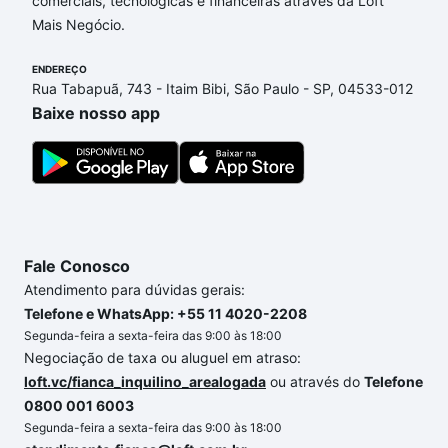
comerciais, tecnológicas e financeiras através da Loft
Rasa, São Paulo, SP que custam a partir de R$ 0 e
Mais Negócio.
com nossas opções de financiamento imobiliário as
parcelas podem se adequar ao seu orçamento. Se
ENDEREÇO
ainda tem alguma dúvida dos custos envolvidos no
Rua Tabapuã, 743 - Itaim Bibi, São Paulo - SP, 04533-012
processo de compra, veja em nosso portal
quanto
Baixe nosso app
custa comprar um apartamento
e conte com a
gente para comprar o imóvel dos seus sonhos com
segurança e conforto. Loft, com você até as
chaves.
Fale Conosco
Atendimento para dúvidas gerais:
Telefone e WhatsApp: +55 11 4020-2208
Segunda-feira a sexta-feira das 9:00 às 18:00
Negociação de taxa ou aluguel em atraso:
loft.vc/fianca_inquilino_arealogada
ou através do
Telefone
0800 001 6003
Segunda-feira a sexta-feira das 9:00 às 18:00