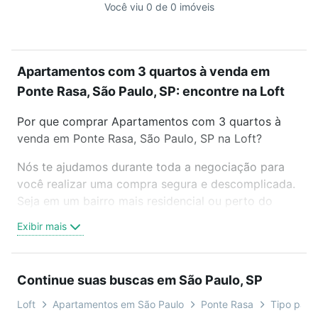
Você viu 0 de 0 imóveis
Apartamentos com 3 quartos à venda em
Ponte Rasa, São Paulo, SP: encontre na Loft
Por que comprar Apartamentos com 3 quartos à
venda em Ponte Rasa, São Paulo, SP na Loft?
Nós te ajudamos durante toda a negociação para
você realizar uma compra segura e descomplicada.
Seja em um bairro mais residencial ou perto do
trabalho e do metrô, aqui você vai encontrar a
Exibir mais
oferta ideal de Apartamentos com 3 quartos à
venda em Ponte Rasa, São Paulo, SP para
conquistar seu sonho. Agende uma visita presencial
Continue suas buscas em São Paulo, SP
ou por videochamada, é grátis, sem compromisso e
você ainda conta com mais de 46 mil corretores e
Loft
Apartamentos em São Paulo
Ponte Rasa
Tipo padrã