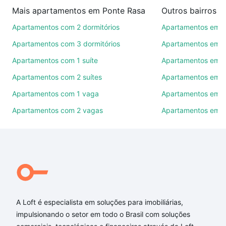
imobiliárias te ajudando na compra, venda ou troca
Mais apartamentos em Ponte Rasa
Outros bairros e
de imóveis.
Apartamentos com 2 dormitórios
Apartamentos em P
Como escolher um imóvel?
Apartamentos com 3 dormitórios
Apartamentos em Vi
Use barra de busca no topo para pesquisar por
Apartamentos com 1 suíte
Apartamentos em P
ruas, bairros e até condomínios favoritos. Você
Apartamentos com 2 suítes
Apartamentos em Be
também pode usar os filtros como quantidade de
quartos, suítes, com ou sem vaga de garagem para
Apartamentos com 1 vaga
Apartamentos em 
combinar perfeitamente com o preço, metragem e
Apartamentos com 2 vagas
Apartamentos em B
comodidades, como piscina, academia, salão de
festas ou área verde e encontrar Apartamentos com
3 quartos à venda em Ponte Rasa, São Paulo, SP
ideal para você na Loft.
Qual o preço de Apartamentos com 3 quartos à
venda em Ponte Rasa, São Paulo, SP?
A Loft é especialista em soluções para imobiliárias,
Aqui na Loft temos a oferta ideal para você, com
impulsionando o setor em todo o Brasil com soluções
Apartamentos com 3 quartos à venda em Ponte