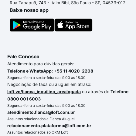
Rua Tabapuã, 743 - Itaim Bibi, São Paulo - SP, 04533-012
de compra, veja em nosso portal
quanto custa
Baixe nosso app
comprar um apartamento
e conte com a gente para
comprar o imóvel dos seus sonhos com segurança e
conforto. Loft, com você até as chaves.
Fale Conosco
Atendimento para dúvidas gerais:
Telefone e WhatsApp: +55 11 4020-2208
Segunda-feira a sexta-feira das 9:00 às 18:00
Negociação de taxa ou aluguel em atraso:
loft.vc/fianca_inquilino_arealogada
ou através do
Telefone
0800 001 6003
Segunda-feira a sexta-feira das 9:00 às 18:00
atendimento.fianca@loft.com.br
Assuntos relacionados a Fiança Aluguel
relacionamento.plataforma@loft.com.br
Assuntos relacionados ao CRM Loft