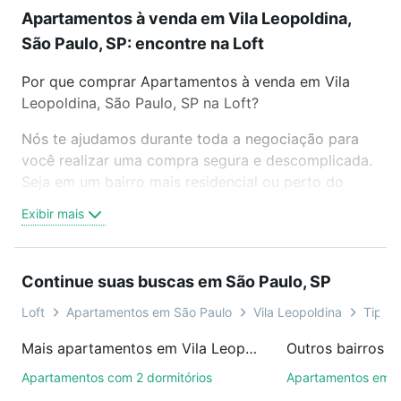
Apartamentos à venda em Vila Leopoldina,
São Paulo, SP: encontre na Loft
Por que comprar Apartamentos à venda em Vila
Leopoldina, São Paulo, SP na Loft?
Nós te ajudamos durante toda a negociação para
você realizar uma compra segura e descomplicada.
Seja em um bairro mais residencial ou perto do
trabalho e do metrô, aqui você vai encontrar a
Exibir mais
oferta ideal de Apartamentos à venda em Vila
Leopoldina, São Paulo, SP para conquistar seu
sonho. Agende uma visita presencial ou por
Continue suas buscas em São Paulo, SP
videochamada, é grátis, sem compromisso e você
ainda conta com mais de 46 mil corretores e
Loft
Apartamentos em São Paulo
Vila Leopoldina
Tipo p
imobiliárias te ajudando na compra, venda ou troca
Mais apartamentos em Vila Leopoldina
Outros bairros e
de imóveis.
Apartamentos com 2 dormitórios
Apartamentos em P
Como escolher um imóvel?