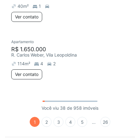
40
m²
1
Ver contato
Apartamento
R$ 1.650.000
R. Carlos Weber, Vila Leopoldina
114
m²
4
2
Ver contato
Você viu 38 de 958 imóveis
1
2
3
4
5
...
26