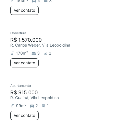
153
m²
4
3
Ver contato
Cobertura
R$ 1.570.000
R. Carlos Weber, Vila Leopoldina
170
m²
3
2
Ver contato
Apartamento
Chegou este mês
R$ 915.000
R. Guaipá, Vila Leopoldina
99
m²
2
1
Ver contato