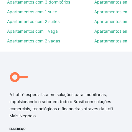
Apartamentos com 3 dormitórios
Apartamentos em Vi
Use barra de busca no topo para pesquisar por
Apartamentos com 1 suíte
Apartamentos em P
ruas, bairros e até condomínios favoritos. Você
Apartamentos com 2 suítes
Apartamentos em Be
também pode usar os filtros como quantidade de
quartos, suítes, com ou sem vaga de garagem para
Apartamentos com 1 vaga
Apartamentos em 
combinar perfeitamente com o preço, metragem e
Apartamentos com 2 vagas
Apartamentos em B
comodidades, como piscina, academia, salão de
festas ou área verde e encontrar Apartamentos à
venda em Vila Leopoldina, São Paulo, SP ideal para
você na Loft.
Qual o preço de Apartamentos à venda em Vila
Leopoldina, São Paulo, SP?
A Loft é especialista em soluções para imobiliárias,
Aqui na Loft temos a oferta ideal para você, com
impulsionando o setor em todo o Brasil com soluções
Apartamentos à venda em Vila Leopoldina, São
comerciais, tecnológicas e financeiras através da Loft
Paulo, SP que custam a partir de R$ 0 e com nossas
Mais Negócio.
opções de financiamento imobiliário as parcelas
podem se adequar ao seu orçamento. Se ainda tem
ENDEREÇO
alguma dúvida dos custos envolvidos no processo