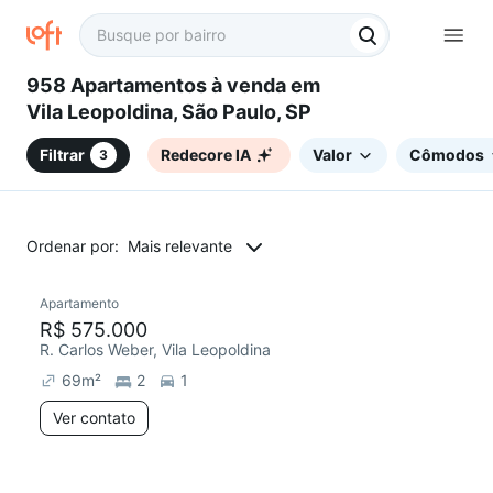
958 Apartamentos à venda em
Vila Leopoldina, São Paulo, SP
Filtrar
Redecore IA
Valor
Cômodos
3
Ordenar por:
Mais relevante
Apartamento
Redecorar
R$ 575.000
R. Carlos Weber, Vila Leopoldina
69
m²
2
1
Ver contato