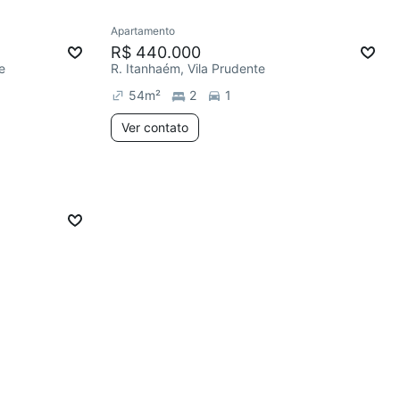
Apartamento
R$ 440.000
e
R. Itanhaém, Vila Prudente
54
m²
2
1
Ver contato