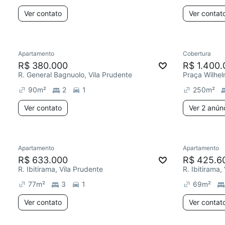
Ver contato
Ver contat
Apartamento
Cobertura
R$ 380.000
R$ 1.400.
R. General Bagnuolo, Vila Prudente
Praça Wilhel
90
m²
2
1
250
m²
Ver contato
Ver 2 anún
Apartamento
Apartamento
R$ 633.000
R$ 425.6
R. Ibitirama, Vila Prudente
R. Ibitirama,
77
m²
3
1
69
m²
Ver contato
Ver contat