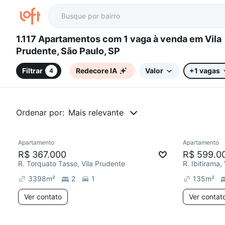
1.117 Apartamentos com 1 vaga à venda em Vila
Prudente, São Paulo, SP
Filtrar
Redecore IA
Valor
+1 vagas
4
Ordenar por:
Mais relevante
Apartamento
Apartamento
Redecorar
Chegou hoj
R$ 367.000
R$ 599.0
R. Torquato Tasso, Vila Prudente
R. Ibitirama,
3398
m²
2
1
135
m²
Ver contato
Ver contat