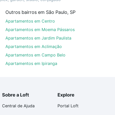
Outros bairros em São Paulo, SP
, SP que custam a partir de R$ 0 e com nossas
Apartamentos em Centro
ida dos custos envolvidos no processo de compra,
us sonhos com segurança e conforto. Loft, com você
Apartamentos em Moema Pássaros
Apartamentos em Jardim Paulista
Apartamentos em Aclimação
Apartamentos em Campo Belo
Apartamentos em Ipiranga
Sobre a Loft
Explore
Central de Ajuda
Portal Loft