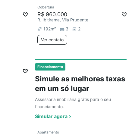
Ver
Cobertura
mês
Redecorar
R$ 960.000
R. Ibitirama, Vila Prudente
192
m²
3
2
Ver contato
Financiamento
Simule as melhores taxas
em um só lugar
Assessoria imobiliária grátis para o seu
financiamento.
Simular agora
Ver
Apartamento