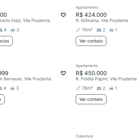
Apartamento
ar
Redecorar
Chegou este 
000
R$ 424.000
erto Feijó, Vila Prudente
R. Ibitirama, Vila Prudente
4
3
70
m²
2
1
ncios
Ver contato
Apartamento
 dia
Redecorar
999
R$ 450.000
m Bernauer, Vila Prudente
R. Fidélis Papini, Vila Prudente
4
3
78
m²
2
1
o
Ver contato
Cobertura