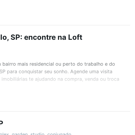
o, SP: encontre na Loft
airro mais residencial ou perto do trabalho e do
 SP para conquistar seu sonho. Agende uma visita
imobiliárias te ajudando na compra, venda ou troca
r os filtros como quantidade de quartos, suítes, com
demia, salão de festas ou área verde e encontrar
P
iplex, garden, studio, conjugado