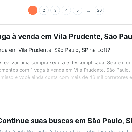
1
2
3
4
5
...
26
a à venda em Vila Prudente, São Paul
a em Vila Prudente, São Paulo, SP na Loft?
realizar uma compra segura e descomplicada. Seja em um b
rtamentos com 1 vaga à venda em Vila Prudente, São Paulo,
misso e você ainda conta com mais de 46 mil corretores e 
bairros e até condomínios favoritos. Você também pode usa
com o preço, metragem e comodidades, como piscina, aca
Continue suas buscas em São Paulo, S
o Paulo, SP ideal para você na Loft.
Paulo
Vila Prudente
Tipo padrão, cobertura, duplex, tr