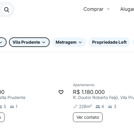
Comprar
Aluga
Vila Prudente
Metragem
Propriedade Loft
Apartamento
e
Redecorar
00
R$ 1.180.000
 Vila Prudente
R. Doutor Roberto Feijó, Vila P
3
1
228
m²
4
3
o
Ver contato
11 anúncios