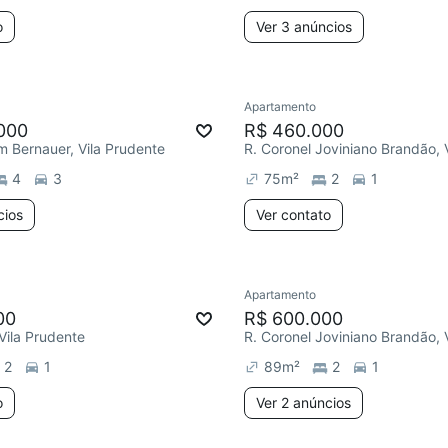
o
Ver 3 anúncios
Apartamento
000
R$ 460.000
m Bernauer, Vila Prudente
4
3
75
m²
2
1
cios
Ver contato
Apartamento
00
R$ 600.000
 Vila Prudente
2
1
89
m²
2
1
o
Ver 2 anúncios