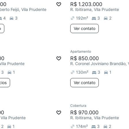
000
R$ 1.203.000
erto Feijó, Vila Prudente
R. Ibitirama, Vila Prudente
4
3
192
m²
3
2
o
Ver contato
Apartamento
00
R$ 850.000
 Vila Prudente
3
1
130
m²
3
1
cios
Ver contato
Cobertura
00
R$ 970.000
 Vila Prudente
R. Ibitirama, Vila Prudente
2
1
174
m²
3
2