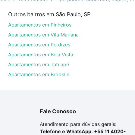
a em Vila Prudente, São Paulo, SP?
Outros bairros em São Paulo, SP
rtamentos com 1 vaga à venda em Vila Prudente, São Paulo
Apartamentos em Pinheiros
em se adequar ao seu orçamento. Se ainda tem alguma dúv
amento
e conte com a gente para comprar o imóvel dos se
Apartamentos em Vila Mariana
Apartamentos em Perdizes
Apartamentos em Bela Vista
Apartamentos em Tatuapé
Apartamentos em Brooklin
Fale Conosco
Atendimento para dúvidas gerais:
Telefone e WhatsApp: +55 11 4020-