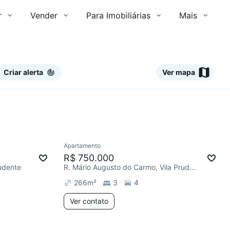
r
Vender
Para Imobiliárias
Mais
Criar alerta
Ver mapa
Ver
Apartamento
Redecorar
Chegou este mês
R$ 750.000
rudente
R. Mário Augusto do Carmo, Vila Prudente
266
m²
3
4
Ver contato