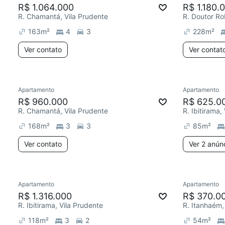
R$ 1.064.000
R$ 1.180.
R. Chamantá, Vila Prudente
R. Doutor Rob
163
m²
4
3
228
m²
Ver contato
Ver contat
Apartamento
Apartamento
R$ 960.000
R$ 625.0
R. Chamantá, Vila Prudente
R. Ibitirama,
168
m²
3
3
85
m²
Ver contato
Ver 2 anún
Apartamento
Apartamento
R$ 1.316.000
R$ 370.0
R. Ibitirama, Vila Prudente
R. Itanhaém,
118
m²
3
2
54
m²