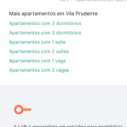
Qual o preço de Apartamentos com 1 vaga à vend
Mais apartamentos em Vila Prudente
Aqui na Loft temos a oferta ideal para você, com Apa
Apartamentos com 2 dormitórios
opções de financiamento imobiliário as parcelas pod
veja em nosso portal
quanto custa comprar um apart
Apartamentos com 3 dormitórios
até as chaves.
Apartamentos com 1 suíte
Apartamentos com 2 suítes
Apartamentos com 1 vaga
Apartamentos com 2 vagas
A Loft é especialista em soluções para imobiliárias,