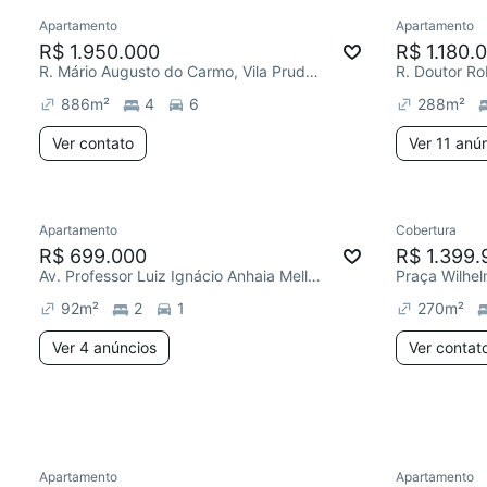
Apartamento
Apartamento
Redecor
R$ 1.950.000
R$ 1.180.
R. Mário Augusto do Carmo, Vila Prudente
R. Doutor Rob
886
m²
4
6
288
m²
Ver contato
Ver 11 anú
4 anúncios
Apartamento
Cobertura
Redecorar
Chegou este mês
Chegou há 1
R$ 699.000
R$ 1.399.
Av. Professor Luiz Ignácio Anhaia Mello, Vila Prudente
Praça Wilhel
92
m²
2
1
270
m²
Ver 4 anúncios
Ver contat
Apartamento
Apartamento
Redecorar