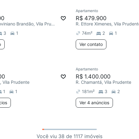
Apartamento
00
R$ 479.900
R. Coronel Joviniano Brandão, Vila Prudente
R. Ettore Ximenes, Vila Prudent
3
1
74
m²
2
1
o
Ver contato
Apartamento
00
R$ 1.400.000
 Vila Prudente
R. Chamantá, Vila Prudente
1
1
181
m²
3
2
cios
Ver 4 anúncios
Você viu 38 de 1117 imóveis