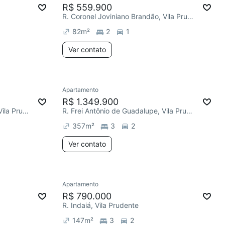
R$ 559.900
R. Coronel Joviniano Brandão, Vila Prudente
82
m²
2
1
Ver contato
Apartamento
R$ 1.349.900
R. Coronel Joviniano Brandão, Vila Prudente
R. Frei Antônio de Guadalupe, Vila Prudente
357
m²
3
2
Ver contato
Apartamento
R$ 790.000
R. Indaiá, Vila Prudente
147
m²
3
2