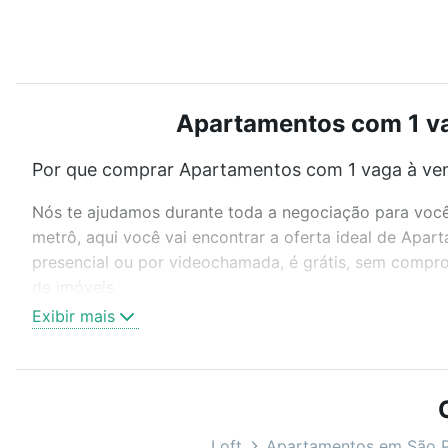
Apartamentos com 1 vag
Por que comprar Apartamentos com 1 vaga à vend
Nós te ajudamos durante toda a negociação para você 
metrô, aqui você vai encontrar a oferta ideal de Apa
presencial ou por videochamada, é grátis, sem compro
de imóveis.
Exibir mais
Como escolher um imóvel?
Use barra de busca no topo para pesquisar por ruas, 
ou sem vaga de garagem para combinar perfeitamente 
Apartamentos com 1 vaga à venda em Vila Prudente, Sã
Loft
Apartamentos em São 