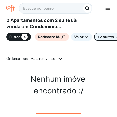
0 Apartamentos com 2 suites à
venda em Condomínio
Residencial Terras de São
Filtrar
Redecore IA
Valor
+2 suítes
4
Lucas, Sorocaba, SP
Ordenar por:
Mais relevante
Nenhum imóvel
encontrado :/