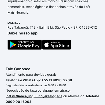
impulsionando o setor em todo o Brasil com soluções
comerciais, tecnológicas e financeiras através da Loft
Aqui na Loft temos a oferta ideal para você, com
Mais Negócio.
Apartamentos com 2 suites à venda em Condomínio
Residencial Terras de São Lucas, Sorocaba, SP que
ENDEREÇO
custam a partir de R$ 0 e com nossas opções de
Rua Tabapuã, 743 - Itaim Bibi, São Paulo - SP, 04533-012
financiamento imobiliário as parcelas podem se
Baixe nosso app
adequar ao seu orçamento. Se ainda tem alguma
dúvida dos custos envolvidos no processo de
compra, veja em nosso portal
quanto custa comprar
um apartamento
e conte com a gente para comprar
o imóvel dos seus sonhos com segurança e
conforto. Loft, com você até as chaves.
Fale Conosco
Atendimento para dúvidas gerais:
Telefone e WhatsApp: +55 11 4020-2208
Segunda-feira a sexta-feira das 9:00 às 18:00
Negociação de taxa ou aluguel em atraso:
loft.vc/fianca_inquilino_arealogada
ou através do
Telefone
0800 001 6003