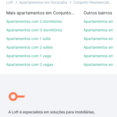
uma visita presencial ou por videochamada, é grátis,
Loft
Apartamentos em Sorocaba
Conjunto Residencial Jard
sem compromisso e você ainda conta com mais de
Mais apartamentos em Conjunto Residencial Jardim Villagio Torino
Outros bairros 
46 mil corretores e imobiliárias te ajudando na
compra, venda ou troca de imóveis.
Apartamentos com 2 dormitórios
Apartamentos em C
Apartamentos com 3 dormitórios
Apartamentos em Vi
Como escolher um imóvel?
Apartamentos com 1 suíte
Apartamentos em J
Use barra de busca no topo para pesquisar por
Apartamentos com 2 suítes
Apartamentos em J
ruas, bairros e até condomínios favoritos. Você
também pode usar os filtros como quantidade de
Apartamentos com 1 vaga
Apartamentos em Vi
quartos, suítes, com ou sem vaga de garagem para
Apartamentos com 2 vagas
Apartamentos em J
combinar perfeitamente com o preço, metragem e
comodidades, como piscina, academia, salão de
festas ou área verde e encontrar Apartamentos com
2 vagas à venda em Conjunto Residencial Jardim
Villagio Torino, Sorocaba, SP ideal para você na
Loft.
Qual o preço de Apartamentos com 2 vagas à
A Loft é especialista em soluções para imobiliárias,
venda em Conjunto Residencial Jardim Villagio