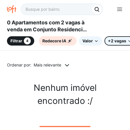
0 Apartamentos com 2 vagas à
venda em Conjunto Residencial
Jardim Villagio Torino,
Filtrar
Redecore IA
Valor
+2 vagas
4
Sorocaba, SP
Ordenar por:
Mais relevante
Nenhum imóvel
encontrado :/