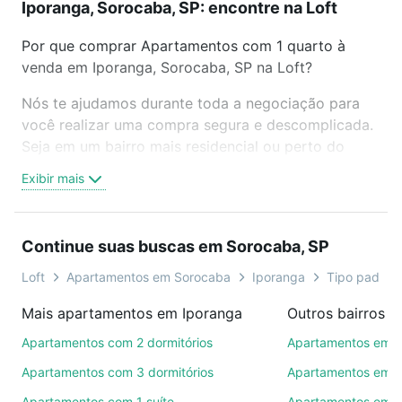
Iporanga, Sorocaba, SP: encontre na Loft
Por que comprar Apartamentos com 1 quarto à
venda em Iporanga, Sorocaba, SP na Loft?
Nós te ajudamos durante toda a negociação para
você realizar uma compra segura e descomplicada.
Seja em um bairro mais residencial ou perto do
trabalho e do metrô, aqui você vai encontrar a
Exibir mais
oferta ideal de Apartamentos com 1 quarto à venda
em Iporanga, Sorocaba, SP para conquistar seu
sonho. Agende uma visita presencial ou por
Continue suas buscas em Sorocaba, SP
videochamada, é grátis, sem compromisso e você
ainda conta com mais de 46 mil corretores e
Loft
Apartamentos em Sorocaba
Iporanga
Tipo padrão,
imobiliárias te ajudando na compra, venda ou troca
Mais apartamentos em Iporanga
Outros bairros 
de imóveis.
Apartamentos com 2 dormitórios
Apartamentos em C
Como escolher um imóvel?
Apartamentos com 3 dormitórios
Apartamentos em Vi
Use barra de busca no topo para pesquisar por
Apartamentos com 1 suíte
Apartamentos em J