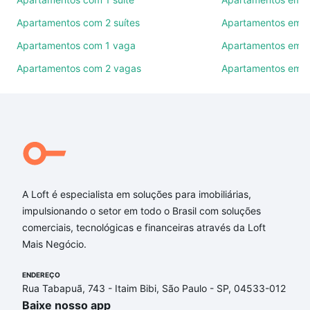
ruas, bairros e até condomínios favoritos. Você
Apartamentos com 2 suítes
Apartamentos em J
também pode usar os filtros como quantidade de
quartos, suítes, com ou sem vaga de garagem para
Apartamentos com 1 vaga
Apartamentos em Vi
combinar perfeitamente com o preço, metragem e
Apartamentos com 2 vagas
Apartamentos em J
comodidades, como piscina, academia, salão de
festas ou área verde e encontrar Apartamentos com
1 quarto à venda em Iporanga, Sorocaba, SP ideal
para você na Loft.
Qual o preço de Apartamentos com 1 quarto à
venda em Iporanga, Sorocaba, SP?
A Loft é especialista em soluções para imobiliárias,
Aqui na Loft temos a oferta ideal para você, com
impulsionando o setor em todo o Brasil com soluções
Apartamentos com 1 quarto à venda em Iporanga,
comerciais, tecnológicas e financeiras através da Loft
Sorocaba, SP que custam a partir de R$ 0 e com
Mais Negócio.
nossas opções de financiamento imobiliário as
parcelas podem se adequar ao seu orçamento. Se
ENDEREÇO
ainda tem alguma dúvida dos custos envolvidos no
Rua Tabapuã, 743 - Itaim Bibi, São Paulo - SP, 04533-012
processo de compra, veja em nosso portal
quanto
Baixe nosso app