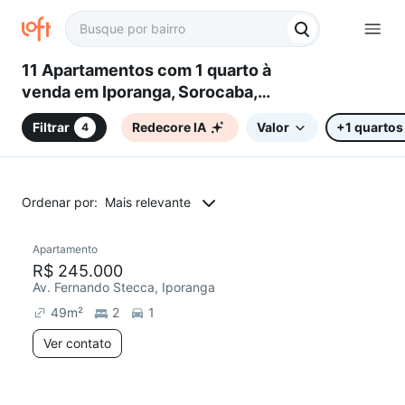
11 Apartamentos com 1 quarto à
venda em Iporanga, Sorocaba,
SP
Filtrar
Redecore IA
Valor
+1 quartos
4
Ordenar por:
Mais relevante
Apartamento
Redecorar
R$ 245.000
Av. Fernando Stecca, Iporanga
49
m²
2
1
Ver contato