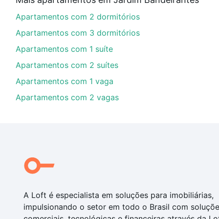
Aqui na Loft temos a oferta ideal para você, com Ap
Apartamentos com 2 dormitórios
nossas opções de financiamento imobiliário as parce
compra, veja em nosso portal
quanto custa comprar 
Apartamentos com 3 dormitórios
com você até as chaves.
Apartamentos com 1 suíte
Apartamentos com 2 suítes
Apartamentos com 1 vaga
Apartamentos com 2 vagas
A Loft é especialista em soluções para imobiliárias,
impulsionando o setor em todo o Brasil com soluçõ
comerciais, tecnológicas e financeiras através da Lo