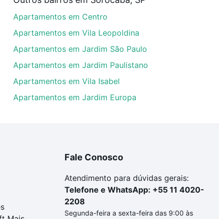
artamentos com 2 vagas à venda em Jardim Bandeirantes, S
Apartamentos em Centro
las podem se adequar ao seu orçamento. Se ainda tem algu
um apartamento
e conte com a gente para comprar o imóve
Apartamentos em Vila Leopoldina
Apartamentos em Jardim São Paulo
Apartamentos em Jardim Paulistano
Apartamentos em Vila Isabel
Apartamentos em Jardim Europa
Fale Conosco
Atendimento para dúvidas gerais:
Telefone e WhatsApp: +55 11 4020-
2208
es
Segunda-feira a sexta-feira das 9:00 às
ft Mais