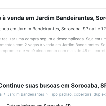
à venda em Jardim Bandeirantes, Soro
nda em Jardim Bandeirantes, Sorocaba, SP na Loft?
realizar uma compra segura e descomplicada. Seja em um b
artamentos com 2 vagas à venda em Jardim Bandeirantes, S
 compromisso e você ainda conta com mais de 46 mil corret
bairros e até condomínios favoritos. Você também pode usa
com o preço, metragem e comodidades, como piscina, aca
Continue suas buscas em Sorocaba, S
ntes, Sorocaba, SP ideal para você na Loft.
a
Jardim Bandeirantes
Tipo padrão, cobertura, duplex,
nda em Jardim Bandeirantes, Sorocaba, SP?
Outros bairros em Sorocaba, SP