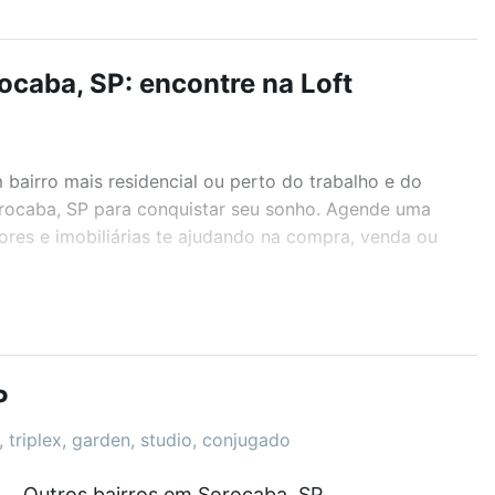
caba, SP: encontre na Loft
airro mais residencial ou perto do trabalho e do
orocaba, SP para conquistar seu sonho. Agende uma
ores e imobiliárias te ajudando na compra, venda ou
r os filtros como quantidade de quartos, suítes, com
demia, salão de festas ou área verde e encontrar
P
 triplex, garden, studio, conjugado
Outros bairros em Sorocaba, SP