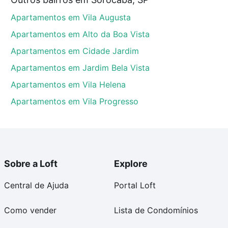
orocaba, SP que custam a partir de R$ 0 e com
Apartamentos em Vila Augusta
ma dúvida dos custos envolvidos no processo de
l dos seus sonhos com segurança e conforto. Loft,
Apartamentos em Alto da Boa Vista
Apartamentos em Cidade Jardim
Apartamentos em Jardim Bela Vista
Apartamentos em Vila Helena
Apartamentos em Vila Progresso
Sobre a Loft
Explore
Central de Ajuda
Portal Loft
Como vender
Lista de Condomínios