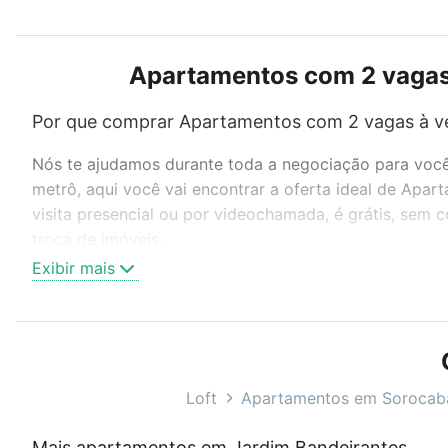
Apartamentos com 2 vagas 
Por que comprar Apartamentos com 2 vagas à ve
Nós te ajudamos durante toda a negociação para você 
metrô, aqui você vai encontrar a oferta ideal de Ap
visita presencial ou por videochamada, é grátis, sem
troca de imóveis.
Exibir mais
Como escolher um imóvel?
Use barra de busca no topo para pesquisar por ruas, 
ou sem vaga de garagem para combinar perfeitamente 
Apartamentos com 2 vagas à venda em Jardim Bandeira
Loft
Apartamentos em Sorocab
Qual o preço de Apartamentos com 2 vagas à ve
Mais apartamentos em Jardim Bandeirantes