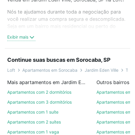
Nós te ajudamos durante toda a negociação para
você realizar uma compra segura e descomplicada.
Seja em um bairro mais residencial ou perto do
trabalho e do metrô, aqui você vai encontrar a
Exibir mais
oferta ideal de Apartamentos com 2 vagas à venda
em Jardim Eden Ville, Sorocaba, SP para conquistar
seu sonho. Agende uma visita presencial ou por
Continue suas buscas em Sorocaba, SP
videochamada, é grátis, sem compromisso e você
ainda conta com mais de 46 mil corretores e
Loft
Apartamentos em Sorocaba
Jardim Eden Ville
Tipo
imobiliárias te ajudando na compra, venda ou troca
Mais apartamentos em Jardim Eden Ville
Outros bairros 
de imóveis.
Apartamentos com 2 dormitórios
Apartamentos em C
Como escolher um imóvel?
Apartamentos com 3 dormitórios
Apartamentos em Vi
Use barra de busca no topo para pesquisar por
Apartamentos com 1 suíte
Apartamentos em J
ruas, bairros e até condomínios favoritos. Você
Apartamentos com 2 suítes
Apartamentos em J
também pode usar os filtros como quantidade de
quartos, suítes, com ou sem vaga de garagem para
Apartamentos com 1 vaga
Apartamentos em Vi