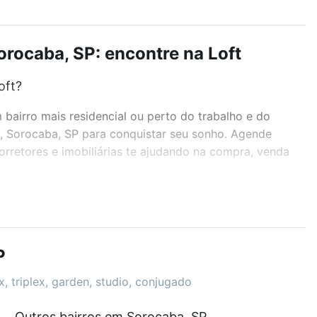
rocaba, SP: encontre na Loft
oft?
airro mais residencial ou perto do trabalho e do
, Sorocaba, SP para conquistar seu sonho. Agende
rretores e imobiliárias te ajudando na compra, venda
r os filtros como quantidade de quartos, suítes, com
demia, salão de festas ou área verde e encontrar
P
, triplex, garden, studio, conjugado
Outros bairros em Sorocaba, SP