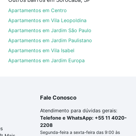
artamentos com 2 quartos à venda em Jardim Edgar Marque
Apartamentos em Centro
las podem se adequar ao seu orçamento. Se ainda tem algu
um apartamento
e conte com a gente para comprar o imóve
Apartamentos em Vila Leopoldina
Apartamentos em Jardim São Paulo
Apartamentos em Jardim Paulistano
Apartamentos em Vila Isabel
Apartamentos em Jardim Europa
Fale Conosco
Atendimento para dúvidas gerais:
Telefone e WhatsApp: +55 11 4020-
2208
es
Segunda-feira a sexta-feira das 9:00 às
ft Mais