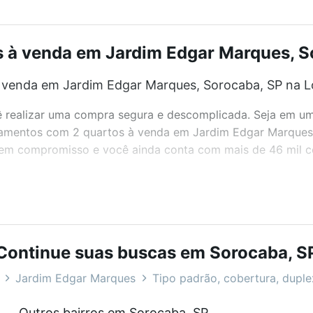
à venda em Jardim Edgar Marques, So
venda em Jardim Edgar Marques, Sorocaba, SP na L
realizar uma compra segura e descomplicada. Seja em um b
artamentos com 2 quartos à venda em Jardim Edgar Marques
 sem compromisso e você ainda conta com mais de 46 mil co
bairros e até condomínios favoritos. Você também pode usa
com o preço, metragem e comodidades, como piscina, aca
Continue suas buscas em Sorocaba, S
Marques, Sorocaba, SP ideal para você na Loft.
Jardim Edgar Marques
Tipo padrão, cobertura, duplex
venda em Jardim Edgar Marques, Sorocaba, SP?
Outros bairros em Sorocaba, SP