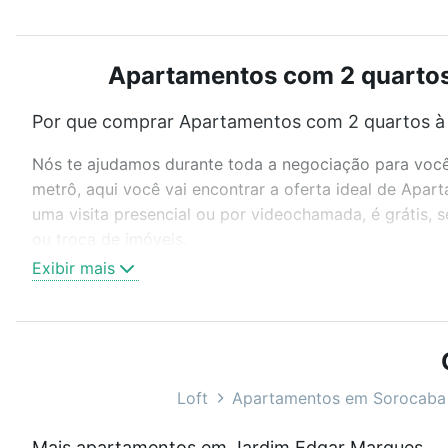
Apartamentos com 2 quartos 
Por que comprar Apartamentos com 2 quartos à 
Nós te ajudamos durante toda a negociação para você 
metrô, aqui você vai encontrar a oferta ideal de Ap
uma visita presencial ou por videochamada, é grátis,
ou troca de imóveis.
Exibir mais
Como escolher um imóvel?
Use barra de busca no topo para pesquisar por ruas, 
ou sem vaga de garagem para combinar perfeitamente 
Apartamentos com 2 quartos à venda em Jardim Edgar 
Loft
Apartamentos em Sorocaba
Qual o preço de Apartamentos com 2 quartos à 
Mais apartamentos em Jardim Edgar Marques