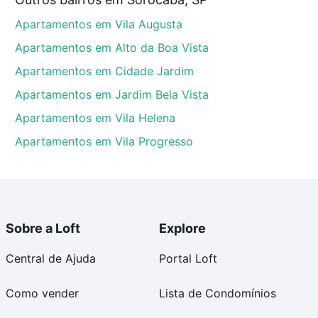
s, Sorocaba, SP que custam a partir de R$ 0 e com
Apartamentos em Vila Augusta
ma dúvida dos custos envolvidos no processo de
l dos seus sonhos com segurança e conforto. Loft,
Apartamentos em Alto da Boa Vista
Apartamentos em Cidade Jardim
Apartamentos em Jardim Bela Vista
Apartamentos em Vila Helena
Apartamentos em Vila Progresso
Sobre a Loft
Explore
Central de Ajuda
Portal Loft
Como vender
Lista de Condomínios