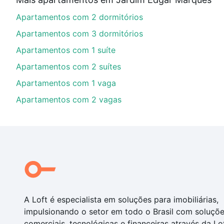
Aqui na Loft temos a oferta ideal para você, com Ap
Apartamentos com 2 dormitórios
nossas opções de financiamento imobiliário as parce
compra, veja em nosso portal
quanto custa comprar 
Apartamentos com 3 dormitórios
com você até as chaves.
Apartamentos com 1 suíte
Apartamentos com 2 suítes
Apartamentos com 1 vaga
Apartamentos com 2 vagas
A Loft é especialista em soluções para imobiliárias,
impulsionando o setor em todo o Brasil com soluçõ
comerciais, tecnológicas e financeiras através da Lo