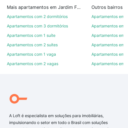
imobiliárias te ajudando na compra, venda ou troca
Mais apartamentos em Jardim Faculdade
Outros bairros 
de imóveis.
Apartamentos com 2 dormitórios
Apartamentos em C
Como escolher um imóvel?
Apartamentos com 3 dormitórios
Apartamentos em Vi
Use barra de busca no topo para pesquisar por
Apartamentos com 1 suíte
Apartamentos em J
ruas, bairros e até condomínios favoritos. Você
Apartamentos com 2 suítes
Apartamentos em J
também pode usar os filtros como quantidade de
quartos, suítes, com ou sem vaga de garagem para
Apartamentos com 1 vaga
Apartamentos em Vi
combinar perfeitamente com o preço, metragem e
Apartamentos com 2 vagas
Apartamentos em J
comodidades, como piscina, academia, salão de
festas ou área verde e encontrar Apartamentos com
2 suites à venda em Jardim Faculdade, Sorocaba,
SP ideal para você na Loft.
Qual o preço de Apartamentos com 2 suites à
venda em Jardim Faculdade, Sorocaba, SP?
A Loft é especialista em soluções para imobiliárias,
Aqui na Loft temos a oferta ideal para você, com
impulsionando o setor em todo o Brasil com soluções
Apartamentos com 2 suites à venda em Jardim