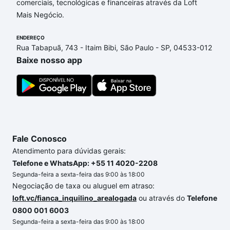
comerciais, tecnológicas e financeiras através da Loft
Faculdade, Sorocaba, SP que custam a partir de R$
Mais Negócio.
0 e com nossas opções de financiamento imobiliário
as parcelas podem se adequar ao seu orçamento.
ENDEREÇO
Se ainda tem alguma dúvida dos custos envolvidos
Rua Tabapuã, 743 - Itaim Bibi, São Paulo - SP, 04533-012
no processo de compra, veja em nosso portal
Baixe nosso app
quanto custa comprar um apartamento
e conte com
a gente para comprar o imóvel dos seus sonhos
com segurança e conforto. Loft, com você até as
chaves.
Fale Conosco
Atendimento para dúvidas gerais:
Telefone e WhatsApp: +55 11 4020-2208
Segunda-feira a sexta-feira das 9:00 às 18:00
Negociação de taxa ou aluguel em atraso:
loft.vc/fianca_inquilino_arealogada
ou através do
Telefone
0800 001 6003
Segunda-feira a sexta-feira das 9:00 às 18:00