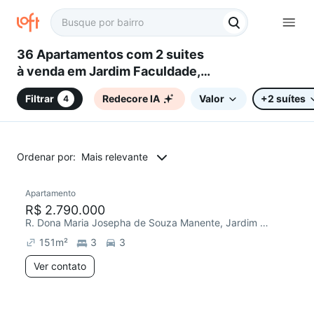
36 Apartamentos com 2 suites
à venda em Jardim Faculdade,
Sorocaba, SP
Filtrar
Redecore IA
Valor
+2 suítes
4
Ordenar por:
Mais relevante
Apartamento
Redecorar
R$ 2.790.000
R. Dona Maria Josepha de Souza Manente, Jardim Faculdade
151
m²
3
3
Ver contato