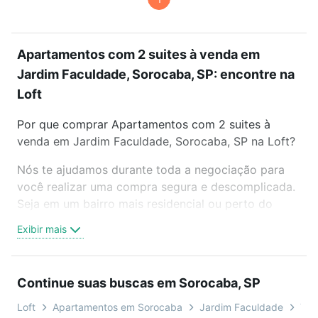
Apartamentos com 2 suites à venda em
Jardim Faculdade, Sorocaba, SP: encontre na
Loft
Por que comprar Apartamentos com 2 suites à
venda em Jardim Faculdade, Sorocaba, SP na Loft?
Nós te ajudamos durante toda a negociação para
você realizar uma compra segura e descomplicada.
Seja em um bairro mais residencial ou perto do
trabalho e do metrô, aqui você vai encontrar a
Exibir mais
oferta ideal de Apartamentos com 2 suites à venda
em Jardim Faculdade, Sorocaba, SP para conquistar
seu sonho. Agende uma visita presencial ou por
Continue suas buscas em Sorocaba, SP
videochamada, é grátis, sem compromisso e você
ainda conta com mais de 46 mil corretores e
Loft
Apartamentos em Sorocaba
Jardim Faculdade
Tip