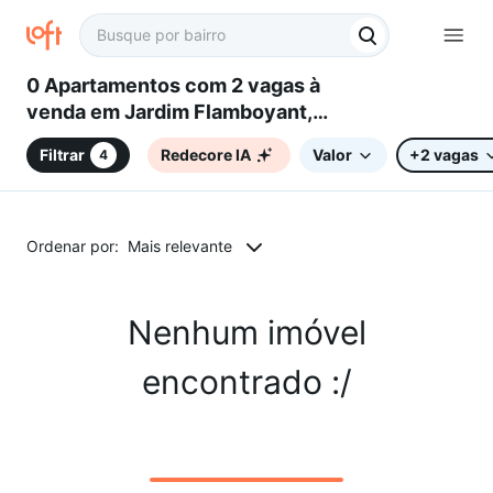
0 Apartamentos com 2 vagas à
venda em Jardim Flamboyant,
Sorocaba, SP
Filtrar
Redecore IA
Valor
+2 vagas
4
Ordenar por:
Mais relevante
Nenhum imóvel
encontrado :/