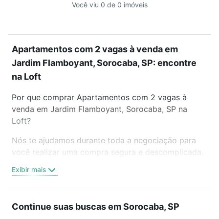
Você viu 0 de 0 imóveis
Apartamentos com 2 vagas à venda em
Jardim Flamboyant, Sorocaba, SP: encontre
na Loft
Por que comprar Apartamentos com 2 vagas à
venda em Jardim Flamboyant, Sorocaba, SP na
Loft?
Nós te ajudamos durante toda a negociação para
você realizar uma compra segura e descomplicada.
Seja em um bairro mais residencial ou perto do
Exibir mais
trabalho e do metrô, aqui você vai encontrar a
oferta ideal de Apartamentos com 2 vagas à venda
em Jardim Flamboyant, Sorocaba, SP para
Continue suas buscas em Sorocaba, SP
conquistar seu sonho. Agende uma visita presencial