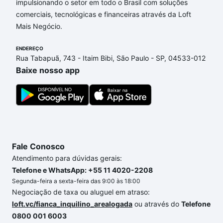
impulsionando o setor em todo o Brasil com soluções
Aqui na Loft temos a oferta ideal para você, com
comerciais, tecnológicas e financeiras através da Loft
Apartamentos com 2 vagas à venda em Jardim
Mais Negócio.
Flamboyant, Sorocaba, SP que custam a partir de
R$ 0 e com nossas opções de financiamento
ENDEREÇO
imobiliário as parcelas podem se adequar ao seu
Rua Tabapuã, 743 - Itaim Bibi, São Paulo - SP, 04533-012
orçamento. Se ainda tem alguma dúvida dos custos
Baixe nosso app
envolvidos no processo de compra, veja em nosso
portal
quanto custa comprar um apartamento
e
conte com a gente para comprar o imóvel dos seus
sonhos com segurança e conforto. Loft, com você
até as chaves.
Fale Conosco
Atendimento para dúvidas gerais:
Telefone e WhatsApp: +55 11 4020-2208
Segunda-feira a sexta-feira das 9:00 às 18:00
Negociação de taxa ou aluguel em atraso:
loft.vc/fianca_inquilino_arealogada
ou através do
Telefone
0800 001 6003