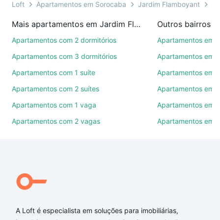
ou por videochamada, é grátis, sem compromisso e
Loft
Apartamentos em Sorocaba
Jardim Flamboyant
Ti
você ainda conta com mais de 46 mil corretores e
Mais apartamentos em Jardim Flamboyant
Outros bairros 
imobiliárias te ajudando na compra, venda ou troca
de imóveis.
Apartamentos com 2 dormitórios
Apartamentos em C
Apartamentos com 3 dormitórios
Apartamentos em Vi
Como escolher um imóvel?
Apartamentos com 1 suíte
Apartamentos em J
Use barra de busca no topo para pesquisar por
Apartamentos com 2 suítes
Apartamentos em J
ruas, bairros e até condomínios favoritos. Você
também pode usar os filtros como quantidade de
Apartamentos com 1 vaga
Apartamentos em Vi
quartos, suítes, com ou sem vaga de garagem para
Apartamentos com 2 vagas
Apartamentos em J
combinar perfeitamente com o preço, metragem e
comodidades, como piscina, academia, salão de
festas ou área verde e encontrar Apartamentos com
2 vagas à venda em Jardim Flamboyant, Sorocaba,
SP ideal para você na Loft.
Qual o preço de Apartamentos com 2 vagas à
venda em Jardim Flamboyant, Sorocaba, SP?
A Loft é especialista em soluções para imobiliárias,