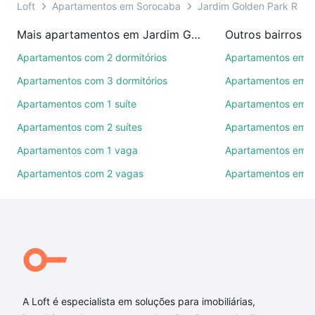
presencial ou por videochamada, é grátis, sem
Loft
Apartamentos em Sorocaba
Jardim Golden Park Resid
compromisso e você ainda conta com mais de 46
Mais apartamentos em Jardim Golden Park Residence II
Outros bairros 
mil corretores e imobiliárias te ajudando na compra,
venda ou troca de imóveis.
Apartamentos com 2 dormitórios
Apartamentos em C
Apartamentos com 3 dormitórios
Apartamentos em Vi
Como escolher um imóvel?
Apartamentos com 1 suíte
Apartamentos em J
Use barra de busca no topo para pesquisar por
Apartamentos com 2 suítes
Apartamentos em J
ruas, bairros e até condomínios favoritos. Você
também pode usar os filtros como quantidade de
Apartamentos com 1 vaga
Apartamentos em Vi
quartos, suítes, com ou sem vaga de garagem para
Apartamentos com 2 vagas
Apartamentos em J
combinar perfeitamente com o preço, metragem e
comodidades, como piscina, academia, salão de
festas ou área verde e encontrar Apartamentos com
1 vaga à venda em Jardim Golden Park Residence II,
Sorocaba, SP ideal para você na Loft.
Qual o preço de Apartamentos com 1 vaga à venda
em Jardim Golden Park Residence II, Sorocaba, SP?
A Loft é especialista em soluções para imobiliárias,