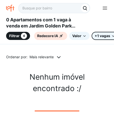
0 Apartamentos com 1 vaga à
venda em Jardim Golden Park
Residence II, Sorocaba, SP
Filtrar
Redecore IA
Valor
+1 vagas
4
Ordenar por:
Mais relevante
Nenhum imóvel
encontrado :/