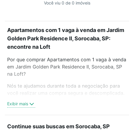
Você viu 0 de 0 imóveis
Apartamentos com 1 vaga à venda em Jardim
Golden Park Residence II, Sorocaba, SP:
encontre na Loft
Por que comprar Apartamentos com 1 vaga à venda
em Jardim Golden Park Residence II, Sorocaba, SP
na Loft?
Nós te ajudamos durante toda a negociação para
você realizar uma compra segura e descomplicada.
Seja em um bairro mais residencial ou perto do
Exibir mais
trabalho e do metrô, aqui você vai encontrar a
oferta ideal de Apartamentos com 1 vaga à venda
em Jardim Golden Park Residence II, Sorocaba, SP
Continue suas buscas em Sorocaba, SP
para conquistar seu sonho. Agende uma visita