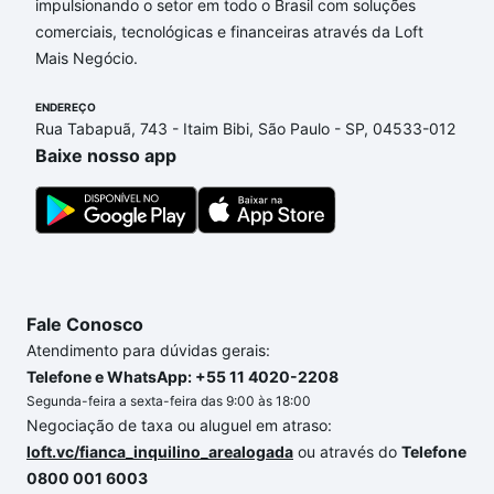
impulsionando o setor em todo o Brasil com soluções
Aqui na Loft temos a oferta ideal para você, com
comerciais, tecnológicas e financeiras através da Loft
Apartamentos com 1 vaga à venda em Jardim
Mais Negócio.
Golden Park Residence II, Sorocaba, SP que custam
a partir de R$ 0 e com nossas opções de
ENDEREÇO
financiamento imobiliário as parcelas podem se
Rua Tabapuã, 743 - Itaim Bibi, São Paulo - SP, 04533-012
adequar ao seu orçamento. Se ainda tem alguma
Baixe nosso app
dúvida dos custos envolvidos no processo de
compra, veja em nosso portal
quanto custa comprar
um apartamento
e conte com a gente para comprar
o imóvel dos seus sonhos com segurança e
conforto. Loft, com você até as chaves.
Fale Conosco
Atendimento para dúvidas gerais:
Telefone e WhatsApp: +55 11 4020-2208
Segunda-feira a sexta-feira das 9:00 às 18:00
Negociação de taxa ou aluguel em atraso:
loft.vc/fianca_inquilino_arealogada
ou através do
Telefone
0800 001 6003