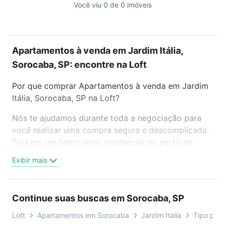
Você viu 0 de 0 imóveis
Apartamentos à venda em Jardim Itália,
Sorocaba, SP: encontre na Loft
Por que comprar Apartamentos à venda em Jardim
Itália, Sorocaba, SP na Loft?
Nós te ajudamos durante toda a negociação para
você realizar uma compra segura e descomplicada.
Seja em um bairro mais residencial ou perto do
trabalho e do metrô, aqui você vai encontrar a
Exibir mais
oferta ideal de Apartamentos à venda em Jardim
Itália, Sorocaba, SP para conquistar seu sonho.
Agende uma visita presencial ou por videochamada,
Continue suas buscas em Sorocaba, SP
é grátis, sem compromisso e você ainda conta com
mais de 46 mil corretores e imobiliárias te ajudando
Loft
Apartamentos em Sorocaba
Jardim Itália
Tipo padr