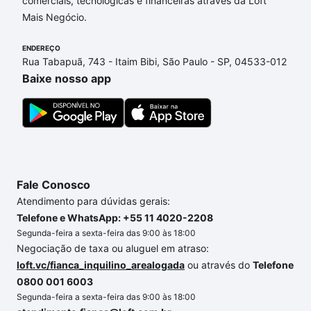
comerciais, tecnológicas e financeiras através da Loft
opções de financiamento imobiliário as parcelas
Mais Negócio.
podem se adequar ao seu orçamento. Se ainda tem
alguma dúvida dos custos envolvidos no processo
ENDEREÇO
de compra, veja em nosso portal
quanto custa
Rua Tabapuã, 743 - Itaim Bibi, São Paulo - SP, 04533-012
comprar um apartamento
e conte com a gente para
Baixe nosso app
comprar o imóvel dos seus sonhos com segurança e
conforto. Loft, com você até as chaves.
Fale Conosco
Atendimento para dúvidas gerais:
Telefone e WhatsApp: +55 11 4020-2208
Segunda-feira a sexta-feira das 9:00 às 18:00
Negociação de taxa ou aluguel em atraso:
loft.vc/fianca_inquilino_arealogada
ou através do
Telefone
0800 001 6003
Segunda-feira a sexta-feira das 9:00 às 18:00