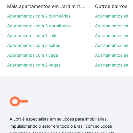
na compra, venda ou troca de imóveis.
Mais apartamentos em Jardim Itália
Outros bairros 
Como escolher um imóvel?
Apartamentos com 2 dormitórios
Apartamentos em C
Use barra de busca no topo para pesquisar por
Apartamentos com 3 dormitórios
Apartamentos em Vi
ruas, bairros e até condomínios favoritos. Você
Apartamentos com 1 suíte
Apartamentos em J
também pode usar os filtros como quantidade de
Apartamentos com 2 suítes
Apartamentos em J
quartos, suítes, com ou sem vaga de garagem para
combinar perfeitamente com o preço, metragem e
Apartamentos com 1 vaga
Apartamentos em Vi
comodidades, como piscina, academia, salão de
Apartamentos com 2 vagas
Apartamentos em J
festas ou área verde e encontrar Apartamentos à
venda em Jardim Itália, Sorocaba, SP ideal para
você na Loft.
Qual o preço de Apartamentos à venda em Jardim
Itália, Sorocaba, SP?
Aqui na Loft temos a oferta ideal para você, com
A Loft é especialista em soluções para imobiliárias,
Apartamentos à venda em Jardim Itália, Sorocaba,
impulsionando o setor em todo o Brasil com soluções
SP que custam a partir de R$ 0 e com nossas