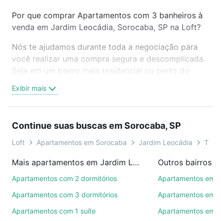
Por que comprar Apartamentos com 3 banheiros à
venda em Jardim Leocádia, Sorocaba, SP na Loft?
Nós te ajudamos durante toda a negociação para
você realizar uma compra segura e descomplicada.
Seja em um bairro mais residencial ou perto do
trabalho e do metrô, aqui você vai encontrar a
Exibir mais
oferta ideal de Apartamentos com 3 banheiros à
venda em Jardim Leocádia, Sorocaba, SP para
conquistar seu sonho. Agende uma visita presencial
Continue suas buscas em Sorocaba, SP
ou por videochamada, é grátis, sem compromisso e
você ainda conta com mais de 46 mil corretores e
Loft
Apartamentos em Sorocaba
Jardim Leocádia
Tipo 
imobiliárias te ajudando na compra, venda ou troca
Mais apartamentos em Jardim Leocádia
Outros bairros 
de imóveis.
Apartamentos com 2 dormitórios
Apartamentos em C
Como escolher um imóvel?
Apartamentos com 3 dormitórios
Apartamentos em Vi
Use barra de busca no topo para pesquisar por
Apartamentos com 1 suíte
Apartamentos em J
ruas, bairros e até condomínios favoritos. Você