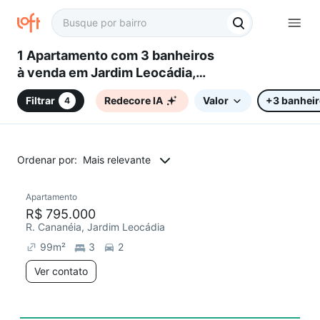
1 Apartamento com 3 banheiros
à venda em Jardim Leocádia,
Sorocaba, SP
Filtrar
Redecore IA
Valor
+3 banhei
4
Ordenar por:
Mais relevante
Apartamento
Redecorar
R$ 795.000
R. Cananéia, Jardim Leocádia
99
m²
3
2
Ver contato