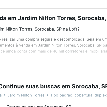
a em Jardim Nilton Torres, Sorocaba, 
 Nilton Torres, Sorocaba, SP na Loft?
realizar uma compra segura e descomplicada. Seja em um b
tamentos à venda em Jardim Nilton Torres, Sorocaba, SP pa
ê ainda conta com mais de 46 mil corretores e imobiliári
bairros e até condomínios favoritos. Você também pode usa
com o preço, metragem e comodidades, como piscina, aca
ba, SP ideal para você na Loft.
Continue suas buscas em Sorocaba, S
 Nilton Torres, Sorocaba, SP?
a
Jardim Nilton Torres
Tipo padrão, cobertura, duplex,
rtamentos à venda em Jardim Nilton Torres, Sorocaba, SP 
Outros bairros em Sorocaba, SP