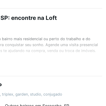
SP: encontre na Loft
airro mais residencial ou perto do trabalho e do
ra conquistar seu sonho. Agende uma visita presencial
as te ajudando na compra, venda ou troca de imóveis.
r os filtros como quantidade de quartos, suítes, com
demia, salão de festas ou área verde e encontrar
P
 triplex, garden, studio, conjugado
que custam a partir de R$ 0 e com nossas opções de
Outros bairros em Sorocaba, SP