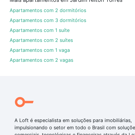
financiamento imobiliário as parcelas podem se adeq
Apartamentos com 2 dormitórios
portal
quanto custa comprar um apartamento
e conte
Apartamentos com 3 dormitórios
Apartamentos com 1 suíte
Apartamentos com 2 suítes
Apartamentos com 1 vaga
Apartamentos com 2 vagas
A Loft é especialista em soluções para imobiliárias,
impulsionando o setor em todo o Brasil com soluçõ
comerciais, tecnológicas e financeiras através da Lo