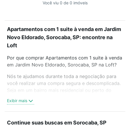
Você viu 0 de 0 imóveis
Apartamentos com 1 suite à venda em Jardim
Novo Eldorado, Sorocaba, SP: encontre na
Loft
Por que comprar Apartamentos com 1 suite à venda
em Jardim Novo Eldorado, Sorocaba, SP na Loft?
Nós te ajudamos durante toda a negociação para
você realizar uma compra segura e descomplicada.
Seja em um bairro mais residencial ou perto do
trabalho e do metrô, aqui você vai encontrar a
Exibir mais
oferta ideal de Apartamentos com 1 suite à venda
em Jardim Novo Eldorado, Sorocaba, SP para
conquistar seu sonho. Agende uma visita presencial
Continue suas buscas em Sorocaba, SP
ou por videochamada, é grátis, sem compromisso e