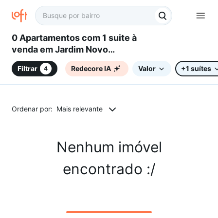
0 Apartamentos com 1 suite à
venda em Jardim Novo
Eldorado, Sorocaba, SP
Filtrar
Redecore IA
Valor
+1 suítes
4
Ordenar por:
Mais relevante
Nenhum imóvel
encontrado :/