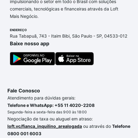
impulsionando o setor em todo o Brasil com soluções
Apartamentos com 1 suite à venda em Jardim Novo
comerciais, tecnológicas e financeiras através da Loft
Eldorado, Sorocaba, SP que custam a partir de R$ 0
Mais Negócio.
e com nossas opções de financiamento imobiliário
as parcelas podem se adequar ao seu orçamento.
ENDEREÇO
Se ainda tem alguma dúvida dos custos envolvidos
Rua Tabapuã, 743 - Itaim Bibi, São Paulo - SP, 04533-012
no processo de compra, veja em nosso portal
Baixe nosso app
quanto custa comprar um apartamento
e conte com
a gente para comprar o imóvel dos seus sonhos
com segurança e conforto. Loft, com você até as
chaves.
Fale Conosco
Atendimento para dúvidas gerais:
Telefone e WhatsApp: +55 11 4020-2208
Segunda-feira a sexta-feira das 9:00 às 18:00
Negociação de taxa ou aluguel em atraso:
loft.vc/fianca_inquilino_arealogada
ou através do
Telefone
0800 001 6003