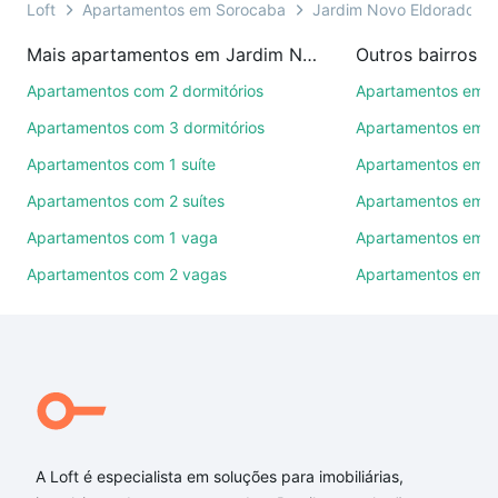
você ainda conta com mais de 46 mil corretores e
Loft
Apartamentos em Sorocaba
Jardim Novo Eldorado
imobiliárias te ajudando na compra, venda ou troca
Mais apartamentos em Jardim Novo Eldorado
Outros bairros 
de imóveis.
Apartamentos com 2 dormitórios
Apartamentos em C
Como escolher um imóvel?
Apartamentos com 3 dormitórios
Apartamentos em Vi
Use barra de busca no topo para pesquisar por
Apartamentos com 1 suíte
Apartamentos em J
ruas, bairros e até condomínios favoritos. Você
Apartamentos com 2 suítes
Apartamentos em J
também pode usar os filtros como quantidade de
quartos, suítes, com ou sem vaga de garagem para
Apartamentos com 1 vaga
Apartamentos em Vi
combinar perfeitamente com o preço, metragem e
Apartamentos com 2 vagas
Apartamentos em J
comodidades, como piscina, academia, salão de
festas ou área verde e encontrar Apartamentos com
1 suite à venda em Jardim Novo Eldorado,
Sorocaba, SP ideal para você na Loft.
Qual o preço de Apartamentos com 1 suite à venda
em Jardim Novo Eldorado, Sorocaba, SP?
A Loft é especialista em soluções para imobiliárias,
Aqui na Loft temos a oferta ideal para você, com