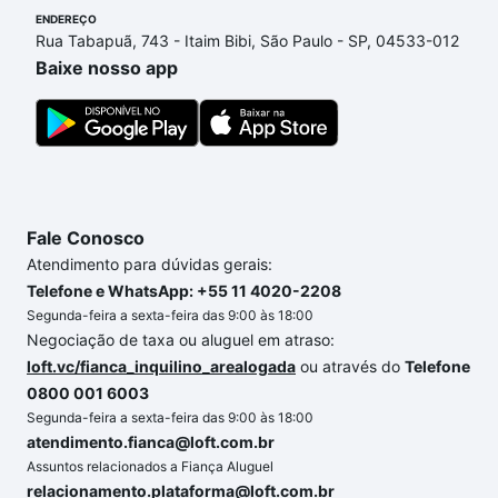
ENDEREÇO
Se ainda tem alguma dúvida dos custos envolvidos
Rua Tabapuã, 743 - Itaim Bibi, São Paulo - SP, 04533-012
no processo de compra, veja em nosso portal
Baixe nosso app
quanto custa comprar um apartamento
e conte com
a gente para comprar o imóvel dos seus sonhos
com segurança e conforto. Loft, com você até as
chaves.
Fale Conosco
Atendimento para dúvidas gerais:
Telefone e WhatsApp: +55 11 4020-2208
Segunda-feira a sexta-feira das 9:00 às 18:00
Negociação de taxa ou aluguel em atraso:
loft.vc/fianca_inquilino_arealogada
ou através do
Telefone
0800 001 6003
Segunda-feira a sexta-feira das 9:00 às 18:00
atendimento.fianca@loft.com.br
Assuntos relacionados a Fiança Aluguel
relacionamento.plataforma@loft.com.br