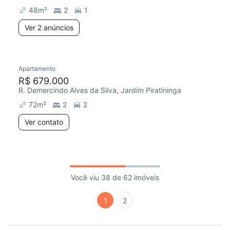
48
m²
2
1
Ver 2 anúncios
Apartamento
R$ 679.000
R. Demercindo Alves da Silva, Jardim Piratininga
72
m²
2
2
Ver contato
Você viu 38 de 62 imóveis
1
2