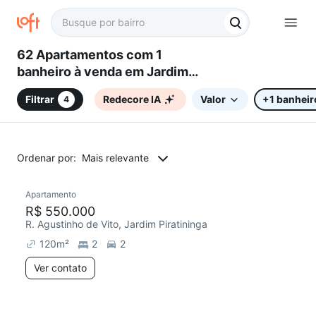
62 Apartamentos com 1
banheiro à venda em Jardim
Piratininga, Sorocaba, SP
Filtrar
Redecore IA
Valor
+1 banheir
4
Ordenar por:
Mais relevante
Apartamento
R$ 550.000
R. Agustinho de Vito, Jardim Piratininga
120
m²
2
2
Ver contato
2 anúncios