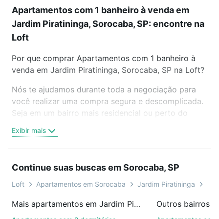
Apartamentos com 1 banheiro à venda em
Jardim Piratininga, Sorocaba, SP: encontre na
Loft
Por que comprar Apartamentos com 1 banheiro à
venda em Jardim Piratininga, Sorocaba, SP na Loft?
Nós te ajudamos durante toda a negociação para
você realizar uma compra segura e descomplicada.
Seja em um bairro mais residencial ou perto do
trabalho e do metrô, aqui você vai encontrar a
Exibir mais
oferta ideal de Apartamentos com 1 banheiro à
venda em Jardim Piratininga, Sorocaba, SP para
conquistar seu sonho. Agende uma visita presencial
Continue suas buscas em Sorocaba, SP
ou por videochamada, é grátis, sem compromisso e
você ainda conta com mais de 46 mil corretores e
Loft
Apartamentos em Sorocaba
Jardim Piratininga
Tip
imobiliárias te ajudando na compra, venda ou troca
Mais apartamentos em Jardim Piratininga
Outros bairros 
de imóveis.