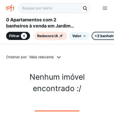
0 Apartamentos com 2
banheiros à venda em Jardim
Portal do Itavuvu, Sorocaba, SP
Filtrar
Redecore IA
Valor
+2 banhei
4
Ordenar por:
Mais relevante
Nenhum imóvel
encontrado :/