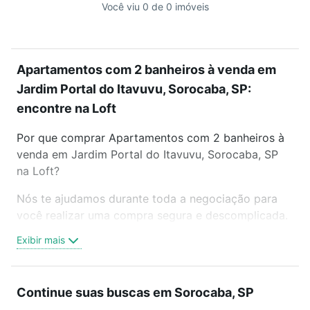
Você viu 0 de 0 imóveis
Apartamentos com 2 banheiros à venda em
Jardim Portal do Itavuvu, Sorocaba, SP:
encontre na Loft
Por que comprar Apartamentos com 2 banheiros à
venda em Jardim Portal do Itavuvu, Sorocaba, SP
na Loft?
Nós te ajudamos durante toda a negociação para
você realizar uma compra segura e descomplicada.
Seja em um bairro mais residencial ou perto do
Exibir mais
trabalho e do metrô, aqui você vai encontrar a
oferta ideal de Apartamentos com 2 banheiros à
venda em Jardim Portal do Itavuvu, Sorocaba, SP
Continue suas buscas em Sorocaba, SP
para conquistar seu sonho. Agende uma visita