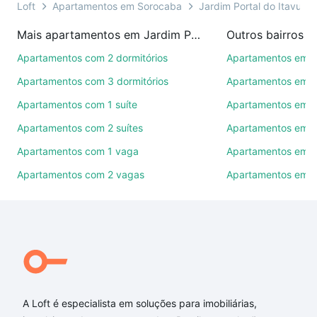
presencial ou por videochamada, é grátis, sem
Loft
Apartamentos em Sorocaba
Jardim Portal do Itavuvu
compromisso e você ainda conta com mais de 46
Mais apartamentos em Jardim Portal do Itavuvu
Outros bairros 
mil corretores e imobiliárias te ajudando na compra,
venda ou troca de imóveis.
Apartamentos com 2 dormitórios
Apartamentos em C
Apartamentos com 3 dormitórios
Apartamentos em Vi
Como escolher um imóvel?
Apartamentos com 1 suíte
Apartamentos em J
Use barra de busca no topo para pesquisar por
Apartamentos com 2 suítes
Apartamentos em J
ruas, bairros e até condomínios favoritos. Você
também pode usar os filtros como quantidade de
Apartamentos com 1 vaga
Apartamentos em Vi
quartos, suítes, com ou sem vaga de garagem para
Apartamentos com 2 vagas
Apartamentos em J
combinar perfeitamente com o preço, metragem e
comodidades, como piscina, academia, salão de
festas ou área verde e encontrar Apartamentos com
2 banheiros à venda em Jardim Portal do Itavuvu,
Sorocaba, SP ideal para você na Loft.
Qual o preço de Apartamentos com 2 banheiros à
venda em Jardim Portal do Itavuvu, Sorocaba, SP?
A Loft é especialista em soluções para imobiliárias,