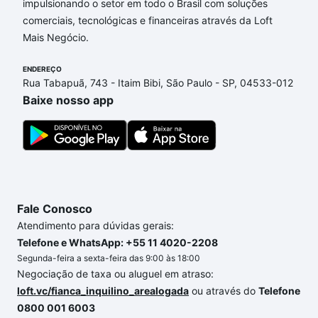
impulsionando o setor em todo o Brasil com soluções
Aqui na Loft temos a oferta ideal para você, com
comerciais, tecnológicas e financeiras através da Loft
Apartamentos com 2 banheiros à venda em Jardim
Mais Negócio.
Portal do Itavuvu, Sorocaba, SP que custam a partir
de R$ 0 e com nossas opções de financiamento
ENDEREÇO
imobiliário as parcelas podem se adequar ao seu
Rua Tabapuã, 743 - Itaim Bibi, São Paulo - SP, 04533-012
orçamento. Se ainda tem alguma dúvida dos custos
Baixe nosso app
envolvidos no processo de compra, veja em nosso
portal
quanto custa comprar um apartamento
e
conte com a gente para comprar o imóvel dos seus
sonhos com segurança e conforto. Loft, com você
até as chaves.
Fale Conosco
Atendimento para dúvidas gerais:
Telefone e WhatsApp: +55 11 4020-2208
Segunda-feira a sexta-feira das 9:00 às 18:00
Negociação de taxa ou aluguel em atraso:
loft.vc/fianca_inquilino_arealogada
ou através do
Telefone
0800 001 6003