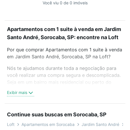
Você viu 0 de 0 imóveis
Apartamentos com 1 suite à venda em Jardim
Santo André, Sorocaba, SP: encontre na Loft
Por que comprar Apartamentos com 1 suite à venda
em Jardim Santo André, Sorocaba, SP na Loft?
Nós te ajudamos durante toda a negociação para
você realizar uma compra segura e descomplicada.
Seja em um bairro mais residencial ou perto do
trabalho e do metrô, aqui você vai encontrar a
Exibir mais
oferta ideal de Apartamentos com 1 suite à venda
em Jardim Santo André, Sorocaba, SP para
conquistar seu sonho. Agende uma visita presencial
Continue suas buscas em Sorocaba, SP
ou por videochamada, é grátis, sem compromisso e
você ainda conta com mais de 46 mil corretores e
Loft
Apartamentos em Sorocaba
Jardim Santo André
T