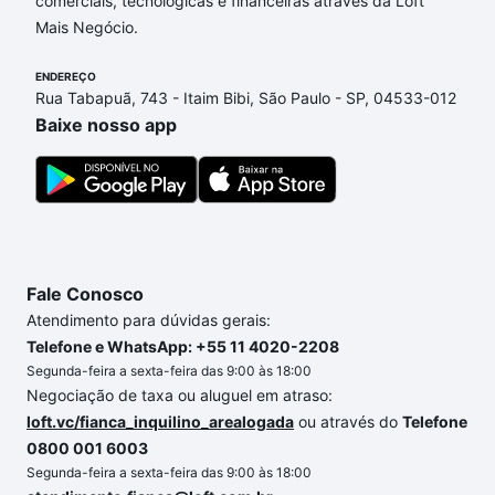
comerciais, tecnológicas e financeiras através da Loft
André, Sorocaba, SP que custam a partir de R$ 0 e
Mais Negócio.
com nossas opções de financiamento imobiliário as
parcelas podem se adequar ao seu orçamento. Se
ENDEREÇO
ainda tem alguma dúvida dos custos envolvidos no
Rua Tabapuã, 743 - Itaim Bibi, São Paulo - SP, 04533-012
processo de compra, veja em nosso portal
quanto
Baixe nosso app
custa comprar um apartamento
e conte com a
gente para comprar o imóvel dos seus sonhos com
segurança e conforto. Loft, com você até as
chaves.
Fale Conosco
Atendimento para dúvidas gerais:
Telefone e WhatsApp: +55 11 4020-2208
Segunda-feira a sexta-feira das 9:00 às 18:00
Negociação de taxa ou aluguel em atraso:
loft.vc/fianca_inquilino_arealogada
ou através do
Telefone
0800 001 6003
Segunda-feira a sexta-feira das 9:00 às 18:00