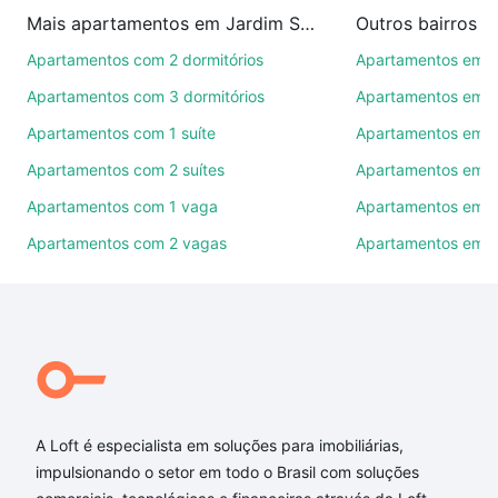
imobiliárias te ajudando na compra, venda ou troca
Mais apartamentos em Jardim Santo André
Outros bairros 
de imóveis.
Apartamentos com 2 dormitórios
Apartamentos em C
Como escolher um imóvel?
Apartamentos com 3 dormitórios
Apartamentos em Vi
Use barra de busca no topo para pesquisar por
Apartamentos com 1 suíte
Apartamentos em J
ruas, bairros e até condomínios favoritos. Você
Apartamentos com 2 suítes
Apartamentos em J
também pode usar os filtros como quantidade de
quartos, suítes, com ou sem vaga de garagem para
Apartamentos com 1 vaga
Apartamentos em Vi
combinar perfeitamente com o preço, metragem e
Apartamentos com 2 vagas
Apartamentos em J
comodidades, como piscina, academia, salão de
festas ou área verde e encontrar Apartamentos com
1 suite à venda em Jardim Santo André, Sorocaba,
SP ideal para você na Loft.
Qual o preço de Apartamentos com 1 suite à venda
em Jardim Santo André, Sorocaba, SP?
A Loft é especialista em soluções para imobiliárias,
Aqui na Loft temos a oferta ideal para você, com
impulsionando o setor em todo o Brasil com soluções
Apartamentos com 1 suite à venda em Jardim Santo