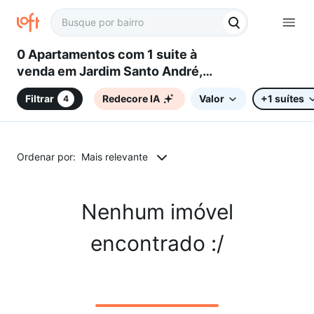
0 Apartamentos com 1 suite à
venda em Jardim Santo André,
Sorocaba, SP
Filtrar
Redecore IA
Valor
+1 suítes
4
Ordenar por:
Mais relevante
Nenhum imóvel
encontrado :/