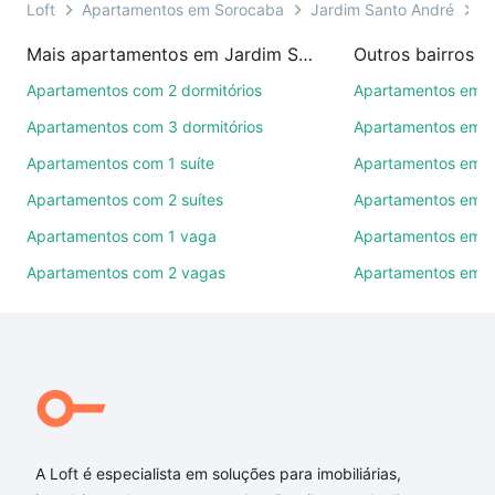
ou por videochamada, é grátis, sem compromisso e
Loft
Apartamentos em Sorocaba
Jardim Santo André
T
você ainda conta com mais de 46 mil corretores e
Mais apartamentos em Jardim Santo André
Outros bairros 
imobiliárias te ajudando na compra, venda ou troca
de imóveis.
Apartamentos com 2 dormitórios
Apartamentos em C
Apartamentos com 3 dormitórios
Apartamentos em Vi
Como escolher um imóvel?
Apartamentos com 1 suíte
Apartamentos em J
Use barra de busca no topo para pesquisar por
Apartamentos com 2 suítes
Apartamentos em J
ruas, bairros e até condomínios favoritos. Você
também pode usar os filtros como quantidade de
Apartamentos com 1 vaga
Apartamentos em Vi
quartos, suítes, com ou sem vaga de garagem para
Apartamentos com 2 vagas
Apartamentos em J
combinar perfeitamente com o preço, metragem e
comodidades, como piscina, academia, salão de
festas ou área verde e encontrar Apartamentos com
2 banheiros à venda em Jardim Santo André,
Sorocaba, SP ideal para você na Loft.
Qual o preço de Apartamentos com 2 banheiros à
venda em Jardim Santo André, Sorocaba, SP?
A Loft é especialista em soluções para imobiliárias,