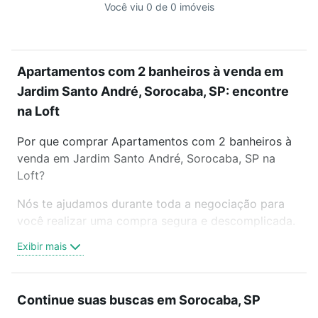
Você viu 0 de 0 imóveis
Apartamentos com 2 banheiros à venda em
Jardim Santo André, Sorocaba, SP: encontre
na Loft
Por que comprar Apartamentos com 2 banheiros à
venda em Jardim Santo André, Sorocaba, SP na
Loft?
Nós te ajudamos durante toda a negociação para
você realizar uma compra segura e descomplicada.
Seja em um bairro mais residencial ou perto do
Exibir mais
trabalho e do metrô, aqui você vai encontrar a
oferta ideal de Apartamentos com 2 banheiros à
venda em Jardim Santo André, Sorocaba, SP para
Continue suas buscas em Sorocaba, SP
conquistar seu sonho. Agende uma visita presencial