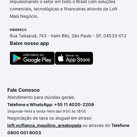
impulsionando o setor em todo o Brasil com soluções
Aqui na Loft temos a oferta ideal para você, com
comerciais, tecnológicas e financeiras através da Loft
Apartamentos com 2 banheiros à venda em Jardim
Mais Negócio.
Santo André, Sorocaba, SP que custam a partir de
R$ 0 e com nossas opções de financiamento
ENDEREÇO
imobiliário as parcelas podem se adequar ao seu
Rua Tabapuã, 743 - Itaim Bibi, São Paulo - SP, 04533-012
orçamento. Se ainda tem alguma dúvida dos custos
Baixe nosso app
envolvidos no processo de compra, veja em nosso
portal
quanto custa comprar um apartamento
e
conte com a gente para comprar o imóvel dos seus
sonhos com segurança e conforto. Loft, com você
até as chaves.
Fale Conosco
Atendimento para dúvidas gerais:
Telefone e WhatsApp: +55 11 4020-2208
Segunda-feira a sexta-feira das 9:00 às 18:00
Negociação de taxa ou aluguel em atraso:
loft.vc/fianca_inquilino_arealogada
ou através do
Telefone
0800 001 6003