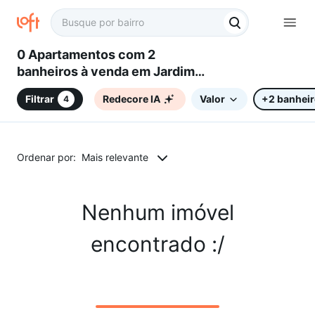
0 Apartamentos com 2
banheiros à venda em Jardim
Santo André, Sorocaba, SP
Filtrar
Redecore IA
Valor
+2 banhei
4
Ordenar por:
Mais relevante
Nenhum imóvel
encontrado :/