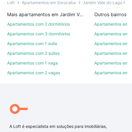
presencial ou por videochamada, é grátis, sem
Loft
Apartamentos em Sorocaba
Jardim Vale do Lago Resi
compromisso e você ainda conta com mais de 46
Mais apartamentos em Jardim Vale do Lago Residencial
Outros bairros 
mil corretores e imobiliárias te ajudando na compra,
venda ou troca de imóveis.
Apartamentos com 2 dormitórios
Apartamentos em C
Apartamentos com 3 dormitórios
Apartamentos em Vi
Como escolher um imóvel?
Apartamentos com 1 suíte
Apartamentos em J
Use barra de busca no topo para pesquisar por
Apartamentos com 2 suítes
Apartamentos em J
ruas, bairros e até condomínios favoritos. Você
também pode usar os filtros como quantidade de
Apartamentos com 1 vaga
Apartamentos em Vi
quartos, suítes, com ou sem vaga de garagem para
Apartamentos com 2 vagas
Apartamentos em J
combinar perfeitamente com o preço, metragem e
comodidades, como piscina, academia, salão de
festas ou área verde e encontrar Apartamentos com
1 suite à venda em Jardim Vale do Lago Residencial,
Sorocaba, SP ideal para você na Loft.
Qual o preço de Apartamentos com 1 suite à venda
em Jardim Vale do Lago Residencial, Sorocaba, SP?
A Loft é especialista em soluções para imobiliárias,