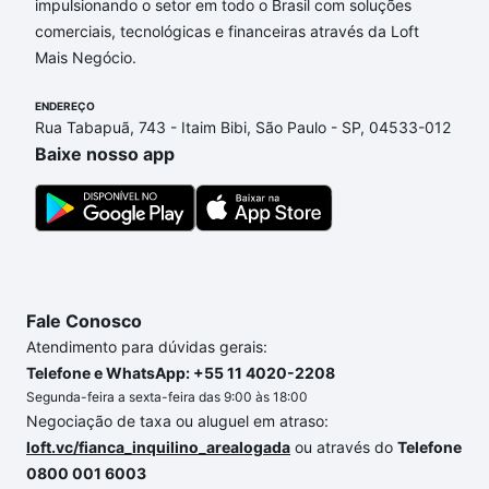
impulsionando o setor em todo o Brasil com soluções
Aqui na Loft temos a oferta ideal para você, com
comerciais, tecnológicas e financeiras através da Loft
Apartamentos com 1 suite à venda em Jardim Vale
Mais Negócio.
do Lago Residencial, Sorocaba, SP que custam a
partir de R$ 0 e com nossas opções de
ENDEREÇO
financiamento imobiliário as parcelas podem se
Rua Tabapuã, 743 - Itaim Bibi, São Paulo - SP, 04533-012
adequar ao seu orçamento. Se ainda tem alguma
Baixe nosso app
dúvida dos custos envolvidos no processo de
compra, veja em nosso portal
quanto custa comprar
um apartamento
e conte com a gente para comprar
o imóvel dos seus sonhos com segurança e
conforto. Loft, com você até as chaves.
Fale Conosco
Atendimento para dúvidas gerais:
Telefone e WhatsApp: +55 11 4020-2208
Segunda-feira a sexta-feira das 9:00 às 18:00
Negociação de taxa ou aluguel em atraso:
loft.vc/fianca_inquilino_arealogada
ou através do
Telefone
0800 001 6003