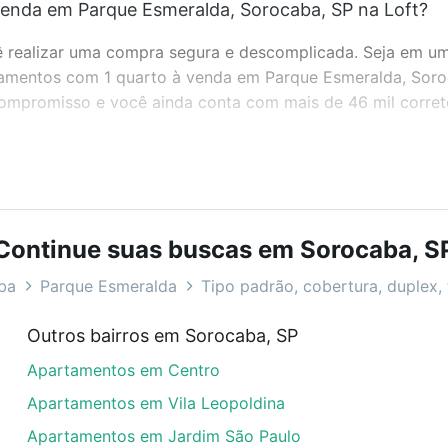
enda em Parque Esmeralda, Sorocaba, SP na Loft?
realizar uma compra segura e descomplicada. Seja em um b
artamentos com 1 quarto à venda em Parque Esmeralda, Sor
 compromisso e você ainda conta com mais de 46 mil corret
bairros e até condomínios favoritos. Você também pode usa
com o preço, metragem e comodidades, como piscina, aca
Continue suas buscas em Sorocaba, S
da, Sorocaba, SP ideal para você na Loft.
ba
Parque Esmeralda
Tipo padrão, cobertura, duplex, 
enda em Parque Esmeralda, Sorocaba, SP?
Outros bairros em Sorocaba, SP
artamentos com 1 quarto à venda em Parque Esmeralda, Sor
Apartamentos em Centro
em se adequar ao seu orçamento. Se ainda tem alguma dúv
amento
e conte com a gente para comprar o imóvel dos se
Apartamentos em Vila Leopoldina
Apartamentos em Jardim São Paulo