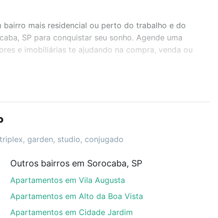
airro mais residencial ou perto do trabalho e do
ocaba, SP para conquistar seu sonho. Agende uma
ores e imobiliárias te ajudando na compra, venda ou
r os filtros como quantidade de quartos, suítes, com
demia, salão de festas ou área verde e encontrar
P
triplex, garden, studio, conjugado
Outros bairros em Sorocaba, SP
ocaba, SP que custam a partir de R$ 0 e com nossas
Apartamentos em Vila Augusta
ida dos custos envolvidos no processo de compra,
us sonhos com segurança e conforto. Loft, com você
Apartamentos em Alto da Boa Vista
Apartamentos em Cidade Jardim