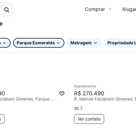
Comprar
Aluga
s
Parque Esmeralda
Metragem
Propriedade L
Apartamento
90
R$ 270.490
R. Manoel Faciabem Gimenes, Parque Esmeralda
2
o
Ver contato