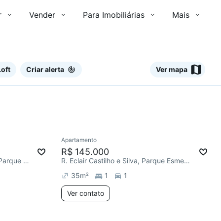
r
Vender
Para Imobiliárias
Mais
oft
Criar alerta
Ver mapa
Ver
Apartamento
Redecorar
R$ 145.000
R. Manoel Faciabem Gimenes, Parque Esmeralda
R. Eclair Castilho e Silva, Parque Esmeralda
35
m²
1
1
Ver contato