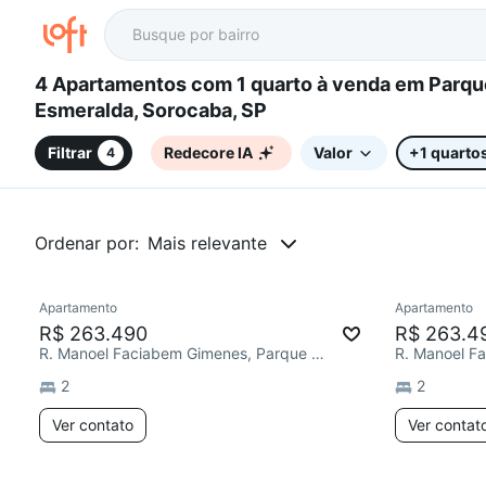
4 Apartamentos com 1 quarto à venda em Parque
Esmeralda, Sorocaba, SP
Filtrar
Redecore IA
Valor
+1 quarto
4
Ordenar por:
Mais relevante
Apartamento
Apartamento
Chegou este mês
R$ 263.490
R$ 263.4
R. Manoel Faciabem Gimenes, Parque Esmeralda
2
2
Ver contato
Ver contat