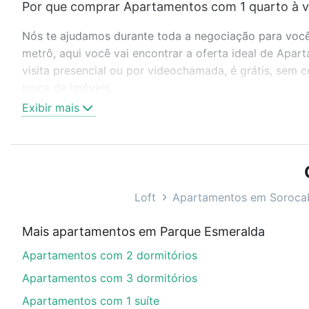
Por que comprar Apartamentos com 1 quarto à v
Nós te ajudamos durante toda a negociação para você 
metrô, aqui você vai encontrar a oferta ideal de Ap
visita presencial ou por videochamada, é grátis, sem
troca de imóveis.
Exibir mais
Como escolher um imóvel?
Use barra de busca no topo para pesquisar por ruas, 
ou sem vaga de garagem para combinar perfeitamente 
Apartamentos com 1 quarto à venda em Parque Esmeral
Loft
Apartamentos em Soroca
Qual o preço de Apartamentos com 1 quarto à v
Mais apartamentos em Parque Esmeralda
Aqui na Loft temos a oferta ideal para você, com Ap
Apartamentos com 2 dormitórios
opções de financiamento imobiliário as parcelas pod
veja em nosso portal
quanto custa comprar um apart
Apartamentos com 3 dormitórios
até as chaves.
Apartamentos com 1 suíte