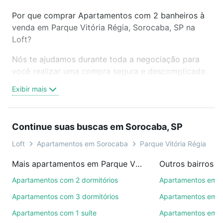
Por que comprar Apartamentos com 2 banheiros à
venda em Parque Vitória Régia, Sorocaba, SP na
Loft?
Nós te ajudamos durante toda a negociação para
você realizar uma compra segura e descomplicada.
Seja em um bairro mais residencial ou perto do
Exibir mais
trabalho e do metrô, aqui você vai encontrar a
oferta ideal de Apartamentos com 2 banheiros à
venda em Parque Vitória Régia, Sorocaba, SP para
Continue suas buscas em Sorocaba, SP
conquistar seu sonho. Agende uma visita presencial
ou por videochamada, é grátis, sem compromisso e
Loft
Apartamentos em Sorocaba
Parque Vitória Régia
T
você ainda conta com mais de 46 mil corretores e
Mais apartamentos em Parque Vitória Régia
Outros bairros 
imobiliárias te ajudando na compra, venda ou troca
de imóveis.
Apartamentos com 2 dormitórios
Apartamentos em C
Apartamentos com 3 dormitórios
Apartamentos em Vi
Como escolher um imóvel?
Apartamentos com 1 suíte
Apartamentos em J
Use barra de busca no topo para pesquisar por