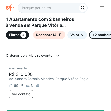
1 Apartamento com 2 banheiros
à venda em Parque Vitória
Régia, Sorocaba, SP
Filtrar
Redecore IA
Valor
+2 banhei
4
Ordenar por:
Mais relevante
Apartamento
Redecorar
R$ 310.000
Av. Sandro Antônio Mendes, Parque Vitória Régia
69
m²
3
Ver contato