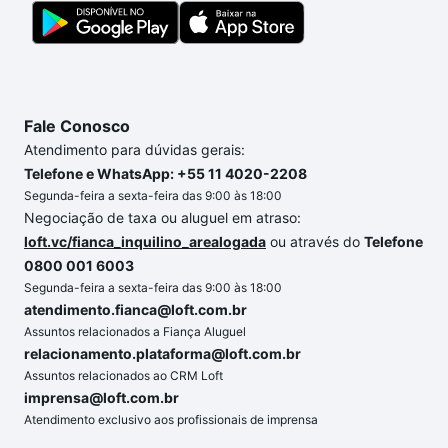
portal
quanto custa comprar um apartamento
e
conte com a gente para comprar o imóvel dos seus
sonhos com segurança e conforto. Loft, com você
até as chaves.
Fale Conosco
Atendimento para dúvidas gerais:
Telefone e WhatsApp: +55 11 4020-2208
Segunda-feira a sexta-feira das 9:00 às 18:00
Negociação de taxa ou aluguel em atraso:
loft.vc/fianca_inquilino_arealogada
ou através do
Telefone
0800 001 6003
Segunda-feira a sexta-feira das 9:00 às 18:00
atendimento.fianca@loft.com.br
Assuntos relacionados a Fiança Aluguel
relacionamento.plataforma@loft.com.br
Assuntos relacionados ao CRM Loft
imprensa@loft.com.br
Atendimento exclusivo aos profissionais de imprensa