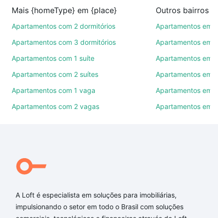
na compra, venda ou troca de imóveis.
Mais {homeType} em {place}
Outros bairros 
Como escolher um imóvel?
Apartamentos com 2 dormitórios
Apartamentos em C
Use barra de busca no topo para pesquisar por
Apartamentos com 3 dormitórios
Apartamentos em Vi
ruas, bairros e até condomínios favoritos. Você
Apartamentos com 1 suíte
Apartamentos em J
também pode usar os filtros como quantidade de
Apartamentos com 2 suítes
Apartamentos em J
quartos, suítes, com ou sem vaga de garagem para
combinar perfeitamente com o preço, metragem e
Apartamentos com 1 vaga
Apartamentos em Vi
comodidades, como piscina, academia, salão de
Apartamentos com 2 vagas
Apartamentos em J
festas ou área verde e encontrar Apartamentos com
2 suites à venda em Sorocaba, SP ideal para você
na Loft.
Qual o preço de Apartamentos com 2 suites à
venda em Sorocaba, SP?
Aqui na Loft temos a oferta ideal para você, com
A Loft é especialista em soluções para imobiliárias,
Apartamentos com 2 suites à venda em Sorocaba,
impulsionando o setor em todo o Brasil com soluções
SP que custam a partir de R$ 0 e com nossas