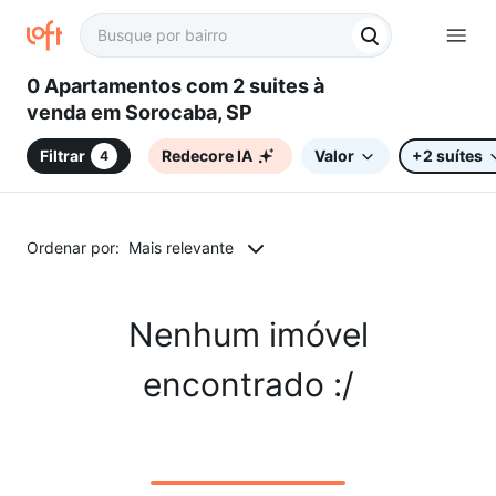
0 Apartamentos com 2 suites à
venda em Sorocaba, SP
Filtrar
Redecore IA
Valor
+2 suítes
4
Ordenar por:
Mais relevante
Nenhum imóvel
encontrado :/