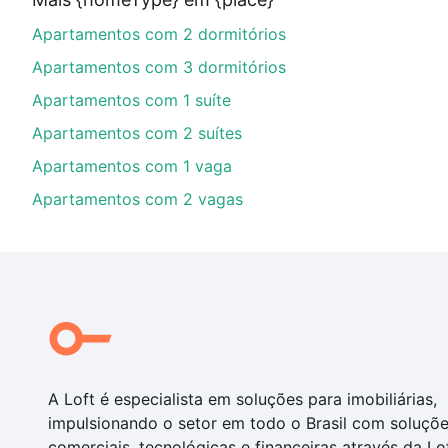
financiamento imobiliário as parcelas podem se adeq
Apartamentos com 2 dormitórios
portal
quanto custa comprar um apartamento
e conte
Apartamentos com 3 dormitórios
Apartamentos com 1 suíte
Apartamentos com 2 suítes
Apartamentos com 1 vaga
Apartamentos com 2 vagas
A Loft é especialista em soluções para imobiliárias,
impulsionando o setor em todo o Brasil com soluçõ
comerciais, tecnológicas e financeiras através da Lo