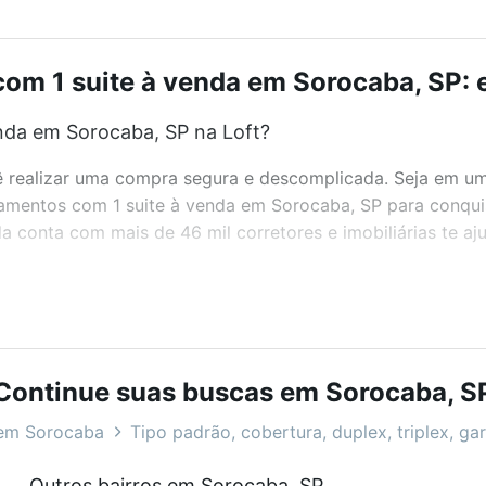
om 1 suite à venda em Sorocaba, SP: e
nda em Sorocaba, SP na Loft?
realizar uma compra segura e descomplicada. Seja em um b
rtamentos com 1 suite à venda em Sorocaba, SP para conqui
 conta com mais de 46 mil corretores e imobiliárias te a
bairros e até condomínios favoritos. Você também pode usa
com o preço, metragem e comodidades, como piscina, aca
al para você na Loft.
Continue suas buscas em Sorocaba, S
nda em Sorocaba, SP?
em Sorocaba
Tipo padrão, cobertura, duplex, triplex, ga
artamentos com 1 suite à venda em Sorocaba, SP que custa
Outros bairros em Sorocaba, SP