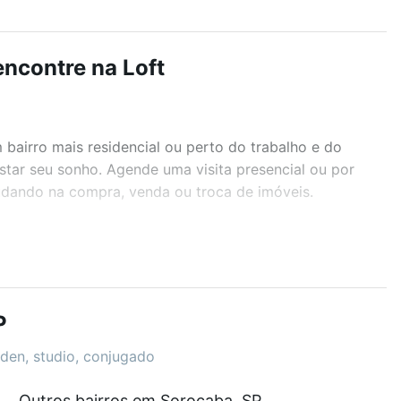
ncontre na Loft
airro mais residencial ou perto do trabalho e do
star seu sonho. Agende uma visita presencial ou por
judando na compra, venda ou troca de imóveis.
r os filtros como quantidade de quartos, suítes, com
demia, salão de festas ou área verde e encontrar
P
rden, studio, conjugado
m a partir de R$ 0 e com nossas opções de
Outros bairros em Sorocaba, SP