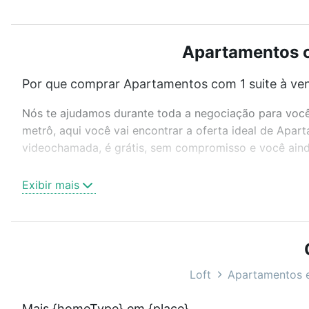
Apartamentos c
Por que comprar Apartamentos com 1 suite à ve
Nós te ajudamos durante toda a negociação para você 
metrô, aqui você vai encontrar a oferta ideal de Apa
videochamada, é grátis, sem compromisso e você ainda
Como escolher um imóvel?
Exibir mais
Use barra de busca no topo para pesquisar por ruas, 
ou sem vaga de garagem para combinar perfeitamente 
Apartamentos com 1 suite à venda em Sorocaba, SP ide
Qual o preço de Apartamentos com 1 suite à ve
Loft
Apartamentos 
Aqui na Loft temos a oferta ideal para você, com Ap
Mais {homeType} em {place}