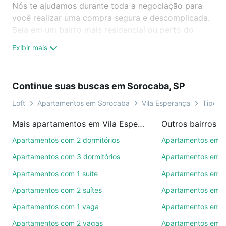
Nós te ajudamos durante toda a negociação para
você realizar uma compra segura e descomplicada.
Seja em um bairro mais residencial ou perto do
trabalho e do metrô, aqui você vai encontrar a
Exibir mais
oferta ideal de Apartamentos com 1 quarto à venda
em Vila Esperança, Sorocaba, SP para conquistar
seu sonho. Agende uma visita presencial ou por
Continue suas buscas em Sorocaba, SP
videochamada, é grátis, sem compromisso e você
ainda conta com mais de 46 mil corretores e
Loft
Apartamentos em Sorocaba
Vila Esperança
Tipo pa
imobiliárias te ajudando na compra, venda ou troca
Mais apartamentos em Vila Esperança
Outros bairros 
de imóveis.
Apartamentos com 2 dormitórios
Apartamentos em C
Como escolher um imóvel?
Apartamentos com 3 dormitórios
Apartamentos em Vi
Use barra de busca no topo para pesquisar por
Apartamentos com 1 suíte
Apartamentos em J
ruas, bairros e até condomínios favoritos. Você
Apartamentos com 2 suítes
Apartamentos em J
também pode usar os filtros como quantidade de
quartos, suítes, com ou sem vaga de garagem para
Apartamentos com 1 vaga
Apartamentos em Vi
combinar perfeitamente com o preço, metragem e
Apartamentos com 2 vagas
Apartamentos em J