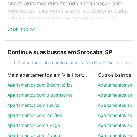
Nós te ajudamos durante toda a negociação para
você realizar uma compra segura e descomplicada.
Seja em um bairro mais residencial ou perto do
trabalho e do metrô, aqui você vai encontrar a
Exibir mais
oferta ideal de Apartamentos com 3 banheiros à
venda em Vila Hortência, Sorocaba, SP para
conquistar seu sonho. Agende uma visita presencial
Continue suas buscas em Sorocaba, SP
ou por videochamada, é grátis, sem compromisso e
você ainda conta com mais de 46 mil corretores e
Loft
Apartamentos em Sorocaba
Vila Hortência
Tipo pad
imobiliárias te ajudando na compra, venda ou troca
Mais apartamentos em Vila Hortência
Outros bairros 
de imóveis.
Apartamentos com 2 dormitórios
Apartamentos em C
Como escolher um imóvel?
Apartamentos com 3 dormitórios
Apartamentos em Vi
Use barra de busca no topo para pesquisar por
Apartamentos com 1 suíte
Apartamentos em J
ruas, bairros e até condomínios favoritos. Você
Apartamentos com 2 suítes
Apartamentos em J
também pode usar os filtros como quantidade de
quartos, suítes, com ou sem vaga de garagem para
Apartamentos com 1 vaga
Apartamentos em Vi
combinar perfeitamente com o preço, metragem e
Apartamentos com 2 vagas
Apartamentos em J