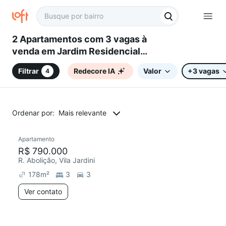
2 Apartamentos com 3 vagas à
venda em Jardim Residencial
Villa Amato, Sorocaba, SP
Filtrar
Redecore IA
Valor
+3 vagas
4
Ordenar por:
Mais relevante
Apartamento
Redecorar
R$ 790.000
R. Abolição, Vila Jardini
178
m²
3
3
Ver contato