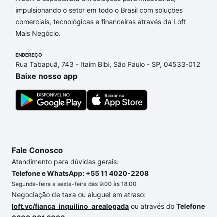
SP?
impulsionando o setor em todo o Brasil com soluções
comerciais, tecnológicas e financeiras através da Loft
Aqui na Loft temos a oferta ideal para você, com
Mais Negócio.
Apartamentos com 3 vagas à venda em Jardim
Residencial Villa Amato, Sorocaba, SP que custam a
ENDEREÇO
partir de R$ 0 e com nossas opções de
Rua Tabapuã, 743 - Itaim Bibi, São Paulo - SP, 04533-012
financiamento imobiliário as parcelas podem se
Baixe nosso app
adequar ao seu orçamento. Se ainda tem alguma
dúvida dos custos envolvidos no processo de
compra, veja em nosso portal
quanto custa comprar
um apartamento
e conte com a gente para comprar
o imóvel dos seus sonhos com segurança e
conforto. Loft, com você até as chaves.
Fale Conosco
Atendimento para dúvidas gerais:
Telefone e WhatsApp: +55 11 4020-2208
Segunda-feira a sexta-feira das 9:00 às 18:00
Negociação de taxa ou aluguel em atraso:
loft.vc/fianca_inquilino_arealogada
ou através do
Telefone