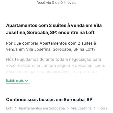
Você viu 0 de 0 imóveis
Apartamentos com 2 suites à venda em Vila
Josefina, Sorocaba, SP: encontre na Loft
Por que comprar Apartamentos com 2 suites à
venda em Vila Josefina, Sorocaba, SP na Loft?
Nós te ajudamos durante toda a negociação para
você realizar uma compra segura e descomplicada.
Seja em um bairro mais residencial ou perto do
trabalho e do metrô, aqui você vai encontrar a
Exibir mais
oferta ideal de Apartamentos com 2 suites à venda
em Vila Josefina, Sorocaba, SP para conquistar seu
sonho. Agende uma visita presencial ou por
Continue suas buscas em Sorocaba, SP
videochamada, é grátis, sem compromisso e você
ainda conta com mais de 46 mil corretores e
Loft
Apartamentos em Sorocaba
Vila Josefina
Tipo padr