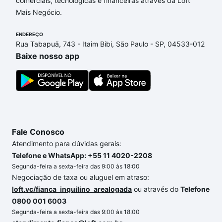
comerciais, tecnológicas e financeiras através da Loft
Josefina, Sorocaba, SP que custam a partir de R$ 0
Mais Negócio.
e com nossas opções de financiamento imobiliário
as parcelas podem se adequar ao seu orçamento.
ENDEREÇO
Se ainda tem alguma dúvida dos custos envolvidos
Rua Tabapuã, 743 - Itaim Bibi, São Paulo - SP, 04533-012
no processo de compra, veja em nosso portal
Baixe nosso app
quanto custa comprar um apartamento
e conte com
a gente para comprar o imóvel dos seus sonhos
com segurança e conforto. Loft, com você até as
chaves.
Fale Conosco
Atendimento para dúvidas gerais:
Telefone e WhatsApp: +55 11 4020-2208
Segunda-feira a sexta-feira das 9:00 às 18:00
Negociação de taxa ou aluguel em atraso:
loft.vc/fianca_inquilino_arealogada
ou através do
Telefone
0800 001 6003
Segunda-feira a sexta-feira das 9:00 às 18:00