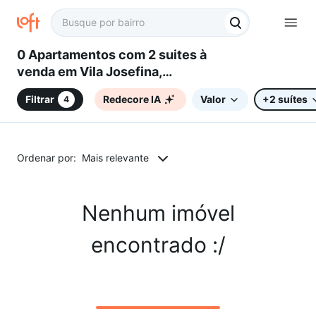
0 Apartamentos com 2 suites à
venda em Vila Josefina,
Sorocaba, SP
Filtrar
Redecore IA
Valor
+2 suítes
4
Ordenar por:
Mais relevante
Nenhum imóvel
encontrado :/