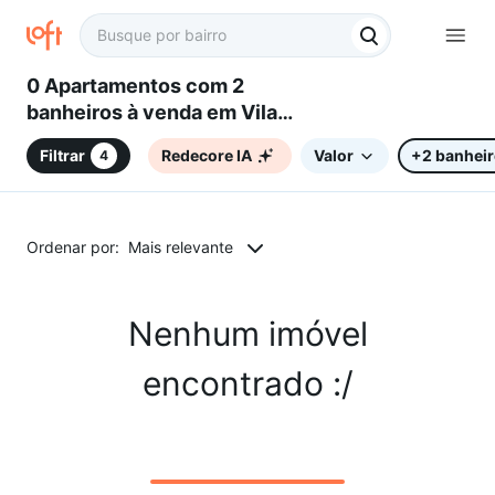
0 Apartamentos com 2
banheiros à venda em Vila
Netinho, Sorocaba, SP
Filtrar
Redecore IA
Valor
+2 banhei
4
Ordenar por:
Mais relevante
Nenhum imóvel
encontrado :/