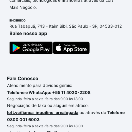
comerciais, tecnológicas e financeiras através da Loft
Netinho, Sorocaba, SP que custam a partir de R$ 0
Mais Negócio.
e com nossas opções de financiamento imobiliário
as parcelas podem se adequar ao seu orçamento.
ENDEREÇO
Se ainda tem alguma dúvida dos custos envolvidos
Rua Tabapuã, 743 - Itaim Bibi, São Paulo - SP, 04533-012
no processo de compra, veja em nosso portal
Baixe nosso app
quanto custa comprar um apartamento
e conte com
a gente para comprar o imóvel dos seus sonhos
com segurança e conforto. Loft, com você até as
chaves.
Fale Conosco
Atendimento para dúvidas gerais:
Telefone e WhatsApp: +55 11 4020-2208
Segunda-feira a sexta-feira das 9:00 às 18:00
Negociação de taxa ou aluguel em atraso:
loft.vc/fianca_inquilino_arealogada
ou através do
Telefone
0800 001 6003
Segunda-feira a sexta-feira das 9:00 às 18:00