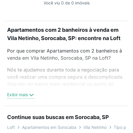
Você viu 0 de 0 imóveis
Apartamentos com 2 banheiros à venda em
Vila Netinho, Sorocaba, SP: encontre na Loft
Por que comprar Apartamentos com 2 banheiros à
venda em Vila Netinho, Sorocaba, SP na Loft?
Nós te ajudamos durante toda a negociação para
você realizar uma compra segura e descomplicada.
Seja em um bairro mais residencial ou perto do
trabalho e do metrô, aqui você vai encontrar a
Exibir mais
oferta ideal de Apartamentos com 2 banheiros à
venda em Vila Netinho, Sorocaba, SP para
conquistar seu sonho. Agende uma visita presencial
Continue suas buscas em Sorocaba, SP
ou por videochamada, é grátis, sem compromisso e
você ainda conta com mais de 46 mil corretores e
Loft
Apartamentos em Sorocaba
Vila Netinho
Tipo padr