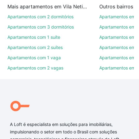
imobiliárias te ajudando na compra, venda ou troca
Mais apartamentos em Vila Netinho
Outros bairros 
de imóveis.
Apartamentos com 2 dormitórios
Apartamentos em C
Como escolher um imóvel?
Apartamentos com 3 dormitórios
Apartamentos em Vi
Use barra de busca no topo para pesquisar por
Apartamentos com 1 suíte
Apartamentos em J
ruas, bairros e até condomínios favoritos. Você
Apartamentos com 2 suítes
Apartamentos em J
também pode usar os filtros como quantidade de
quartos, suítes, com ou sem vaga de garagem para
Apartamentos com 1 vaga
Apartamentos em Vi
combinar perfeitamente com o preço, metragem e
Apartamentos com 2 vagas
Apartamentos em J
comodidades, como piscina, academia, salão de
festas ou área verde e encontrar Apartamentos com
2 banheiros à venda em Vila Netinho, Sorocaba, SP
ideal para você na Loft.
Qual o preço de Apartamentos com 2 banheiros à
venda em Vila Netinho, Sorocaba, SP?
A Loft é especialista em soluções para imobiliárias,
Aqui na Loft temos a oferta ideal para você, com
impulsionando o setor em todo o Brasil com soluções
Apartamentos com 2 banheiros à venda em Vila