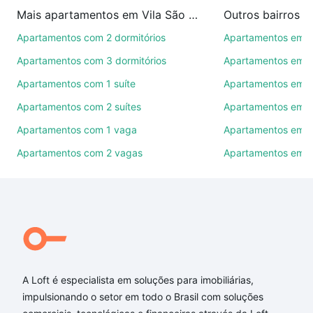
imobiliárias te ajudando na compra, venda ou troca
Mais apartamentos em Vila São Jorge
Outros bairros 
de imóveis.
Apartamentos com 2 dormitórios
Apartamentos em C
Como escolher um imóvel?
Apartamentos com 3 dormitórios
Apartamentos em Vi
Use barra de busca no topo para pesquisar por
Apartamentos com 1 suíte
Apartamentos em J
ruas, bairros e até condomínios favoritos. Você
Apartamentos com 2 suítes
Apartamentos em J
também pode usar os filtros como quantidade de
quartos, suítes, com ou sem vaga de garagem para
Apartamentos com 1 vaga
Apartamentos em Vi
combinar perfeitamente com o preço, metragem e
Apartamentos com 2 vagas
Apartamentos em J
comodidades, como piscina, academia, salão de
festas ou área verde e encontrar Apartamentos com
3 quartos à venda em Vila São Jorge, Sorocaba, SP
ideal para você na Loft.
Qual o preço de Apartamentos com 3 quartos à
venda em Vila São Jorge, Sorocaba, SP?
A Loft é especialista em soluções para imobiliárias,
Aqui na Loft temos a oferta ideal para você, com
impulsionando o setor em todo o Brasil com soluções
Apartamentos com 3 quartos à venda em Vila São