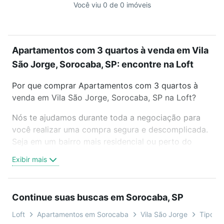
Você viu 0 de 0 imóveis
Apartamentos com 3 quartos à venda em Vila
São Jorge, Sorocaba, SP: encontre na Loft
Por que comprar Apartamentos com 3 quartos à
venda em Vila São Jorge, Sorocaba, SP na Loft?
Nós te ajudamos durante toda a negociação para
você realizar uma compra segura e descomplicada.
Seja em um bairro mais residencial ou perto do
trabalho e do metrô, aqui você vai encontrar a
Exibir mais
oferta ideal de Apartamentos com 3 quartos à
venda em Vila São Jorge, Sorocaba, SP para
conquistar seu sonho. Agende uma visita presencial
Continue suas buscas em Sorocaba, SP
ou por videochamada, é grátis, sem compromisso e
você ainda conta com mais de 46 mil corretores e
Loft
Apartamentos em Sorocaba
Vila São Jorge
Tipo pa