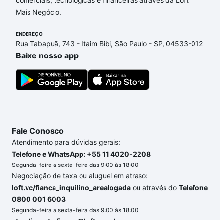
comerciais, tecnológicas e financeiras através da Loft
Jorge, Sorocaba, SP que custam a partir de R$ 0 e
Mais Negócio.
com nossas opções de financiamento imobiliário as
parcelas podem se adequar ao seu orçamento. Se
ENDEREÇO
ainda tem alguma dúvida dos custos envolvidos no
Rua Tabapuã, 743 - Itaim Bibi, São Paulo - SP, 04533-012
processo de compra, veja em nosso portal
quanto
Baixe nosso app
custa comprar um apartamento
e conte com a
gente para comprar o imóvel dos seus sonhos com
segurança e conforto. Loft, com você até as
chaves.
Fale Conosco
Atendimento para dúvidas gerais:
Telefone e WhatsApp: +55 11 4020-2208
Segunda-feira a sexta-feira das 9:00 às 18:00
Negociação de taxa ou aluguel em atraso:
loft.vc/fianca_inquilino_arealogada
ou através do
Telefone
0800 001 6003
Segunda-feira a sexta-feira das 9:00 às 18:00