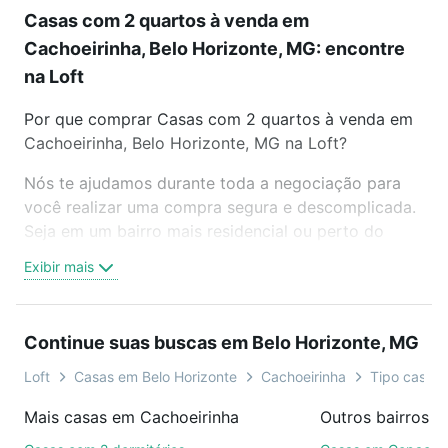
Casas com 2 quartos à venda em
Cachoeirinha, Belo Horizonte, MG: encontre
na Loft
Por que comprar Casas com 2 quartos à venda em
Cachoeirinha, Belo Horizonte, MG na Loft?
Nós te ajudamos durante toda a negociação para
você realizar uma compra segura e descomplicada.
Seja em um bairro mais residencial ou perto do
trabalho e do metrô, aqui você vai encontrar a
Exibir mais
oferta ideal de Casas com 2 quartos à venda em
Cachoeirinha, Belo Horizonte, MG para conquistar
seu sonho. Agende uma visita presencial ou por
Continue suas buscas em Belo Horizonte, MG
videochamada, é grátis, sem compromisso e você
ainda conta com mais de 46 mil corretores e
Loft
Casas em Belo Horizonte
Cachoeirinha
Tipo casa 
imobiliárias te ajudando na compra, venda ou troca
Mais casas em Cachoeirinha
de imóveis.