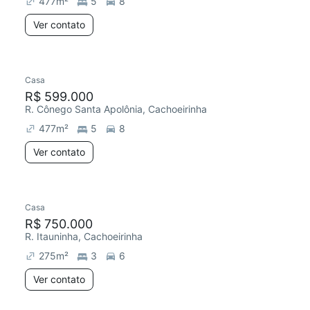
477
m²
5
8
Ver contato
Casa
R$ 599.000
R. Cônego Santa Apolônia, Cachoeirinha
477
m²
5
8
Ver contato
Casa
R$ 750.000
R. Itauninha, Cachoeirinha
275
m²
3
6
Ver contato
2 anúncios