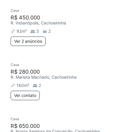
Casa
Redecorar
Chegou este mês
R$ 450.000
R. Indianópolis, Cachoeirinha
92
m²
3
2
Ver 2 anúncios
Casa
Chegou este mês
R$ 280.000
R. Marieta Machado, Cachoeirinha
160
m²
2
Ver contato
Casa
R$ 650.000
R. Nossa Senhora da Conceição, Cachoeirinha