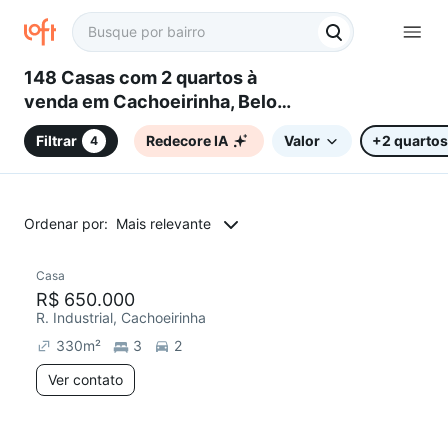
148 Casas com 2 quartos à
venda em Cachoeirinha, Belo
Horizonte, MG
Filtrar
Redecore IA
Valor
+2 quartos
4
Ordenar por:
Mais relevante
Casa
R$ 650.000
R. Industrial, Cachoeirinha
330
m²
3
2
Ver contato