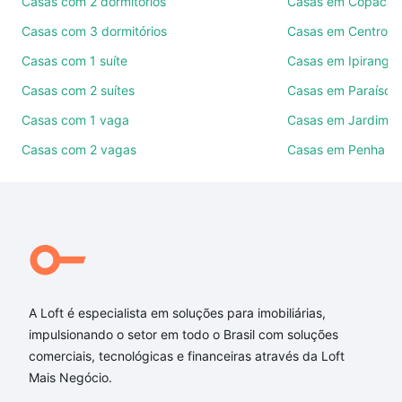
Casas com 2 dormitórios
Casas em Copacab
Como escolher um imóvel?
Casas com 3 dormitórios
Casas em Centro
Use barra de busca no topo para pesquisar por
Casas com 1 suíte
Casas em Ipiranga
ruas, bairros e até condomínios favoritos. Você
Casas com 2 suítes
Casas em Paraíso
também pode usar os filtros como quantidade de
quartos, suítes, com ou sem vaga de garagem para
Casas com 1 vaga
Casas em Jardim A
combinar perfeitamente com o preço, metragem e
Casas com 2 vagas
Casas em Penha
comodidades, como piscina, academia, salão de
festas ou área verde e encontrar Casas com 2
quartos à venda em Cachoeirinha, Belo Horizonte,
MG ideal para você na Loft.
Qual o preço de Casas com 2 quartos à venda em
Cachoeirinha, Belo Horizonte, MG?
A Loft é especialista em soluções para imobiliárias,
Aqui na Loft temos a oferta ideal para você, com
impulsionando o setor em todo o Brasil com soluções
Casas com 2 quartos à venda em Cachoeirinha,
comerciais, tecnológicas e financeiras através da Loft
Belo Horizonte, MG que custam a partir de R$ 0 e
Mais Negócio.
com nossas opções de financiamento imobiliário as
parcelas podem se adequar ao seu orçamento. Se