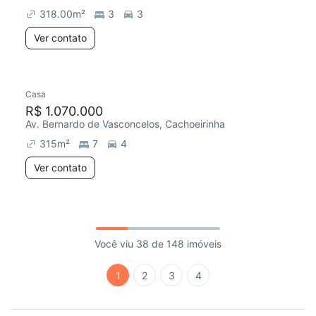
318.00
m²
3
3
Ver contato
Casa
R$ 1.070.000
Av. Bernardo de Vasconcelos, Cachoeirinha
315
m²
7
4
Ver contato
Você viu 38 de 148 imóveis
1
2
3
4