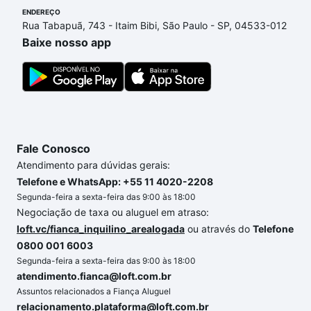
ENDEREÇO
ainda tem alguma dúvida dos custos envolvidos no
Rua Tabapuã, 743 - Itaim Bibi, São Paulo - SP, 04533-012
processo de compra, veja em nosso portal
quanto
Baixe nosso app
custa comprar um apartamento
e conte com a
gente para comprar o imóvel dos seus sonhos com
segurança e conforto. Loft, com você até as
chaves.
Fale Conosco
Atendimento para dúvidas gerais:
Telefone e WhatsApp: +55 11 4020-2208
Segunda-feira a sexta-feira das 9:00 às 18:00
Negociação de taxa ou aluguel em atraso:
loft.vc/fianca_inquilino_arealogada
ou através do
Telefone
0800 001 6003
Segunda-feira a sexta-feira das 9:00 às 18:00
atendimento.fianca@loft.com.br
Assuntos relacionados a Fiança Aluguel
relacionamento.plataforma@loft.com.br