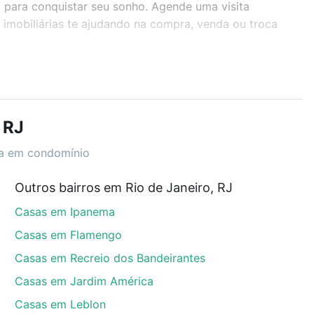
J para conquistar seu sonho. Agende uma visita
imobiliárias te ajudando na compra, venda ou troca
r os filtros como quantidade de quartos, suítes, com
demia, salão de festas ou área verde e encontrar
 RJ
sa em condomínio
Outros bairros em Rio de Janeiro, RJ
 RJ que custam a partir de R$ 0 e com nossas opções
Casas em Ipanema
custos envolvidos no processo de compra, veja em
s com segurança e conforto. Loft, com você até as
Casas em Flamengo
Casas em Recreio dos Bandeirantes
Casas em Jardim América
Casas em Leblon