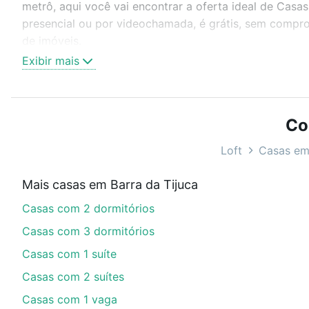
metrô, aqui você vai encontrar a oferta ideal de Casa
presencial ou por videochamada, é grátis, sem compro
de imóveis.
Exibir mais
Como escolher um imóvel?
Use barra de busca no topo para pesquisar por ruas, 
ou sem vaga de garagem para combinar perfeitamente 
Co
Casas com 1 vaga à venda em Barra da Tijuca, Rio de J
Loft
Casas em
Qual o preço de Casas com 1 vaga à venda em Bar
Mais casas em Barra da Tijuca
Aqui na Loft temos a oferta ideal para você, com Cas
Casas com 2 dormitórios
de financiamento imobiliário as parcelas podem se a
nosso portal
quanto custa comprar um apartamento
e
Casas com 3 dormitórios
chaves.
Casas com 1 suíte
Casas com 2 suítes
Casas com 1 vaga