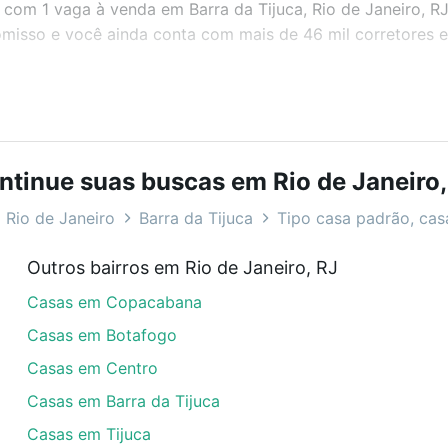
s com 1 vaga à venda em Barra da Tijuca, Rio de Janeiro, R
misso e você ainda conta com mais de 46 mil corretores e 
bairros e até condomínios favoritos. Você também pode usa
com o preço, metragem e comodidades, como piscina, aca
ntinue suas buscas em Rio de Janeiro,
aneiro, RJ ideal para você na Loft.
 Rio de Janeiro
Barra da Tijuca
Tipo casa padrão, ca
ra da Tijuca, Rio de Janeiro, RJ?
Outros bairros em Rio de Janeiro, RJ
as com 1 vaga à venda em Barra da Tijuca, Rio de Janeiro,
Casas em Copacabana
dequar ao seu orçamento. Se ainda tem alguma dúvida dos 
 conte com a gente para comprar o imóvel dos seus sonho
Casas em Botafogo
Casas em Centro
Casas em Barra da Tijuca
Casas em Tijuca