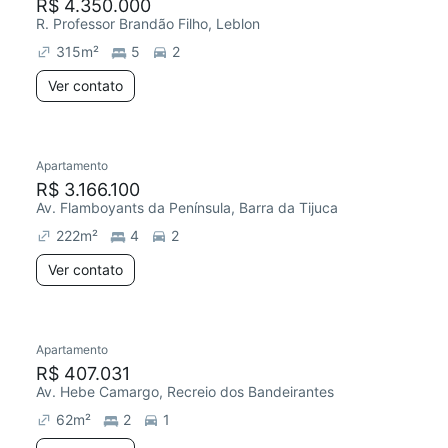
R$ 4.350.000
R. Professor Brandão Filho, Leblon
315
m²
5
2
Ver contato
Apartamento
R$ 3.166.100
Av. Flamboyants da Península, Barra da Tijuca
222
m²
4
2
Ver contato
Apartamento
R$ 407.031
Av. Hebe Camargo, Recreio dos Bandeirantes
62
m²
2
1