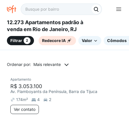
12.273 Apartamentos padrão à
venda em Rio de Janeiro, RJ
Filtrar
Redecore IA
Valor
Cômodos
2
Ordenar por:
Mais relevante
Apartamento
R$ 3.053.100
Av. Flamboyants da Península, Barra da Tijuca
174
m²
4
2
Ver contato