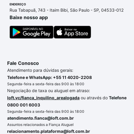
ENDEREÇO
comprar um apartamento
e conte com a gente para
Rua Tabapuã, 743 - Itaim Bibi, São Paulo - SP, 04533-012
comprar o imóvel dos seus sonhos com segurança e
Baixe nosso app
conforto. Loft, com você até as chaves.
Fale Conosco
Atendimento para dúvidas gerais:
Telefone e WhatsApp: +55 11 4020-2208
Segunda-feira a sexta-feira das 9:00 às 18:00
Negociação de taxa ou aluguel em atraso:
loft.vc/fianca_inquilino_arealogada
ou através do
Telefone
0800 001 6003
Segunda-feira a sexta-feira das 9:00 às 18:00
atendimento.fianca@loft.com.br
Assuntos relacionados a Fiança Aluguel
relacionamento.plataforma@loft.com.br