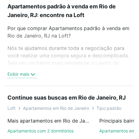
Apartamentos padrão à venda em Rio de
Janeiro, RJ: encontre na Loft
Por que comprar Apartamentos padrão à venda em
Rio de Janeiro, RJ na Loft?
Nós te ajudamos durante toda a negociação para
você realizar uma compra segura e descomplicada.
Seja em um bairro mais residencial ou perto do
trabalho e do metrô, aqui você vai encontrar a
Exibir mais
oferta ideal de Apartamentos padrão à venda em
Rio de Janeiro, RJ para conquistar seu sonho.
Agende uma visita presencial ou por videochamada,
Continue suas buscas em Rio de Janeiro, RJ
é grátis, sem compromisso e você ainda conta com
mais de 46 mil corretores e imobiliárias te ajudando
Loft
Apartamentos em Rio de Janeiro
Tipo padrão
na compra, venda ou troca de imóveis.
Mais apartamentos em Rio de Janeiro, RJ
Como escolher um imóvel?
Apartamentos com 2 dormitórios
Apartamentos em 