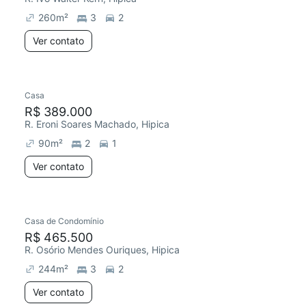
260
m²
3
2
Ver contato
Casa
Redecorar
R$ 389.000
R. Eroni Soares Machado, Hipica
90
m²
2
1
Ver contato
Casa de Condomínio
Redecorar
R$ 465.500
R. Osório Mendes Ouriques, Hipica
244
m²
3
2
Ver contato