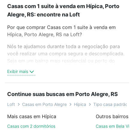
Casas com 1 suite à venda em Hípica, Porto
Alegre, RS: encontre na Loft
Por que comprar Casas com 1 suite à venda em
Hípica, Porto Alegre, RS na Loft?
Nós te ajudamos durante toda a negociação para
você realizar uma compra segura e descomplicada.
Seja em um bairro mais residencial ou perto do
trabalho e do metrô, aqui você vai encontrar a
Exibir mais
oferta ideal de Casas com 1 suite à venda em
Hípica, Porto Alegre, RS para conquistar seu sonho.
Agende uma visita presencial ou por videochamada,
Continue suas buscas em Porto Alegre, RS
é grátis, sem compromisso e você ainda conta com
mais de 46 mil corretores e imobiliárias te ajudando
Loft
Casas em Porto Alegre
Hípica
Tipo casa padrão, c
na compra, venda ou troca de imóveis.
Mais casas em Hípica
Como escolher um imóvel?
Casas com 2 dormitórios
Casas em Bela Vist