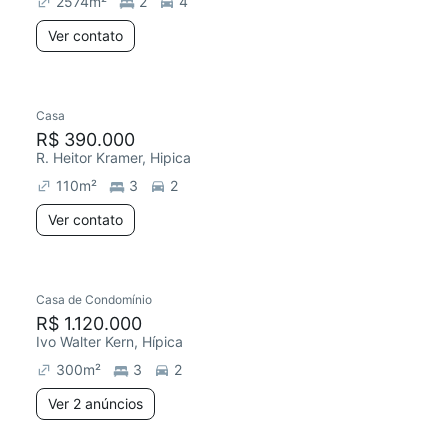
2574
m²
2
4
Ver contato
Casa
R$ 390.000
R. Heitor Kramer, Hipica
110
m²
3
2
Ver contato
2 anúncios
Casa de Condomínio
Redecorar
Chegou este mês
R$ 1.120.000
Ivo Walter Kern, Hípica
300
m²
3
2
Ver 2 anúncios