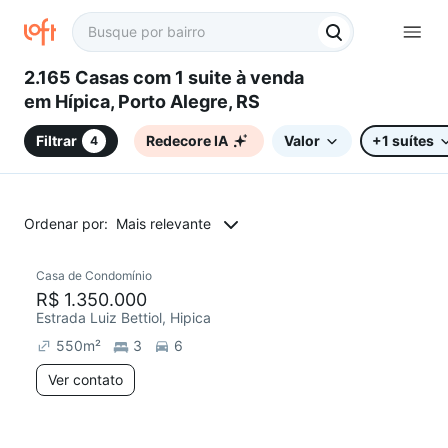
2.165 Casas com 1 suite à venda
em Hípica, Porto Alegre, RS
Filtrar
Redecore IA
Valor
+1 suítes
4
Ordenar por:
Mais relevante
Casa de Condomínio
R$ 1.350.000
Estrada Luiz Bettiol, Hipica
550
m²
3
6
Ver contato