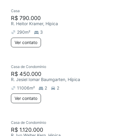
Casa
R$ 790.000
R. Heitor Kramer, Hipica
290
m²
3
Ver contato
Casa de Condomínio
Redecorar
Chegou este mês
R$ 450.000
R. Jesiel Iomar Baumgarten, Hípica
11006
m²
2
2
Ver contato
Casa de Condomínio
R$ 1.120.000
R. Ivo Walter Kern, Hipica