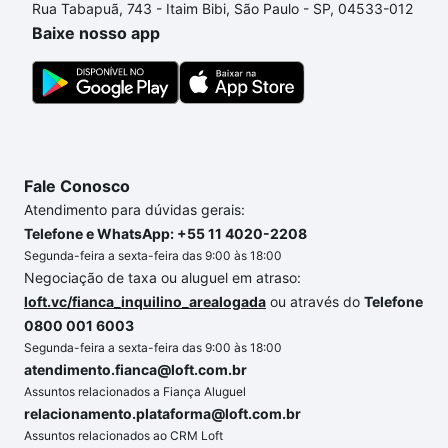
Rua Tabapuã, 743 - Itaim Bibi, São Paulo - SP, 04533-012
comprar um apartamento
e conte com a gente para
Baixe nosso app
comprar o imóvel dos seus sonhos com segurança e
conforto. Loft, com você até as chaves.
Fale Conosco
Atendimento para dúvidas gerais:
Telefone e WhatsApp: +55 11 4020-2208
Segunda-feira a sexta-feira das 9:00 às 18:00
Negociação de taxa ou aluguel em atraso:
loft.vc/fianca_inquilino_arealogada
ou através do
Telefone
0800 001 6003
Segunda-feira a sexta-feira das 9:00 às 18:00
atendimento.fianca@loft.com.br
Assuntos relacionados a Fiança Aluguel
relacionamento.plataforma@loft.com.br
Assuntos relacionados ao CRM Loft