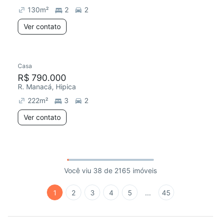
130
m²
2
2
Ver contato
Casa
R$ 790.000
R. Manacá, Hipica
222
m²
3
2
Ver contato
Você viu 38 de 2165 imóveis
1
2
3
4
5
...
45