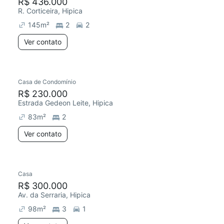
R$ 436.000
R. Corticeira, Hipica
145
m²
2
2
Ver contato
Casa de Condomínio
R$ 230.000
Estrada Gedeon Leite, Hipica
83
m²
2
Ver contato
Casa
R$ 300.000
Av. da Serraria, Hipica
98
m²
3
1