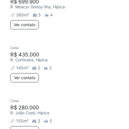
R$ 699.900
R. Moacyr Godoy Ilha, Hipica
360
m²
5
4
Ver contato
Casa
R$ 435.000
R. Corticeira, Hípica
145
m²
2
2
Ver contato
Casa
R$ 280.000
R. João Costi, Hipica
155
m²
3
5