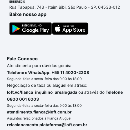
ENDEREÇO
compra, veja em nosso portal
quanto custa comprar
Rua Tabapuã, 743 - Itaim Bibi, São Paulo - SP, 04533-012
um apartamento
e conte com a gente para comprar
Baixe nosso app
o imóvel dos seus sonhos com segurança e
conforto. Loft, com você até as chaves.
Fale Conosco
Atendimento para dúvidas gerais:
Telefone e WhatsApp: +55 11 4020-2208
Segunda-feira a sexta-feira das 9:00 às 18:00
Negociação de taxa ou aluguel em atraso:
loft.vc/fianca_inquilino_arealogada
ou através do
Telefone
0800 001 6003
Segunda-feira a sexta-feira das 9:00 às 18:00
atendimento.fianca@loft.com.br
Assuntos relacionados a Fiança Aluguel
relacionamento.plataforma@loft.com.br