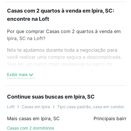
Casas com 2 quartos à venda em Ipira, SC:
encontre na Loft
Por que comprar Casas com 2 quartos à venda em
Ipira, SC na Loft?
Nós te ajudamos durante toda a negociação para
você realizar uma compra segura e descomplicada.
Seja em um bairro mais residencial ou perto do
trabalho e do metrô, aqui você vai encontrar a
Exibir mais
oferta ideal de Casas com 2 quartos à venda em
Ipira, SC para conquistar seu sonho. Agende uma
visita presencial ou por videochamada, é grátis, sem
Continue suas buscas em Ipira, SC
compromisso e você ainda conta com mais de 46
mil corretores e imobiliárias te ajudando na compra,
Loft
Casas em Ipira
Tipo casa padrão, casa em condomíni
venda ou troca de imóveis.
Mais casas em Ipira, SC
Principais bairro
Como escolher um imóvel?
Casas com 2 dormitórios