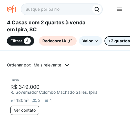
4 Casas com 2 quartos à venda
em Ipira, SC
Filtrar
Redecore IA
Valor
+2 quartos
3
Ordenar por:
Mais relevante
Casa
Chegou este mês
R$ 349.000
R. Governador Colombo Machado Salles, Ipira
180
m²
3
1
Ver contato