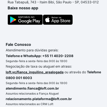
Rua Tabapuã, 743 - Itaim Bibi, São Paulo - SP, 04533-012
um apartamento
e conte com a gente para comprar
Baixe nosso app
o imóvel dos seus sonhos com segurança e
conforto. Loft, com você até as chaves.
Fale Conosco
Atendimento para dúvidas gerais:
Telefone e WhatsApp: +55 11 4020-2208
Segunda-feira a sexta-feira das 9:00 às 18:00
Negociação de taxa ou aluguel em atraso:
loft.vc/fianca_inquilino_arealogada
ou através do
Telefone
0800 001 6003
Segunda-feira a sexta-feira das 9:00 às 18:00
atendimento.fianca@loft.com.br
Assuntos relacionados a Fiança Aluguel
relacionamento.plataforma@loft.com.br
Assuntos relacionados ao CRM Loft