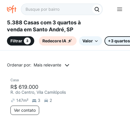
5.388 Casas com 3 quartos à
venda em Santo André, SP
Filtrar
Redecore IA
Valor
+3 quartos
3
Ordenar por:
Mais relevante
Casa
Redecorar
Chegou este mês
R$ 619.000
R. do Centro, Vila Camilópolis
147
m²
3
2
Ver contato