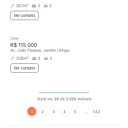
267
m²
3
3
Ver contato
Casa
R$ 115.000
Av. João Pessoa, Jardim Utinga
326
m²
3
3
Ver contato
Você viu 38 de 5388 imóveis
1
2
3
4
5
...
142