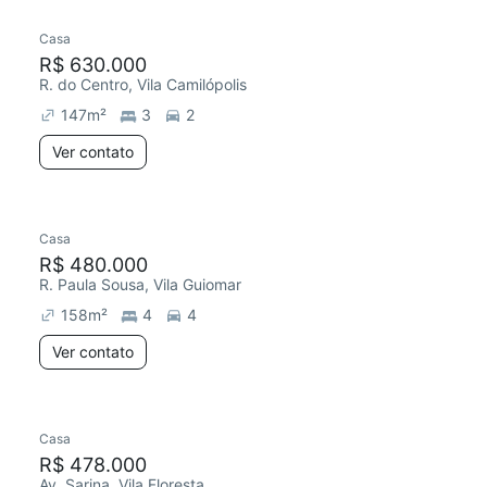
Casa
Redecorar
Chegou este mês
R$ 630.000
R. do Centro, Vila Camilópolis
147
m²
3
2
Ver contato
Casa
Redecorar
R$ 480.000
R. Paula Sousa, Vila Guiomar
158
m²
4
4
Ver contato
Casa
Redecorar
Chegou este mês
R$ 478.000
Av. Sarina, Vila Floresta