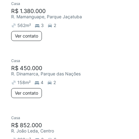
Casa
Redecorar
Chegou este mês
R$ 1.380.000
R. Mamanguape, Parque Jaçatuba
562
m²
3
2
Ver contato
Casa
R$ 450.000
R. Dinamarca, Parque das Nações
158
m²
4
2
Ver contato
Casa
Redecorar
Chegou este mês
R$ 852.000
R. João Leda, Centro