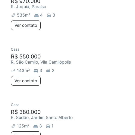
R$ 970.000
R. Juquiá, Paraíso
535
m²
4
3
Ver contato
Casa
R$ 550.000
R. São Camilo, Vila Camilópolis
143
m²
3
2
Ver contato
Casa
R$ 380.000
R. Sudão, Jardim Santo Alberto
125
m²
3
1