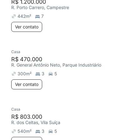
R$ 1.200.000
R. Porto Carrero, Campestre
442
m²
7
Ver contato
Casa
R$ 470.000
R. General Antônio Neto, Parque Industriário
300
m²
3
5
Ver contato
Casa
R$ 803.000
R. dos Celtas, Vila Suíça
540
m²
3
5