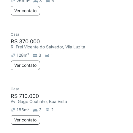
269
m²
3
6
Ver contato
Casa
Redecorar
R$ 370.000
R. Frei Vicente do Salvador, Vila Luzita
128
m²
3
1
Ver contato
Casa
Redecorar
R$ 710.000
Av. Gago Coutinho, Boa Vista
186
m²
3
2
Ver contato