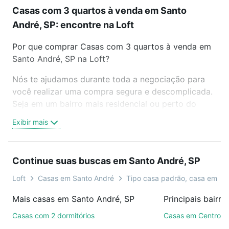
Casas com 3 quartos à venda em Santo
André, SP: encontre na Loft
Por que comprar Casas com 3 quartos à venda em
Santo André, SP na Loft?
Nós te ajudamos durante toda a negociação para
você realizar uma compra segura e descomplicada.
Seja em um bairro mais residencial ou perto do
trabalho e do metrô, aqui você vai encontrar a
Exibir mais
oferta ideal de Casas com 3 quartos à venda em
Santo André, SP para conquistar seu sonho. Agende
uma visita presencial ou por videochamada, é grátis,
Continue suas buscas em Santo André, SP
sem compromisso e você ainda conta com mais de
46 mil corretores e imobiliárias te ajudando na
Loft
Casas em Santo André
Tipo casa padrão, casa em co
compra, venda ou troca de imóveis.
Mais casas em Santo André, SP
Como escolher um imóvel?
Casas com 2 dormitórios
Casas em Centro