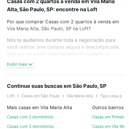
Casas com 2 quartos à venda em Vila Maria
Alta, São Paulo, SP: encontre na Loft
Por que comprar Casas com 2 quartos à venda em
Vila Maria Alta, São Paulo, SP na Loft?
Nós te ajudamos durante toda a negociação para
você realizar uma compra segura e descomplicada.
Seja em um bairro mais residencial ou perto do
trabalho e do metrô, aqui você vai encontrar a
Exibir mais
oferta ideal de Casas com 2 quartos à venda em
Vila Maria Alta, São Paulo, SP para conquistar seu
sonho. Agende uma visita presencial ou por
Continue suas buscas em São Paulo, SP
videochamada, é grátis, sem compromisso e você
ainda conta com mais de 46 mil corretores e
Loft
Casas em São Paulo
Vila Maria Alta
Tipo casa padr
imobiliárias te ajudando na compra, venda ou troca
Mais casas em Vila Maria Alta
Outros bairros e
de imóveis.
Casas com 2 dormitórios
Casas em Pinheiros
Como escolher um imóvel?
Casas com 3 dormitórios
Casas em Vila Mari