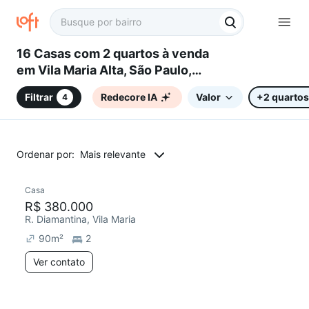
16 Casas com 2 quartos à venda
em Vila Maria Alta, São Paulo,
SP
Filtrar
Redecore IA
Valor
+2 quartos
4
Ordenar por:
Mais relevante
Casa
R$ 380.000
R. Diamantina, Vila Maria
90
m²
2
Ver contato