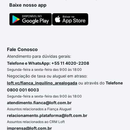
processo de compra, veja em nosso portal
quanto
Baixe nosso app
custa comprar um apartamento
e conte com a
gente para comprar o imóvel dos seus sonhos com
segurança e conforto. Loft, com você até as
chaves.
Fale Conosco
Atendimento para dúvidas gerais:
Telefone e WhatsApp: +55 11 4020-2208
Segunda-feira a sexta-feira das 9:00 às 18:00
Negociação de taxa ou aluguel em atraso:
loft.vc/fianca_inquilino_arealogada
ou através do
Telefone
0800 001 6003
Segunda-feira a sexta-feira das 9:00 às 18:00
atendimento.fianca@loft.com.br
Assuntos relacionados a Fiança Aluguel
relacionamento.plataforma@loft.com.br
Assuntos relacionados ao CRM Loft
imprensa@loft.com.br