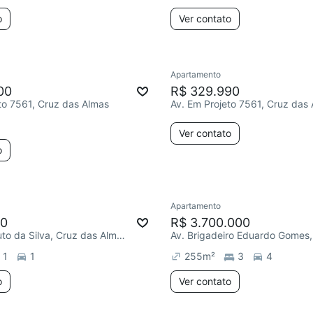
o
Ver contato
Apartamento
00
R$ 329.990
to 7561, Cruz das Almas
Av. Em Projeto 7561, Cruz das
Ver contato
o
Apartamento
00
R$ 3.700.000
R. João Canuto da Silva, Cruz das Almas
1
1
255
m²
3
4
o
Ver contato