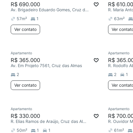
R$ 690.000
R$ 610.0
Av. Brigadeiro Eduardo Gomes, Cruz das Almas
57
m²
1
63
m²
Ver contato
Ver contat
Apartamento
Apartamento
R$ 365.000
R$ 365.0
Av. Em Projeto 7561, Cruz das Almas
R. Rodolfo A
2
2
1
Ver contato
Ver contat
Apartamento
Apartamento
R$ 330.000
R$ 700.0
R. Elias Ramos de Araújo, Cruz das Almas
R. Ouvidor 
50
m²
1
1
61
m²