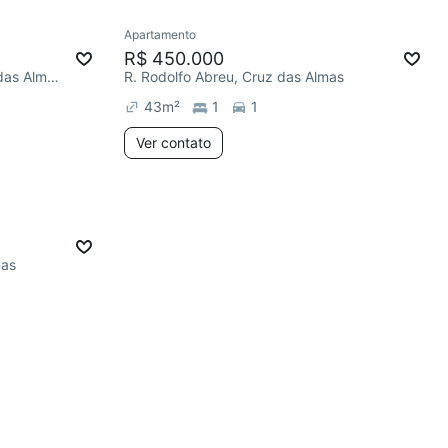
Apartamento
R$ 450.000
R. João Canuto da Silva, Cruz das Almas
R. Rodolfo Abreu, Cruz das Almas
43
m²
1
1
Ver contato
mas