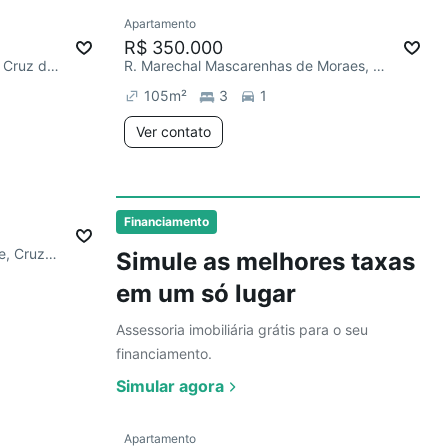
Ver
Apartamento
R$ 350.000
Av. Brigadeiro Eduardo Gomes, Cruz das Almas
R. Marechal Mascarenhas de Moraes, Cruz das Almas
105
m²
3
1
Ver contato
Ver
Financiamento
R. Maria Antonieta Teixeira Leite, Cruz das Almas
Simule as melhores taxas
em um só lugar
Assessoria imobiliária grátis para o seu
financiamento.
Simular agora
Ver
Apartamento