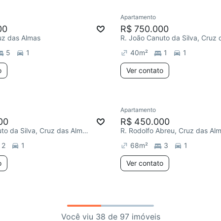
Apartamento
00
R$ 750.000
ruz das Almas
5
1
40
m²
1
1
o
Ver contato
Apartamento
00
R$ 450.000
R. João Canuto da Silva, Cruz das Almas
R. Rodolfo Abreu, Cruz das Al
2
1
68
m²
3
1
o
Ver contato
Você viu 38 de 97 imóveis