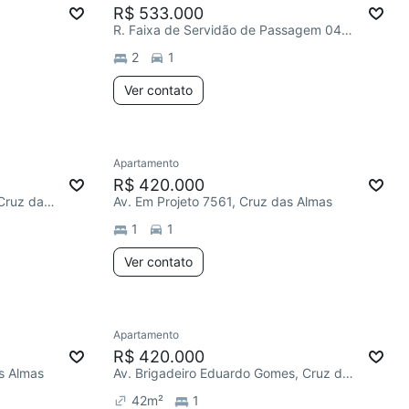
R$ 533.000
R. Faixa de Servidão de Passagem 04, Cruz das Almas
2
1
Ver contato
Apartamento
R$ 420.000
R. Doutor João Cabral Tolêdo, Cruz das Almas
Av. Em Projeto 7561, Cruz das Almas
1
1
Ver contato
Apartamento
R$ 420.000
s Almas
Av. Brigadeiro Eduardo Gomes, Cruz das Almas
42
m²
1