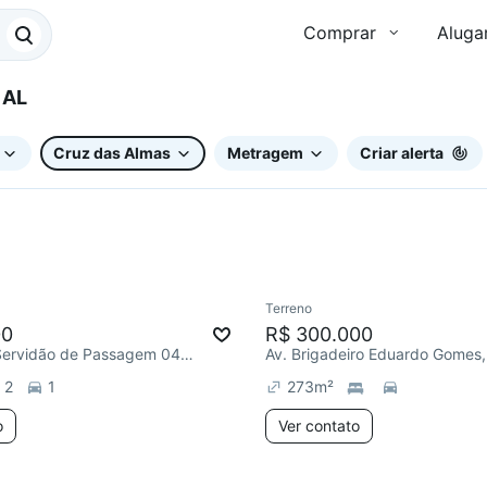
Comprar
Aluga
, AL
Cruz das Almas
Metragem
Criar alerta
Terreno
e mês
00
R$ 300.000
R. Faixa de Servidão de Passagem 04, Cruz das Almas
2
1
273
m²
o
Ver contato