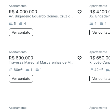
Apartamento
Apartamento
R$ 4.000.000
R$ 4.100.
Av. Brigadeiro Eduardo Gomes, Cruz das Almas
5
4
4
4
Ver contato
Ver contat
Apartamento
Apartamento
Redecorar
Chegou este mês
Redecor
R$ 690.000
R$ 650.0
Travessa Marechal Mascarenhas de Moraes, Cruz das Almas
80
m²
1
1
42
m²
Ver contato
Ver contat
Apartamento
Apartamento