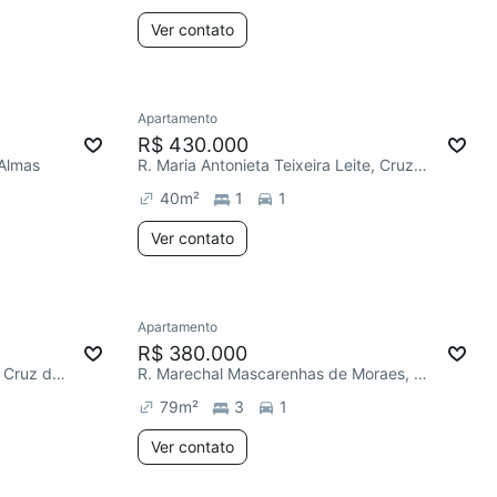
Ver contato
Apartamento
R$ 430.000
 Almas
R. Maria Antonieta Teixeira Leite, Cruz das Almas
40
m²
1
1
Ver contato
Apartamento
R$ 380.000
Av. Brigadeiro Eduardo Gomes, Cruz das Almas
R. Marechal Mascarenhas de Moraes, Cruz das Almas
79
m²
3
1
Ver contato