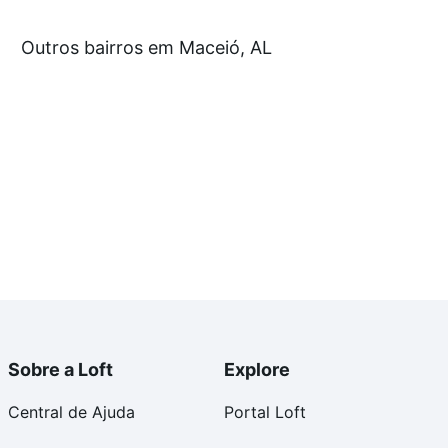
partir de R$ 0 e com nossas opções de financiamento
Outros bairros em Maceió, AL
 no processo de compra, veja em nosso portal
quanto
nforto. Loft, com você até as chaves.
Sobre a Loft
Explore
Central de Ajuda
Portal Loft