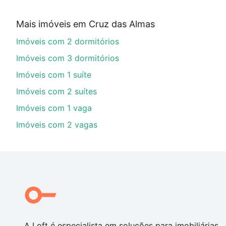
Aqui na Loft temos a oferta ideal para você, com Imó
Mais imóveis em Cruz das Almas
imobiliário as parcelas podem se adequar ao seu orç
Imóveis com 2 dormitórios
custa comprar um apartamento
e conte com a gente p
Imóveis com 3 dormitórios
Imóveis com 1 suíte
Imóveis com 2 suítes
Imóveis com 1 vaga
Imóveis com 2 vagas
A Loft é especialista em soluções para imobiliárias,