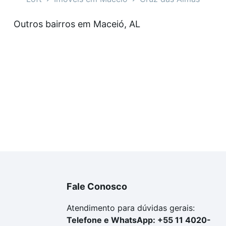
veis à venda em Cruz das Almas, Maceió, AL que custam a 
Outros bairros em Maceió, AL
amento. Se ainda tem alguma dúvida dos custos envolvidos
ara comprar o imóvel dos seus sonhos com segurança e co
Fale Conosco
Atendimento para dúvidas gerais:
Telefone e WhatsApp: +55 11 4020-