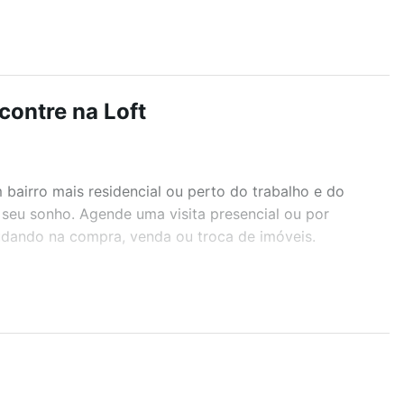
contre na Loft
airro mais residencial ou perto do trabalho e do
 seu sonho. Agende uma visita presencial ou por
judando na compra, venda ou troca de imóveis.
r os filtros como quantidade de quartos, suítes, com
demia, salão de festas ou área verde e encontrar