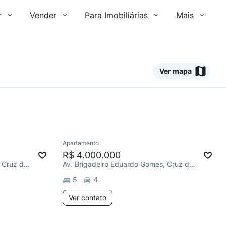
r
Vender
Para Imobiliárias
Mais
Ver mapa
Ver
Apartamento
Redecorar
R$ 4.000.000
Av. Brigadeiro Eduardo Gomes, Cruz das Almas
Av. Brigadeiro Eduardo Gomes, Cruz das Almas
5
4
Ver contato