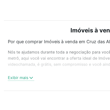
Imóveis à ven
Por que comprar Imóveis à venda em Cruz das Al
Nós te ajudamos durante toda a negociação para você 
metrô, aqui você vai encontrar a oferta ideal de Imóv
videochamada, é grátis, sem compromisso e você ainda
Como escolher um imóvel?
Exibir mais
Use barra de busca no topo para pesquisar por ruas, 
ou sem vaga de garagem para combinar perfeitamente 
Imóveis à venda em Cruz das Almas, Maceió, AL ideal 
Qual o preço de Imóveis à venda em Cruz das Al