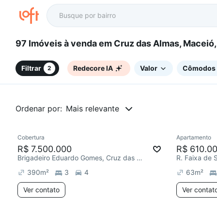
97 Imóveis à venda em Cruz das Almas, Maceió
Filtrar
Redecore IA
Valor
Cômodos
2
Ordenar por:
Mais relevante
Cobertura
Apartamento
Redecorar
Chegou est
R$ 7.500.000
R$ 610.0
Brigadeiro Eduardo Gomes, Cruz das Almas
390
m²
3
4
63
m²
Ver contato
Ver contat