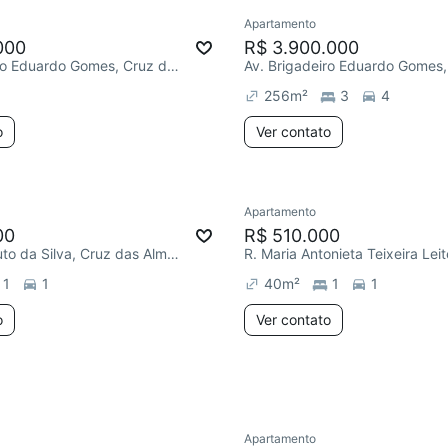
Apartamento
000
R$ 3.900.000
Av. Brigadeiro Eduardo Gomes, Cruz das Almas
256
m²
3
4
o
Ver contato
Apartamento
ar
Chegou este mês
00
R$ 510.000
R. João Canuto da Silva, Cruz das Almas
1
1
40
m²
1
1
o
Ver contato
Apartamento