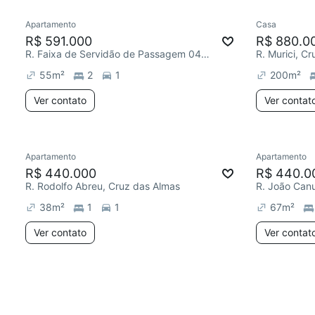
Apartamento
Casa
R$ 591.000
R$ 880.0
R. Faixa de Servidão de Passagem 04, Cruz das Almas
R. Murici, C
55
m²
2
1
200
m²
Ver contato
Ver contat
Apartamento
Apartamento
R$ 440.000
R$ 440.0
R. Rodolfo Abreu, Cruz das Almas
38
m²
1
1
67
m²
Ver contato
Ver contat