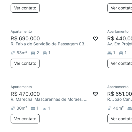
Ver contato
Ver contat
Apartamento
Apartamento
R$ 690.000
R$ 440.0
R. Faixa de Servidão de Passagem 03, Cruz das Almas
Av. Em Proje
63
m²
2
1
1
1
Ver contato
Ver contat
Apartamento
Apartamento
R$ 470.000
R$ 651.0
R. Marechal Mascarenhas de Moraes, Cruz das Almas
30
m²
1
1
40
m²
Ver contato
Ver contat