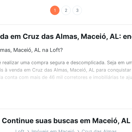
1
2
3
da em Cruz das Almas, Maceió, AL: en
mas, Maceió, AL na Loft?
realizar uma compra segura e descomplicada. Seja em um b
eis à venda em Cruz das Almas, Maceió, AL para conquistar
 conta com mais de 46 mil corretores e imobiliárias te a
bairros e até condomínios favoritos. Você também pode usa
com o preço, metragem e comodidades, como piscina, aca
para você na Loft.
Continue suas buscas em Maceió, AL
mas, Maceió, AL?
Loft
Imóveis em Maceió
Cruz das Almas