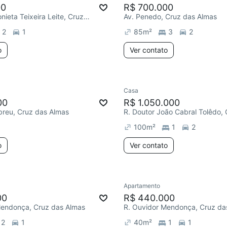
00
R$ 700.000
R. Maria Antonieta Teixeira Leite, Cruz das Almas
Av. Penedo, Cruz das Almas
2
1
85
m²
3
2
o
Ver contato
Casa
00
R$ 1.050.000
breu, Cruz das Almas
100
m²
1
2
o
Ver contato
Apartamento
00
R$ 440.000
Mendonça, Cruz das Almas
R. Ouvidor Mendonça, Cruz da
2
1
40
m²
1
1