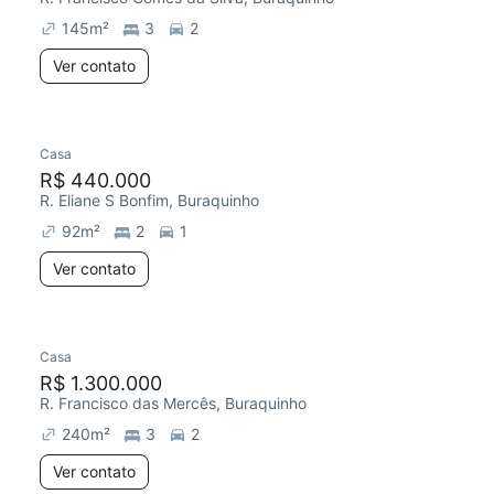
145
m²
3
2
Ver contato
Casa
Chegou este mês
R$ 440.000
R. Eliane S Bonfim, Buraquinho
92
m²
2
1
Ver contato
Casa
Redecorar
Chegou este mês
R$ 1.300.000
R. Francisco das Mercês, Buraquinho
240
m²
3
2
Ver contato