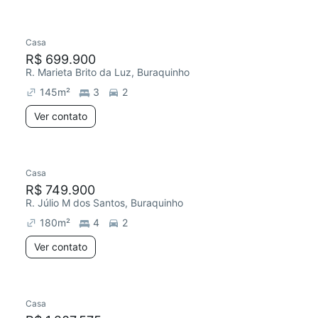
Casa
Chegou este mês
R$ 699.900
R. Marieta Brito da Luz, Buraquinho
145
m²
3
2
Ver contato
Casa
R$ 749.900
R. Júlio M dos Santos, Buraquinho
180
m²
4
2
Ver contato
Casa