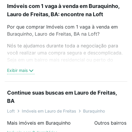
Imóveis com 1 vaga à venda em Buraquinho,
Lauro de Freitas, BA: encontre na Loft
Por que comprar Imóveis com 1 vaga à venda em
Buraquinho, Lauro de Freitas, BA na Loft?
Nós te ajudamos durante toda a negociação para
você realizar uma compra segura e descomplicada.
Seja em um bairro mais residencial ou perto do
trabalho e do metrô, aqui você vai encontrar a
Exibir mais
oferta ideal de Imóveis com 1 vaga à venda em
Buraquinho, Lauro de Freitas, BA para conquistar
seu sonho. Agende uma visita presencial ou por
Continue suas buscas em Lauro de Freitas,
videochamada, é grátis, sem compromisso e você
BA
ainda conta com mais de 46 mil corretores e
imobiliárias te ajudando na compra, venda ou troca
Loft
Imóveis em Lauro de Freitas
Buraquinho
de imóveis.
Mais imóveis em Buraquinho
Como escolher um imóvel?