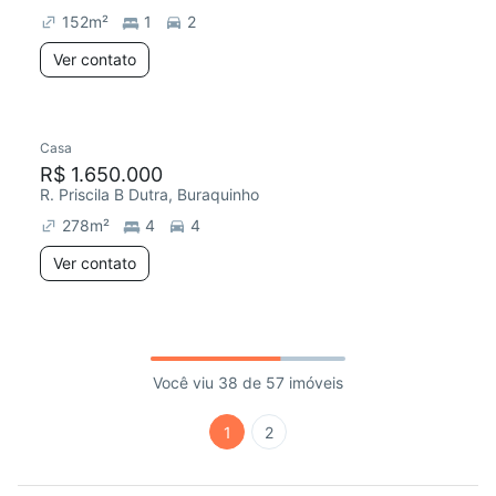
152
m²
1
2
Ver contato
Casa
R$ 1.650.000
R. Priscila B Dutra, Buraquinho
278
m²
4
4
Ver contato
Você viu 38 de 57 imóveis
1
2