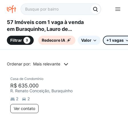
57 Imóveis com 1 vaga à venda
em Buraquinho, Lauro de
Freitas, BA
Filtrar
Redecore IA
Valor
+1 vagas
3
Ordenar por:
Mais relevante
Casa de Condomínio
R$ 635.000
R. Renato Conceição, Buraquinho
2
2
Ver contato