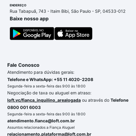
processo de compra, veja em nosso portal
quanto
ENDEREÇO
Rua Tabapuã, 743 - Itaim Bibi, São Paulo - SP, 04533-012
custa comprar um apartamento
e conte com a
Baixe nosso app
gente para comprar o imóvel dos seus sonhos com
segurança e conforto. Loft, com você até as
chaves.
Fale Conosco
Atendimento para dúvidas gerais:
Telefone e WhatsApp: +55 11 4020-2208
Segunda-feira a sexta-feira das 9:00 às 18:00
Negociação de taxa ou aluguel em atraso:
loft.vc/fianca_inquilino_arealogada
ou através do
Telefone
0800 001 6003
Segunda-feira a sexta-feira das 9:00 às 18:00
atendimento.fianca@loft.com.br
Assuntos relacionados a Fiança Aluguel
relacionamento.plataforma@loft.com.br