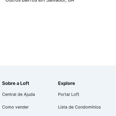
tos envolvidos no processo de compra, veja em nosso
egurança e conforto. Loft, com você até as chaves.
Sobre a Loft
Explore
Central de Ajuda
Portal Loft
Como vender
Lista de Condomínios