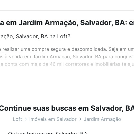
a em Jardim Armação, Salvador, BA: e
ção, Salvador, BA na Loft?
realizar uma compra segura e descomplicada. Seja em um b
eis à venda em Jardim Armação, Salvador, BA para conquist
 conta com mais de 46 mil corretores e imobiliárias te a
bairros e até condomínios favoritos. Você também pode usa
com o preço, metragem e comodidades, como piscina, aca
l para você na Loft.
Continue suas buscas em Salvador, B
ção, Salvador, BA?
Loft
Imóveis em Salvador
Jardim Armação
óveis à venda em Jardim Armação, Salvador, BA que custam
Outros bairros em Salvador, BA