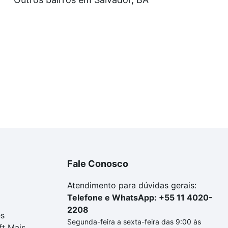
uar ao seu orçamento. Se ainda tem alguma dúvida dos cus
 com a gente para comprar o imóvel dos seus sonhos com s
Fale Conosco
Atendimento para dúvidas gerais:
Telefone e WhatsApp: +55 11 4020-
2208
es
Segunda-feira a sexta-feira das 9:00 às
ft Mais