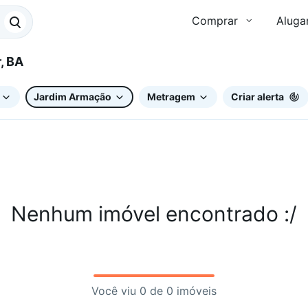
Comprar
Aluga
r, BA
Jardim Armação
Metragem
Criar alerta
Nenhum imóvel encontrado :/
Você viu 0 de 0 imóveis