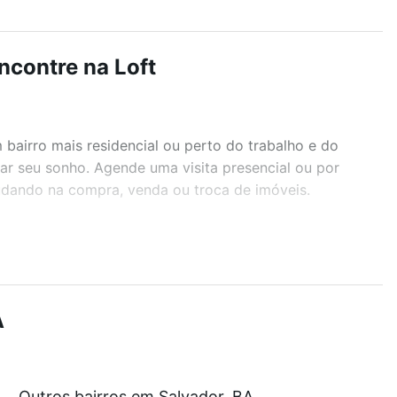
ncontre na Loft
airro mais residencial ou perto do trabalho e do
ar seu sonho. Agende uma visita presencial ou por
judando na compra, venda ou troca de imóveis.
r os filtros como quantidade de quartos, suítes, com
demia, salão de festas ou área verde e encontrar
A
 a partir de R$ 0 e com nossas opções de
Outros bairros em Salvador, BA