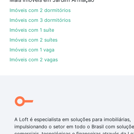
financiamento imobiliário as parcelas podem se adeq
Imóveis com 2 dormitórios
portal
quanto custa comprar um apartamento
e conte
Imóveis com 3 dormitórios
Imóveis com 1 suíte
Imóveis com 2 suítes
Imóveis com 1 vaga
Imóveis com 2 vagas
A Loft é especialista em soluções para imobiliárias,
impulsionando o setor em todo o Brasil com soluçõ
comerciais, tecnológicas e financeiras através da Lo