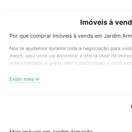
Imóveis à vend
Por que comprar Imóveis à venda em Jardim Arma
Nós te ajudamos durante toda a negociação para você 
metrô, aqui você vai encontrar a oferta ideal de Imóv
videochamada, é grátis, sem compromisso e você ainda
Como escolher um imóvel?
Exibir mais
Use barra de busca no topo para pesquisar por ruas, 
ou sem vaga de garagem para combinar perfeitamente 
Imóveis à venda em Jardim Armação, Salvador, BA idea
Qual o preço de Imóveis à venda em Jardim Arma
Aqui na Loft temos a oferta ideal para você, com Im
Mais imóveis em Jardim Armação