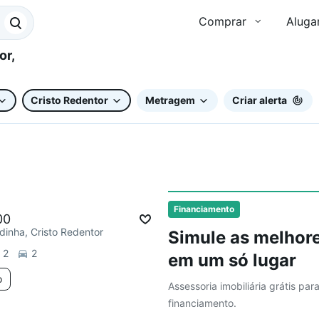
Comprar
Aluga
Cristo Redentor
Metragem
Criar alerta
Financiamento
00
inha, Cristo Redentor
Simule as melhore
2
2
em um só lugar
o
Assessoria imobiliária grátis par
financiamento.