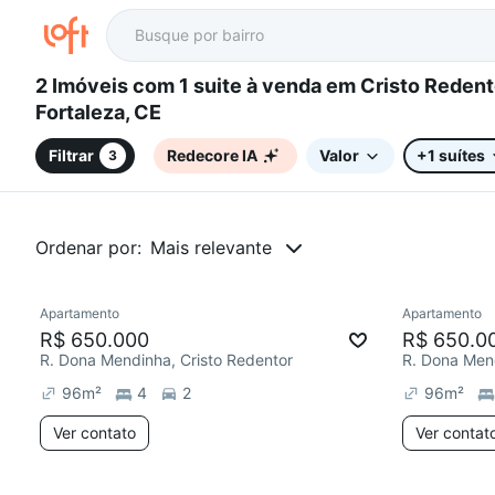
2 Imóveis com 1 suite à venda em Cristo Redentor,
Fortaleza, CE
Filtrar
Redecore IA
Valor
+1 suítes
3
Ordenar por:
Mais relevante
Apartamento
Apartamento
Redecorar
R$ 650.000
R$ 650.0
R. Dona Mendinha, Cristo Redentor
R. Dona Mend
96
m²
4
2
96
m²
Ver contato
Ver contat