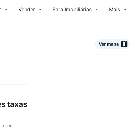
r
Vender
Para Imobiliárias
Mais
Ver mapa
Ver
s taxas
a o seu