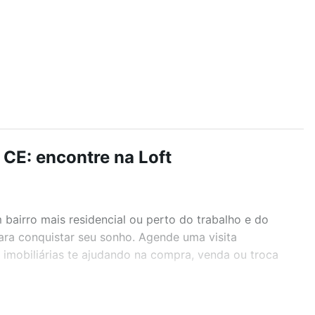
 CE: encontre na Loft
airro mais residencial ou perto do trabalho e do
para conquistar seu sonho. Agende uma visita
imobiliárias te ajudando na compra, venda ou troca