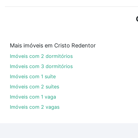
Use barra de busca no topo para pesquisar por ruas, 
ou sem vaga de garagem para combinar perfeitamente 
Imóveis com 1 suite à venda em Cristo Redentor, Fortal
Qual o preço de Imóveis com 1 suite à venda em 
Mais imóveis em Cristo Redentor
Aqui na Loft temos a oferta ideal para você, com Imó
Imóveis com 2 dormitórios
financiamento imobiliário as parcelas podem se adeq
portal
quanto custa comprar um apartamento
e conte
Imóveis com 3 dormitórios
Imóveis com 1 suíte
Imóveis com 2 suítes
Imóveis com 1 vaga
Imóveis com 2 vagas