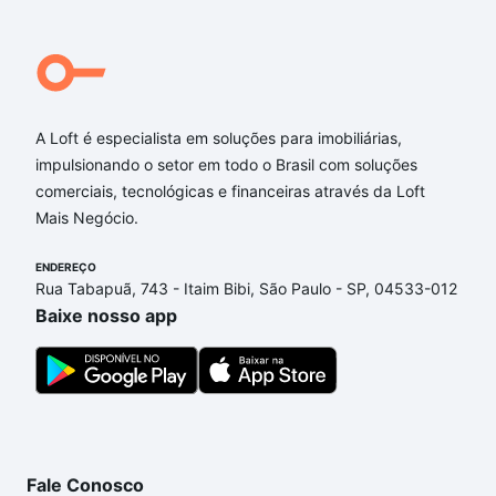
Qual o preço de Imóveis à venda em Lagoa Seca,
Juazeiro do Norte, CE?
Aqui na Loft temos a oferta ideal para você, com
Imóveis à venda em Lagoa Seca, Juazeiro do Norte,
CE que custam a partir de R$ 0 e com nossas
A Loft é especialista em soluções para imobiliárias,
opções de financiamento imobiliário as parcelas
impulsionando o setor em todo o Brasil com soluções
podem se adequar ao seu orçamento. Se ainda tem
comerciais, tecnológicas e financeiras através da Loft
alguma dúvida dos custos envolvidos no processo
Mais Negócio.
de compra, veja em nosso portal
quanto custa
comprar um apartamento
e conte com a gente para
ENDEREÇO
Rua Tabapuã, 743 - Itaim Bibi, São Paulo - SP, 04533-012
comprar o imóvel dos seus sonhos com segurança e
Baixe nosso app
conforto. Loft, com você até as chaves.
Fale Conosco