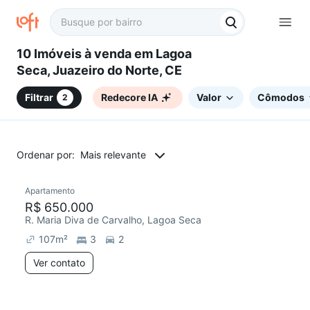
10 Imóveis à venda em Lagoa
Seca, Juazeiro do Norte, CE
Filtrar
Redecore IA
Valor
Cômodos
2
Ordenar por:
Mais relevante
Apartamento
Redecorar
R$ 650.000
R. Maria Diva de Carvalho, Lagoa Seca
107
m²
3
2
Ver contato