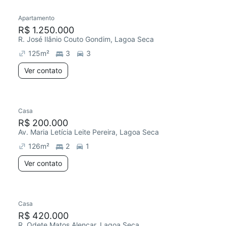
Apartamento
Redecorar
Chegou este mês
R$ 1.250.000
R. José Ilânio Couto Gondim, Lagoa Seca
125
m²
3
3
Ver contato
Casa
Chegou este mês
R$ 200.000
Av. Maria Letícia Leite Pereira, Lagoa Seca
126
m²
2
1
Ver contato
Casa
Chegou este mês
R$ 420.000
R. Odete Matos Alencar, Lagoa Seca