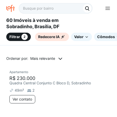
60 Imóveis à venda em
Sobradinho, Brasília, DF
Filtrar
Redecore IA
Valor
Cômodos
2
Ordenar por:
Mais relevante
Apartamento
Chegou há 6 dias
R$ 230.000
Quadra Central Conjunto C Bloco D, Sobradinho
49
m²
2
Ver contato