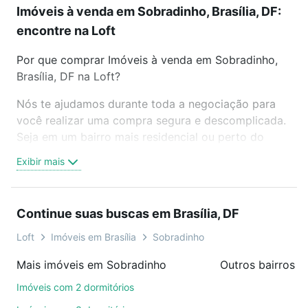
Imóveis à venda em Sobradinho, Brasília, DF:
encontre na Loft
Por que comprar Imóveis à venda em Sobradinho,
Brasília, DF na Loft?
Nós te ajudamos durante toda a negociação para
você realizar uma compra segura e descomplicada.
Seja em um bairro mais residencial ou perto do
trabalho e do metrô, aqui você vai encontrar a
Exibir mais
oferta ideal de Imóveis à venda em Sobradinho,
Brasília, DF para conquistar seu sonho. Agende uma
visita presencial ou por videochamada, é grátis, sem
Continue suas buscas em Brasília, DF
compromisso e você ainda conta com mais de 46
mil corretores e imobiliárias te ajudando na compra,
Loft
Imóveis em Brasília
Sobradinho
venda ou troca de imóveis.
Mais imóveis em Sobradinho
Outros bairros e
Como escolher um imóvel?
Imóveis com 2 dormitórios
Use barra de busca no topo para pesquisar por