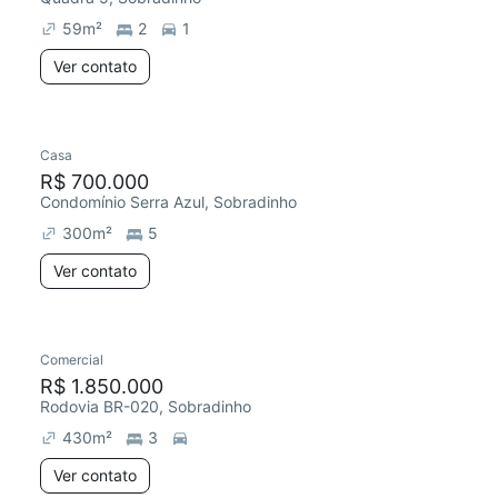
59
m²
2
1
Ver contato
Casa
Chegou este mês
R$ 700.000
Condomínio Serra Azul, Sobradinho
300
m²
5
Ver contato
Comercial
Chegou hoje
R$ 1.850.000
Rodovia BR-020, Sobradinho
430
m²
3
Ver contato