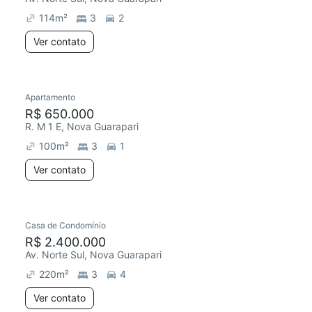
114
m²
3
2
Ver contato
Apartamento
R$ 650.000
R. M 1 E, Nova Guarapari
100
m²
3
1
Ver contato
Casa de Condomínio
Chegou este mês
R$ 2.400.000
Av. Norte Sul, Nova Guarapari
220
m²
3
4
Ver contato