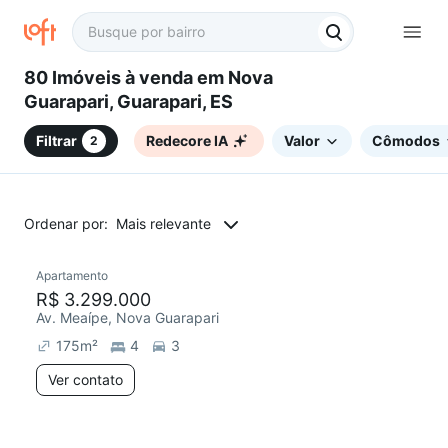
80 Imóveis à venda em Nova
Guarapari, Guarapari, ES
Filtrar
Redecore IA
Valor
Cômodos
2
Ordenar por:
Mais relevante
Apartamento
R$ 3.299.000
Av. Meaípe, Nova Guarapari
175
m²
4
3
Ver contato