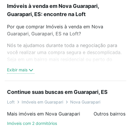
Imóveis à venda em Nova Guarapari,
Guarapari, ES: encontre na Loft
Por que comprar Imóveis à venda em Nova
Guarapari, Guarapari, ES na Loft?
Nós te ajudamos durante toda a negociação para
você realizar uma compra segura e descomplicada.
Seja em um bairro mais residencial ou perto do
trabalho e do metrô, aqui você vai encontrar a
Exibir mais
oferta ideal de Imóveis à venda em Nova Guarapari,
Guarapari, ES para conquistar seu sonho. Agende
uma visita presencial ou por videochamada, é grátis,
Continue suas buscas em Guarapari, ES
sem compromisso e você ainda conta com mais de
46 mil corretores e imobiliárias te ajudando na
Loft
Imóveis em Guarapari
Nova Guarapari
compra, venda ou troca de imóveis.
Mais imóveis em Nova Guarapari
Outros bairros e
Como escolher um imóvel?
Imóveis com 2 dormitórios