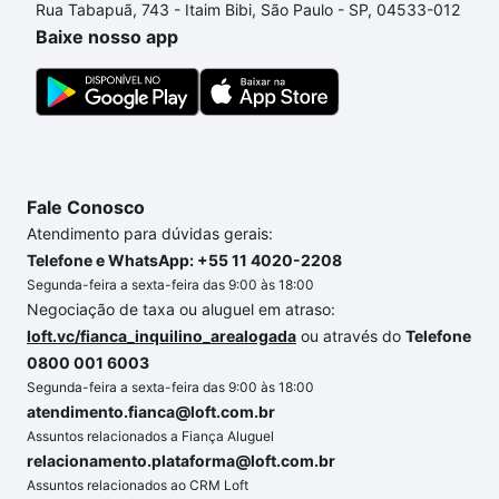
Rua Tabapuã, 743 - Itaim Bibi, São Paulo - SP, 04533-012
um apartamento
e conte com a gente para comprar
Baixe nosso app
o imóvel dos seus sonhos com segurança e
conforto. Loft, com você até as chaves.
Fale Conosco
Atendimento para dúvidas gerais:
Telefone e WhatsApp: +55 11 4020-2208
Segunda-feira a sexta-feira das 9:00 às 18:00
Negociação de taxa ou aluguel em atraso:
loft.vc/fianca_inquilino_arealogada
ou através do
Telefone
0800 001 6003
Segunda-feira a sexta-feira das 9:00 às 18:00
atendimento.fianca@loft.com.br
Assuntos relacionados a Fiança Aluguel
relacionamento.plataforma@loft.com.br
Assuntos relacionados ao CRM Loft