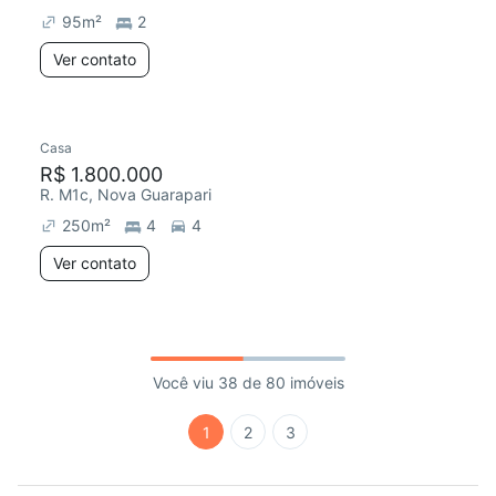
95
m²
2
Ver contato
Casa
R$ 1.800.000
R. M1c, Nova Guarapari
250
m²
4
4
Ver contato
Você viu 38 de 80 imóveis
1
2
3