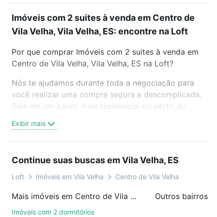
Imóveis com 2 suites à venda em Centro de
Vila Velha, Vila Velha, ES: encontre na Loft
Por que comprar Imóveis com 2 suites à venda em
Centro de Vila Velha, Vila Velha, ES na Loft?
Nós te ajudamos durante toda a negociação para
você realizar uma compra segura e descomplicada.
Seja em um bairro mais residencial ou perto do
trabalho e do metrô, aqui você vai encontrar a
Exibir mais
oferta ideal de Imóveis com 2 suites à venda em
Centro de Vila Velha, Vila Velha, ES para conquistar
seu sonho. Agende uma visita presencial ou por
Continue suas buscas em Vila Velha, ES
videochamada, é grátis, sem compromisso e você
ainda conta com mais de 46 mil corretores e
Loft
Imóveis em Vila Velha
Centro de Vila Velha
imobiliárias te ajudando na compra, venda ou troca
Mais imóveis em Centro de Vila Velha
Outros bairros e
de imóveis.
Imóveis com 2 dormitórios