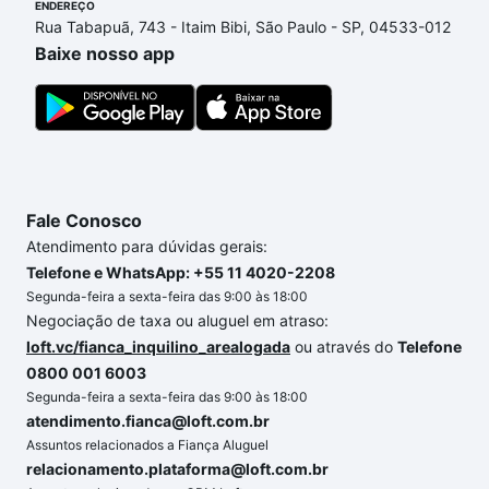
ENDEREÇO
ainda tem alguma dúvida dos custos envolvidos no
Rua Tabapuã, 743 - Itaim Bibi, São Paulo - SP, 04533-012
processo de compra, veja em nosso portal
quanto
Baixe nosso app
custa comprar um apartamento
e conte com a
gente para comprar o imóvel dos seus sonhos com
segurança e conforto. Loft, com você até as
chaves.
Fale Conosco
Atendimento para dúvidas gerais:
Telefone e WhatsApp: +55 11 4020-2208
Segunda-feira a sexta-feira das 9:00 às 18:00
Negociação de taxa ou aluguel em atraso:
loft.vc/fianca_inquilino_arealogada
ou através do
Telefone
0800 001 6003
Segunda-feira a sexta-feira das 9:00 às 18:00
atendimento.fianca@loft.com.br
Assuntos relacionados a Fiança Aluguel
relacionamento.plataforma@loft.com.br