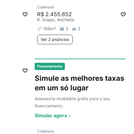
Ver
Cobertura
Chegou este mês
R$ 2.455.652
R. Grajaú, Anchieta
166
m²
3
3
Ver 2 anúncios
Ver
Financiamento
Simule as melhores taxas
em um só lugar
Assessoria imobiliária grátis para o seu
financiamento.
Simular agora
Ver
Cobertura