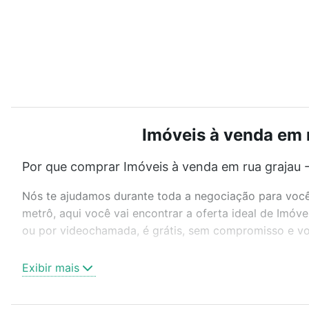
Imóveis à venda em r
Por que comprar Imóveis à venda em rua grajau -
Nós te ajudamos durante toda a negociação para você 
metrô, aqui você vai encontrar a oferta ideal de Imóv
ou por videochamada, é grátis, sem compromisso e voc
Como escolher um imóvel?
Exibir mais
Use barra de busca no topo para pesquisar por ruas, 
ou sem vaga de garagem para combinar perfeitamente 