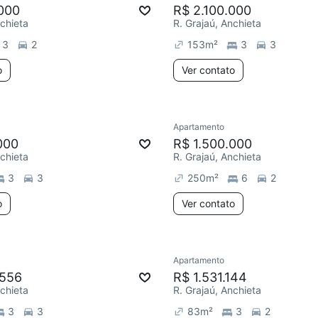
000
R$ 2.100.000
nchieta
R. Grajaú, Anchieta
3
2
153
m²
3
3
o
Ver contato
Apartamento
000
R$ 1.500.000
nchieta
R. Grajaú, Anchieta
3
3
250
m²
6
2
o
Ver contato
Apartamento
.556
R$ 1.531.144
nchieta
R. Grajaú, Anchieta
3
3
83
m²
3
2