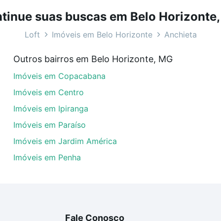
nte, MG ideal para você na Loft.
tinue suas buscas em Belo Horizonte
 Anchieta, Belo Horizonte, MG?
Loft
Imóveis em Belo Horizonte
Anchieta
veis à venda em rua grajau - Anchieta, Belo Horizonte, MG
Outros bairros em Belo Horizonte, MG
uar ao seu orçamento. Se ainda tem alguma dúvida dos cus
Imóveis em Copacabana
 com a gente para comprar o imóvel dos seus sonhos com s
Imóveis em Centro
Imóveis em Ipiranga
Imóveis em Paraíso
Imóveis em Jardim América
Imóveis em Penha
Fale Conosco