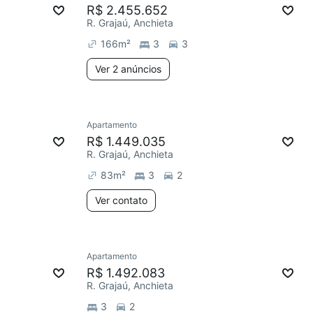
R$ 2.455.652
R. Grajaú, Anchieta
166
m²
3
3
Ver 2 anúncios
Apartamento
R$ 1.449.035
R. Grajaú, Anchieta
83
m²
3
2
Ver contato
Apartamento
R$ 1.492.083
R. Grajaú, Anchieta
3
2