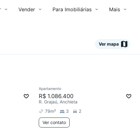
r
Vender
Para Imobiliárias
Mais
Ver mapa
Ver
Apartamento
R$ 1.086.400
R. Grajaú, Anchieta
79
m²
3
2
Ver contato
2 anúncios