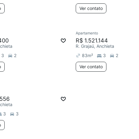
o
Ver contato
Apartamento
400
R$ 1.521.144
nchieta
R. Grajaú, Anchieta
3
2
83
m²
3
2
o
Ver contato
.556
nchieta
3
3
o