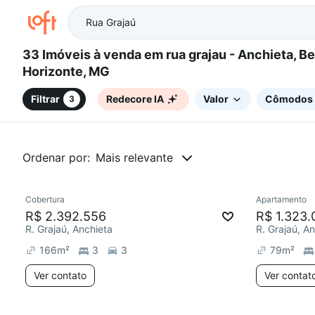
33 Imóveis à venda em rua grajau - Anchieta, Belo
Horizonte, MG
Filtrar
Redecore IA
Valor
Cômodos
3
Ordenar por:
Mais relevante
Cobertura
Apartamento
Redecorar
R$ 2.392.556
R$ 1.323.
R. Grajaú, Anchieta
R. Grajaú, A
166
m²
3
3
79
m²
Ver contato
Ver contat