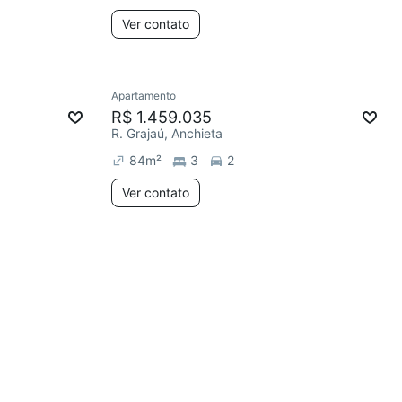
Ver contato
Apartamento
R$ 1.459.035
R. Grajaú, Anchieta
84
m²
3
2
Ver contato