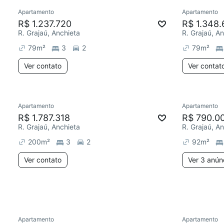
Apartamento
Apartamento
R$ 1.237.720
R$ 1.348.
R. Grajaú, Anchieta
R. Grajaú, A
79
m²
3
2
79
m²
Ver contato
Ver contat
Apartamento
Apartamento
Chegou este mês
Redecor
R$ 1.787.318
R$ 790.0
R. Grajaú, Anchieta
R. Grajaú, A
200
m²
3
2
92
m²
Ver contato
Ver 3 anún
Apartamento
Apartamento