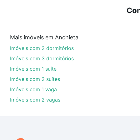
Imóveis à venda em rua grajau - Anchieta, Belo Horizo
Con
Qual o preço de Imóveis à venda em rua grajau -
Aqui na Loft temos a oferta ideal para você, com Imó
Mais imóveis em Anchieta
financiamento imobiliário as parcelas podem se adeq
Imóveis com 2 dormitórios
portal
quanto custa comprar um apartamento
e conte
Imóveis com 3 dormitórios
Imóveis com 1 suíte
Imóveis com 2 suítes
Imóveis com 1 vaga
Imóveis com 2 vagas