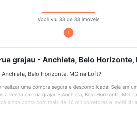
Você viu 33 de 33 imóveis
1
ua grajau - Anchieta, Belo Horizonte,
 Anchieta, Belo Horizonte, MG na Loft?
realizar uma compra segura e descomplicada. Seja em um b
eis à venda em rua grajau - Anchieta, Belo Horizonte, MG p
ê ainda conta com mais de 46 mil corretores e imobiliári
bairros e até condomínios favoritos. Você também pode usa
com o preço, metragem e comodidades, como piscina, aca