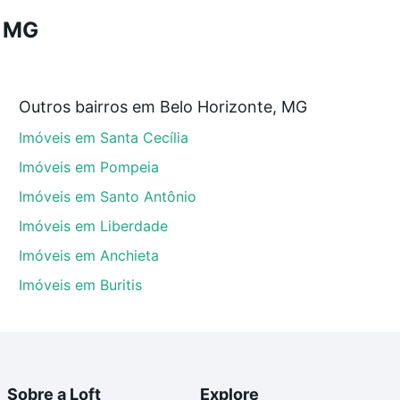
, MG
 que custam a partir de R$ 0 e com nossas opções de
Outros bairros em Belo Horizonte, MG
tos envolvidos no processo de compra, veja em nosso
Imóveis em Santa Cecília
egurança e conforto. Loft, com você até as chaves.
Imóveis em Pompeia
Imóveis em Santo Antônio
Imóveis em Liberdade
Imóveis em Anchieta
Imóveis em Buritis
Sobre a Loft
Explore