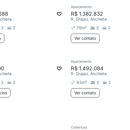
Apartamento
688
R$ 1.382.832
nchieta
R. Grajaú, Anchieta
3
2
79
m²
3
2
o
Ver contato
3 anúncios
Apartamento
ar
Chegou este mês
00
R$ 1.492.084
nchieta
R. Grajaú, Anchieta
3
2
83
m²
3
2
cios
Ver contato
Cobertura