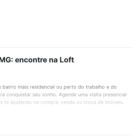
 MG: encontre na Loft
airro mais residencial ou perto do trabalho e do
ara conquistar seu sonho. Agende uma visita presencial
as te ajudando na compra, venda ou troca de imóveis.
r os filtros como quantidade de quartos, suítes, com
demia, salão de festas ou área verde e encontrar