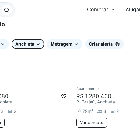
Comprar
Aluga
Anchieta
Metragem
Criar alerta
Apartamento
080
R$ 1.280.400
nchieta
R. Grajaú, Anchieta
3
2
79
m²
3
2
o
Ver contato